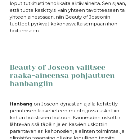
loput tutkitusti tehokkaita aktiiviaineita. Sen sijaan,
että tuote keskittyisi vain yhteen tavoitteeseen tai
yhteen ainesosaan, niin Beauty of Joseonin
tuotteet pyrkivät kokonaisvaltaisempaan ihon
hoitamiseen.
Beauty of Joseon valitsee
raaka-aineensa pohjautuen
hanbangiin
Hanbang
on Joseon-dynastian ajalla kehitetty
perinteisen lääketieteen muoto, jossa uskottiin
kehon holistiseen hoitoon. Kauneuden uskottiin
lähtevän sisältäpäin ja eri kasvien uskottiin
parantavan eri kehonosien ja elinten toimintaa, ja
elimistön tasapaino oli aina lopullinen tavoite.