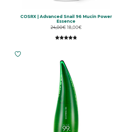
COSRX | Advanced Snail 96 Mucin Power
Essence
Alkuperäinen
Nykyinen
24,00
€
18,00
€
hinta
hinta
oli:
on:
4.89
5:stä
24,00€.
24,00€.