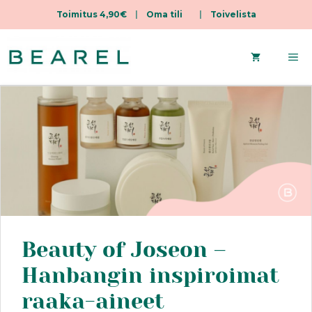
Toimitus 4,90€
|
Oma tili
|
Toivelista
Siirry
sisältöön
Va
Beauty of Joseon –
Hanbangin inspiroimat
raaka-aineet