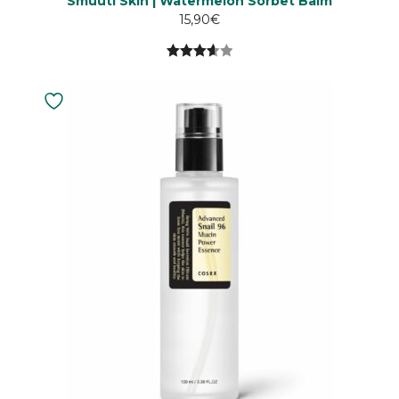
Smuuti Skin | Watermelon Sorbet Balm
15,90
€
3.64
5:stä