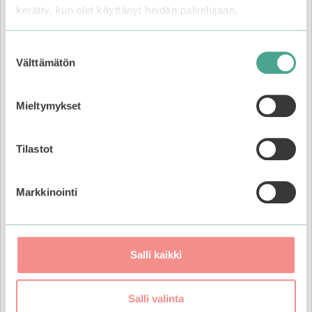
kerätty, kun olet käyttänyt heidän palvelujaan.
Suostumuksen
Välttämätön
valinta
Mieltymykset
Tilastot
Markkinointi
Dynasty Cream
on Beauty of Joseonin
ensimmäinen tuote ja siinä tiivistyykin brändin koko
Salli kaikki
ihonhoitofilosofia. Se sisältää 29% kirkastavaa
riisiä
,
5% elvyttävää
ginsengiä
, 2% ravitsevaa
skvalaania
ja 2% vahvistavaa
niasiiniamidia
ihon
Salli valinta