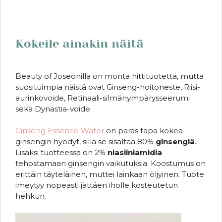
Kokeile ainakin näitä
Beauty of Joseonilla on monta hittituotetta, mutta
suosituimpia näistä ovat Ginseng-hoitoneste, Riisi-
aurinkovoide, Retinaali-silmänympärysseerumi
sekä Dynastia-voide.
Ginseng Essence Water
on paras tapa kokea
ginsengin hyödyt, sillä se sisältää 80%
ginsengiä
.
Lisäksi tuotteessa on 2%
niasiiniamidia
tehostamaan ginsengin vaikutuksia. Koostumus on
erittäin täyteläinen, muttei lainkaan öljyinen. Tuote
imeytyy nopeasti jättäen iholle kosteutetun
hehkun.