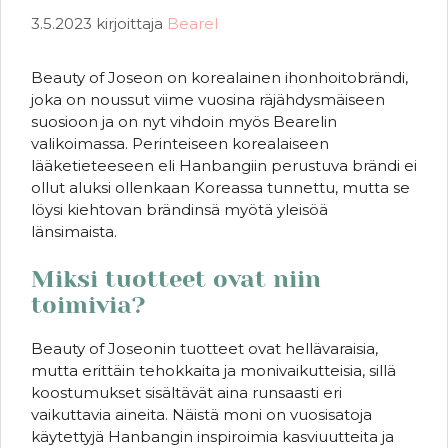
3.5.2023
kirjoittaja
Bearel
Beauty of Joseon on korealainen ihonhoitobrändi,
joka on noussut viime vuosina räjähdysmäiseen
suosioon ja on nyt vihdoin myös Bearelin
valikoimassa. Perinteiseen korealaiseen
lääketieteeseen eli Hanbangiin perustuva brändi ei
ollut aluksi ollenkaan Koreassa tunnettu, mutta se
löysi kiehtovan brändinsä myötä yleisöä
länsimaista.
Miksi tuotteet ovat niin
toimivia?
Beauty of Joseonin tuotteet ovat hellävaraisia,
mutta erittäin tehokkaita ja monivaikutteisia, sillä
koostumukset sisältävät aina runsaasti eri
vaikuttavia aineita. Näistä moni on vuosisatoja
käytettyjä Hanbangin inspiroimia kasviuutteita ja