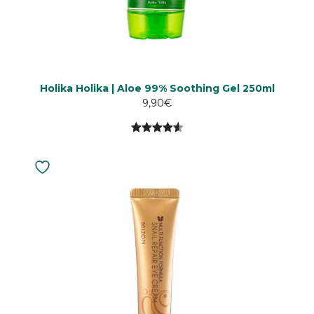
Holika Holika | Aloe 99% Soothing Gel 250ml
9,90
€
4.58
5:stä