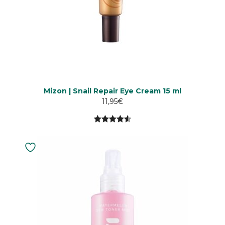
Mizon | Snail Repair Eye Cream 15 ml
11,95
€
4.60
5:stä