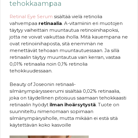
tehokkaampaa
Retinal Eye Serum
sisältää vielä retinolia
vahvempaa
retinaalia
. A-vitamiinin eri muotojen
täytyy vaiheittain muuntautua retinoiinihapoksi,
jotta ne voivat vaikuttaa iholla. Mitä kauempana ne
ovat retinoiinihaposta, sitä enemmän ne
menettävät tehoaan muuntautuessaan. Ja sillä
retinaalin täytyy muuntautua vain kerran, vastaa
0,01% retinaalia noin 0,1% retinolia
tehokkuudessaan.
Beauty of Joseonin retinaali-
silmänympärysseerumi sisältää 0,02% retinaalia,
joka on täydellinen pitoisuus saamaan tehokkaasti
retinaalin hyödyt
ilman ihoärsytystä
. Tuote on
suunniteltu nimenomaan sopimaan
silmänympärysiholle, mutta mikään ei estä sitä
käytettävän koko kasvoille