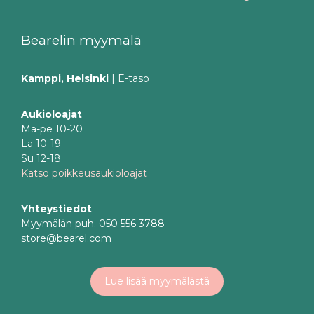
Bearelin myymälä
Kamppi, Helsinki
| E-taso
Aukioloajat
Ma-pe 10-20
La 10-19
Su 12-18
Katso poikkeusaukioloajat
Yhteystiedot
Myymälän puh. 050 556 3788
store@bearel.com
Lue lisää myymälästä