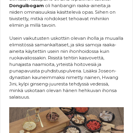
Donguibogam
oli hanbangin raaka-aineita ja
niiden ominaisuuksia käsittelevä opas. Siihen on
tiivistetty, mitkä rohdokset tehoavat mihinkin
elimiin ja millä tavoin.
Usein vaikutusten uskottiin olevan iholla ja muualla
elimistössä samankaltaiset, ja siksi samoja raaka-
aineita käytettiin usein niin ihonhoidossa kuin
ruokavaliossakin. Riisistä tehtiin kasvovettä,
hunajasta naamioita, yrteistä hoitovesiä ja
punapavuista puhdistuspulveria. Lisäksi Joseon-
dynastian kauneimmaksi nimetty nainen, Hwang
Jini, kylpi ginseng-juuresta tehdyssä vedessä,
minkä uskotaan olevan hänen hehkuvan ihonsa
salaisuus.