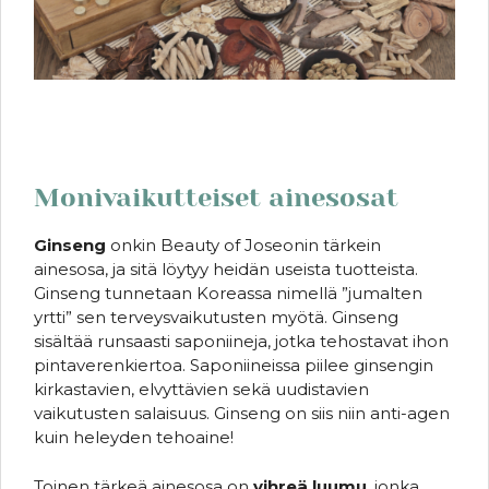
Monivaikutteiset ainesosat
Ginseng
onkin Beauty of Joseonin tärkein
ainesosa, ja sitä löytyy heidän useista tuotteista.
Ginseng tunnetaan Koreassa nimellä ”jumalten
yrtti” sen terveysvaikutusten myötä. Ginseng
sisältää runsaasti saponiineja, jotka tehostavat ihon
pintaverenkiertoa. Saponiineissa piilee ginsengin
kirkastavien, elvyttävien sekä uudistavien
vaikutusten salaisuus. Ginseng on siis niin anti-agen
kuin heleyden tehoaine!
Toinen tärkeä ainesosa on
vihreä luumu
, jonka