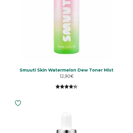
Smuuti Skin Watermelon Dew Toner Mist
12,90
€
4.33
5:stä