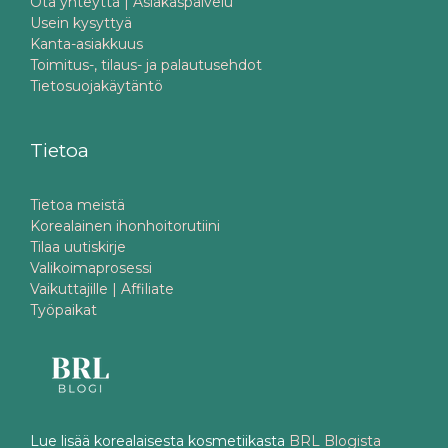
Ota yhteyttä | Asiakaspalvelu
Usein kysyttyä
Kanta-asiakkuus
Toimitus-, tilaus- ja palautusehdot
Tietosuojakäytäntö
Tietoa
Tietoa meistä
Korealainen ihonhoitorutiini
Tilaa uutiskirje
Valikoimaprosessi
Vaikuttajille | Affiliate
Työpaikat
Lue lisää korealaisesta kosmetiikasta
BRL Blogista