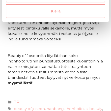
kokonaisvaltaiseen hoitamiseen.
Kiellä
Voide pyrkii tasapainottamaan ihon vesi-öljy-
tasapainon ja jättää hennon hehkun iholle.
Koostumus on erittäin täyteläinen geeli, joka sopii
erityisesti pintakuivalle sekaiholle, mutta myös
kuivalle iholle kevyemmäksi voiteeksi ja öljyiselle
iholle tuhdimmaksi voiteeksi.
Beauty of Joseonilta löydät ihan koko
ihonhoitorutiinin puhdistustuotteista kuorintoihin ja
naamioihin, joten kannattaa tutustua yhteen
tämän hetken suosituimmista korealaisista
brändeistä! Tuotteet löytyvät nyt verkosta ja myös
myymälästä
!
Kategoriat
BRL
Avainsanat
beauty of joseon
,
hanbang
,
Ihonhoito
,
k-beauty
,