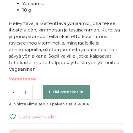
Yönaamio
10 g
Heleyttävä ja kosteuttava yönaamio, joka tekee
ihosta sileän, kimmoisan ja tasaisemman. Kurpitsa-
ja punapapu-uutteilla rikastettu koostumus
ravitsee ihoa vitamiineilla, mineraaleilla ja
aminohapoilla, silottaa juonteita ja parantaa ihon
sävyä yön aikana. Sopii kaikille, jotka kaipaavat
tehokasta, mutta helppokäyttöistä yön yli -hoitoa.
Vegaaninen.
Varastossa
-
+
Lisää ostoskoriin
MISSHA
|
Alin hinta viimeisen 30 päivän sisällä:
4,90
€
.
Talks
Vegan
Lisää toivelistalle
Squeeze
Pocket