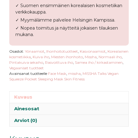
Sleeping
✓ Suomen ensimmäinen korealaisen kosmetiikan
Mask
verkkokauppa.
Skin
✓ Myymälämme palvelee Helsingin Kampissa.
Fitness
✓ Nopea toimitus ja näytteitä jokaisen tilauksen
määrä
mukana.
Osastot:
Yönaamiot
,
Ihonhoitotuotteet
,
Kasvonaamiot
,
Korealainen
kosmetiikka
,
Kuiva iho
,
Miesten ihonhoito
,
Missha
,
Normaali iho
,
Pintakuiva sekaiho
,
Rasvoittuva iho
,
Samea iho / kirkastaminen
,
Vegaaniset tuotteet
Avainsanat tuotteelle
Face Mask
,
missha
,
MISSHA Talks Vegan
Squeeze Pocket Sleeping Mask Skin Fitness
Kuvaus
Ainesosat
Arviot (0)