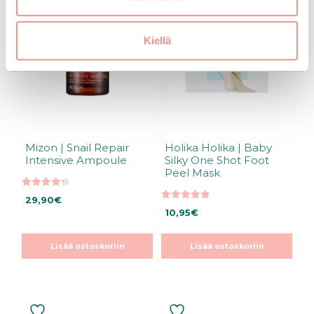
Kiellä
Mizon | Snail Repair
Holika Holika | Baby
Intensive Ampoule
Silky One Shot Foot
Peel Mask
4.35
29,90
€
5:stä
5.00
10,95
€
5:stä
Lisää ostoskoriin
Lisää ostoskoriin