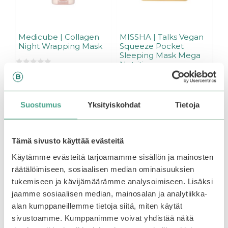
Medicube | Collagen
MISSHA | Talks Vegan
Night Wrapping Mask
Squeeze Pocket
Sleeping Mask Mega
Nutritious
0
29,90
€
5
:
Varasto loppu.
Liity
s
0
4,90
€
odotuslistalle tästä
, niin
t
5
ä
:
Suostumus
Yksityiskohdat
Tietoja
saat ilmoituksen, kun
s
t
tuote on jälleen
ä
Lisää ostoskoriin
saatavilla.
Tämä sivusto käyttää evästeitä
Käytämme evästeitä tarjoamamme sisällön ja mainosten
räätälöimiseen, sosiaalisen median ominaisuuksien
tukemiseen ja kävijämäärämme analysoimiseen. Lisäksi
jaamme sosiaalisen median, mainosalan ja analytiikka-
alan kumppaneillemme tietoja siitä, miten käytät
sivustoamme. Kumppanimme voivat yhdistää näitä