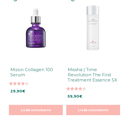
Mizon Collagen 100
Missha | Time
Serum
Revolution The First
Treatment Essence 5X
4.33
29,90
€
5:stä
4.33
59,90
€
5:stä
Lisää ostoskoriin
Lisää ostoskoriin