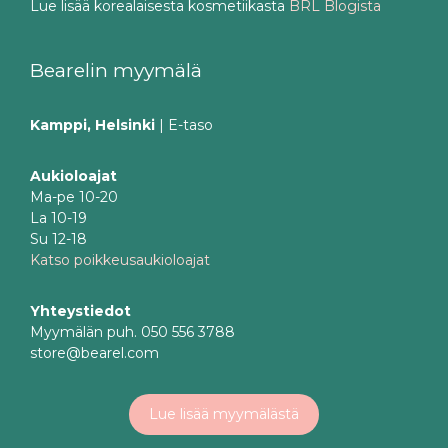
Lue lisää korealaisesta kosmetiikasta
BRL Blogista
Bearelin myymälä
Kamppi, Helsinki
| E-taso
Aukioloajat
Ma-pe 10-20
La 10-19
Su 12-18
Katso poikkeusaukioloajat
Yhteystiedot
Myymälän puh. 050 556 3788
store@bearel.com
Lue lisää myymälästä