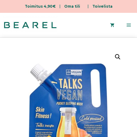
Toimitus 4,90€
|
Oma tili
|
Toivelista
Siirry
sisältöön
Va