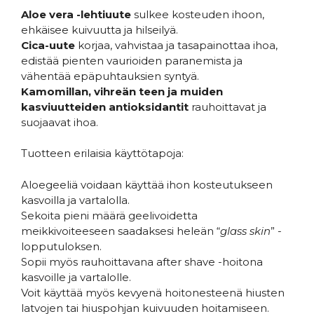
Aloe vera -lehtiuute
sulkee kosteuden ihoon,
ehkäisee kuivuutta ja hilseilyä.
Cica-uute
korjaa, vahvistaa ja tasapainottaa ihoa,
edistää pienten vaurioiden paranemista ja
vähentää epäpuhtauksien syntyä.
Kamomillan, vihreän teen ja muiden
kasviuutteiden antioksidantit
rauhoittavat ja
suojaavat ihoa.
Tuotteen erilaisia käyttötapoja:
Aloegeeliä voidaan käyttää ihon kosteutukseen
kasvoilla ja vartalolla.
Sekoita pieni määrä geelivoidetta
meikkivoiteeseen saadaksesi heleän “
glass skin
” -
lopputuloksen.
Sopii myös rauhoittavana after shave -hoitona
kasvoille ja vartalolle.
Voit käyttää myös kevyenä hoitonesteenä hiusten
latvojen tai hiuspohjan kuivuuden hoitamiseen.