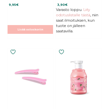
4.00
5.00
9,95
€
3,90
€
5:stä
5:stä
Varasto loppu.
Liity
odotuslistalle tästä
, niin
saat ilmoituksen, kun
tuote on jälleen
Lisää ostoskoriin
saatavilla.