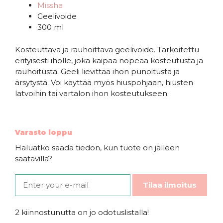
Missha
Geelivoide
300 ml
Kosteuttava ja rauhoittava geelivoide. Tarkoitettu
erityisesti iholle,
joka kaipaa nopeaa kosteutusta ja
rauhoitusta. Geeli lievittää ihon punoitusta ja
ärsytystä. Voi käyttää myös hiuspohjaan, hiusten
latvoihin tai vartalon ihon kosteutukseen.
Varasto loppu
Haluatko saada tiedon, kun tuote on jälleen
saatavilla?
Tilaa ilmoitus
2 kiinnostunutta on jo odotuslistalla!