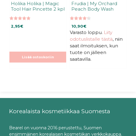
Holika Holika | Magic
Frudia | My Orchard
Tool Hair Pincette 2 kpl
Peach Body Wash
5.00
4.25
2,95
€
10,90
€
5:stä
5:stä
Varasto loppu.
Liity
odotuslistalle tästä
, niin
saat ilmoituksen, kun
tuote on jälleen
Lisää ostoskoriin
saatavilla.
Korealaista kosmetiikkaa Suomesta
Bearel on vuonna 2016 perustettu, Suomen
ensimmäinen korealaisen kosmetiikan verkkokauppa.