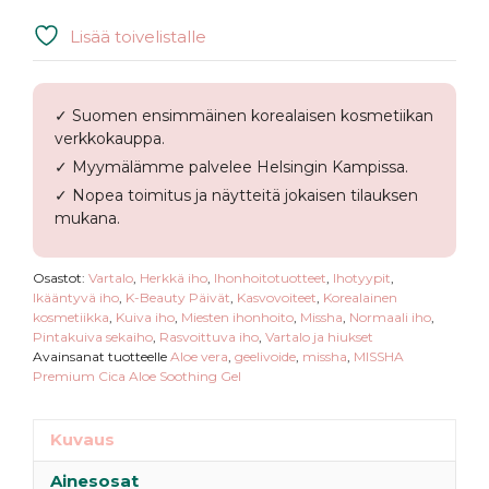
Lisää toivelistalle
✓ Suomen ensimmäinen korealaisen kosmetiikan
verkkokauppa.
✓ Myymälämme palvelee Helsingin Kampissa.
✓ Nopea toimitus ja näytteitä jokaisen tilauksen
mukana.
Osastot:
Vartalo
,
Herkkä iho
,
Ihonhoitotuotteet
,
Ihotyypit
,
Ikääntyvä iho
,
K-Beauty Päivät
,
Kasvovoiteet
,
Korealainen
kosmetiikka
,
Kuiva iho
,
Miesten ihonhoito
,
Missha
,
Normaali iho
,
Pintakuiva sekaiho
,
Rasvoittuva iho
,
Vartalo ja hiukset
Avainsanat tuotteelle
Aloe vera
,
geelivoide
,
missha
,
MISSHA
Premium Cica Aloe Soothing Gel
Kuvaus
Ainesosat