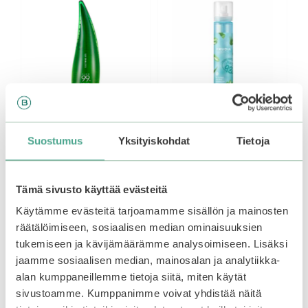
Suostumus
Yksityiskohdat
Tietoja
Holika Holika | Aloe
Frudia | My Orchard
99% Soothing Gel
Aloe Real Soothing Gel
250ml
Mist
Tämä sivusto käyttää evästeitä
4.58
4.75
Käytämme evästeitä tarjoamamme sisällön ja mainosten
9,90
€
6,90
€
5:stä
5:stä
Varasto loppu.
Liity
Varasto loppu.
Liity
räätälöimiseen, sosiaalisen median ominaisuuksien
odotuslistalle tästä
, niin
odotuslistalle tästä
, niin
tukemiseen ja kävijämäärämme analysoimiseen. Lisäksi
saat ilmoituksen, kun
saat ilmoituksen, kun
jaamme sosiaalisen median, mainosalan ja analytiikka-
tuote on jälleen
tuote on jälleen
alan kumppaneillemme tietoja siitä, miten käytät
saatavilla.
saatavilla.
sivustoamme. Kumppanimme voivat yhdistää näitä