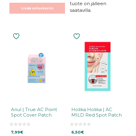
tuote on jälleen
Lisää ostoskoriin
saatavilla.
Ariul | True AC Point
Holika Holika | AC
Spot Cover Patch
MILD Red Spot Patch
0
0
7,99
€
6,50
€
5
5