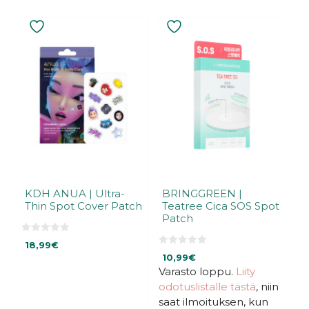
latest
KDH ANUA | Ultra-
BRINGGREEN |
Thin Spot Cover Patch
Teatree Cica SOS Spot
Patch
0
18,99
€
5
0
:
10,99
€
5
s
:
Varasto loppu.
Liity
t
s
ä
odotuslistalle tästä
, niin
t
ä
saat ilmoituksen, kun