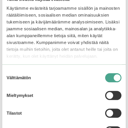
4.33
0
12,90
€
9,90
€
5:stä
5
Käytämme evästeitä tarjoamamme sisällön ja mainosten
:
Varasto loppu.
Liity
s
räätälöimiseen, sosiaalisen median ominaisuuksien
odotuslistalle tästä
, niin
t
ä
tukemiseen ja kävijämäärämme analysoimiseen. Lisäksi
saat ilmoituksen, kun
tuote on jälleen
jaamme sosiaalisen median, mainosalan ja analytiikka-
Lisää ostoskoriin
saatavilla.
alan kumppaneillemme tietoja siitä, miten käytät
sivustoamme. Kumppanimme voivat yhdistää näitä
tietoja muihin tietoihin, joita olet antanut heille tai joita on
kerätty, kun olet käyttänyt heidän palvelujaan.
–25%
–25%
Suostumuksen
Välttämätön
valinta
Mieltymykset
Tilastot