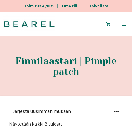
Toimitus 4,90€
|
Oma tili
|
Toivelista
Siirry
sisältöön
Va
Finnilaastari | Pimple
patch
Sorted
Näytetään kaikki 8 tulosta
by