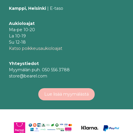
Kamppi, Helsinki
| E-taso
Aukioloajat
Ma-pe 10-20
La 10-19
Su 12-18
Katso poikkeusaukioloajat
Yhteystiedot
Myymälän puh. 050 556 3788
store@bearel.com
Lue lisää myymälästä