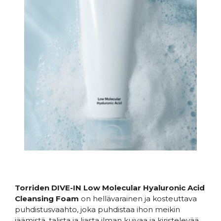
Torriden DIVE-IN Low Molecular Hyaluronic Acid
Cleansing Foam
on hellävarainen ja kosteuttava
puhdistusvaahto, joka puhdistaa ihon meikin
jäämistä, talista ja liasta ilman kuivaa ja kiristelevää