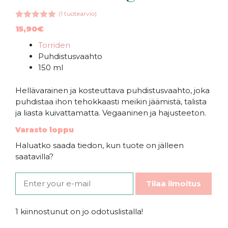
(
1
tuotearvio)
5.00
5:stä
15,90
€
Torriden
Puhdistusvaahto
150 ml
Hellävarainen ja kosteuttava puhdistusvaahto, joka
puhdistaa ihon tehokkaasti meikin jäämistä, talista
ja liasta kuivattamatta. Vegaaninen ja hajusteeton.
Varasto loppu
Haluatko saada tiedon, kun tuote on jälleen
saatavilla?
Tilaa ilmoitus
1 kiinnostunut on jo odotuslistalla!