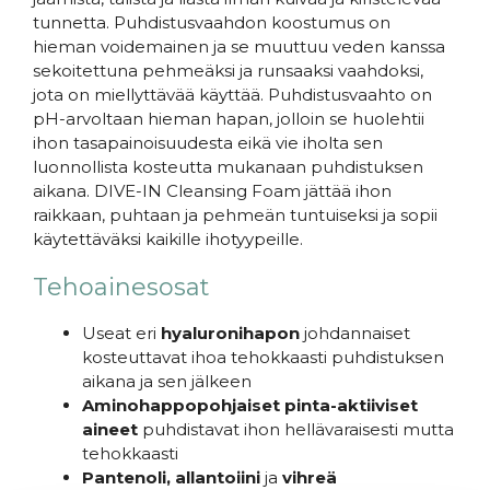
tunnetta. Puhdistusvaahdon koostumus on
hieman voidemainen ja se muuttuu veden kanssa
sekoitettuna pehmeäksi ja runsaaksi vaahdoksi,
jota on miellyttävää käyttää. Puhdistusvaahto on
pH-arvoltaan hieman hapan, jolloin se huolehtii
ihon tasapainoisuudesta eikä vie iholta sen
luonnollista kosteutta mukanaan puhdistuksen
aikana. DIVE-IN Cleansing Foam jättää ihon
raikkaan, puhtaan ja pehmeän tuntuiseksi ja sopii
käytettäväksi kaikille ihotyypeille.
Tehoainesosat
Useat eri
hyaluronihapon
johdannaiset
kosteuttavat ihoa tehokkaasti puhdistuksen
aikana ja sen jälkeen
Aminohappopohjaiset pinta-aktiiviset
aineet
puhdistavat ihon hellävaraisesti mutta
tehokkaasti
Pantenoli,
allantoiini
ja
vihreä