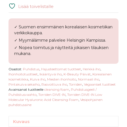
Lisää toivelistalle
✓ Suomen ensimmäinen korealaisen kosmetiikan
verkkokauppa.
✓ Myymälämme palvelee Helsingin Kampissa.
✓ Nopea toimitus ja näytteitä jokaisen tilauksen
mukana.
Osastot:
Puhdistus
,
Hajusteettomat tuotteet
,
Herkkä iho
,
Ihonhoitotuotteet
,
Ikääntyvä iho
,
K-Beauty Päivät
,
Korealainen
kosmetiikka
,
Kuiva iho
,
Miesten ihonhoito
,
Normaali iho
,
Pintakuiva sekaiho
,
Rasvoittuva iho
,
Torriden
,
Vegaaniset tuotteet
Avainsanat tuotteelle
cleansing foam
,
Puhdistusgeeli /
Puhdistusvaahto
,
Torriden DIVE-IN
,
Torriden DIVE-IN Low
Molecular Hyaluronic Acid Cleansing Foam
,
Vesipohjainen
puhdistusaine
Kuvaus