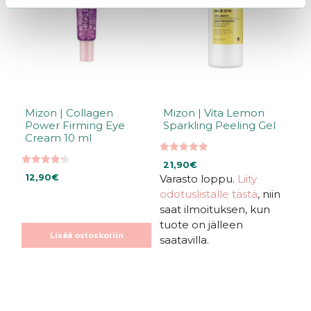
Mizon | Collagen
Mizon | Vita Lemon
Power Firming Eye
Sparkling Peeling Gel
Cream 10 ml
4.96
21,90
€
5:stä
4.25
12,90
€
Varasto loppu.
Liity
5:stä
odotuslistalle tästä
, niin
saat ilmoituksen, kun
tuote on jälleen
Lisää ostoskoriin
saatavilla.