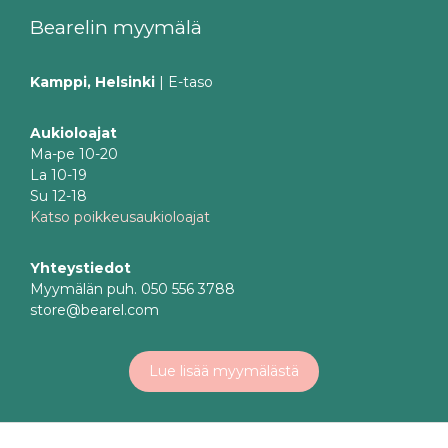
Bearelin myymälä
Kamppi, Helsinki
| E-taso
Aukioloajat
Ma-pe 10-20
La 10-19
Su 12-18
Katso poikkeusaukioloajat
Yhteystiedot
Myymälän puh. 050 556 3788
store@bearel.com
Lue lisää myymälästä