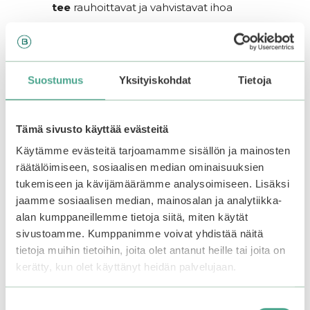
tee
rauhoittavat ja vahvistavat ihoa
Käyttö
Suostumus
Yksityiskohdat
Tietoja
Ota pieni määrä tuotetta kosteisiin käsiin, vaahdota
käsien välissä ja hiero hellävaraisesti kasvoille.
Tämä sivusto käyttää evästeitä
Huuhtele huolellisesti haalealla vedellä.
Käytämme evästeitä tarjoamamme sisällön ja mainosten
Tutustu myös
räätälöimiseen, sosiaalisen median ominaisuuksien
tukemiseen ja kävijämäärämme analysoimiseen. Lisäksi
jaamme sosiaalisen median, mainosalan ja analytiikka-
alan kumppaneillemme tietoja siitä, miten käytät
sivustoamme. Kumppanimme voivat yhdistää näitä
tietoja muihin tietoihin, joita olet antanut heille tai joita on
kerätty, kun olet käyttänyt heidän palvelujaan.
Suostumuksen