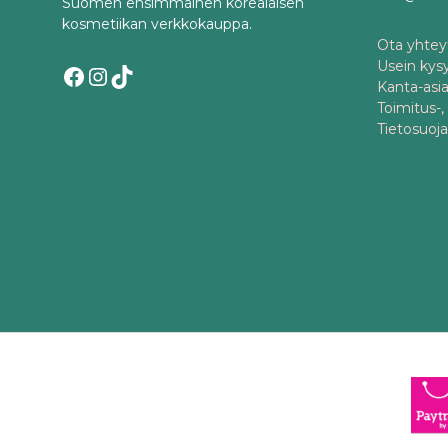
Suomen ensimmäinen korealaisen
kosmetiikan verkkokauppa.
Ota yhteyt
Usein kys
Facebook
Instagram
TikTok
Kanta-asi
Toimitus-,
Tietosuoj