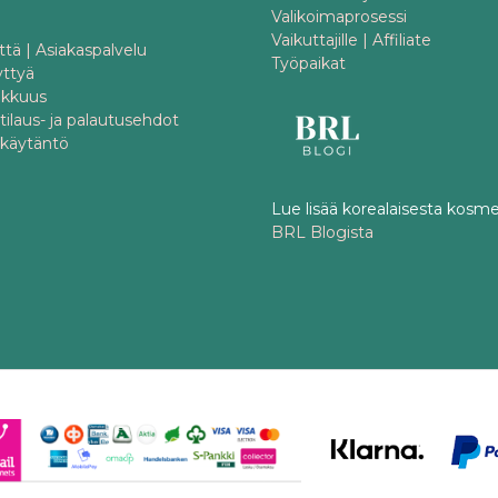
Valikoimaprosessi
Vaikuttajille | Affiliate
tä | Asiakaspalvelu
Työpaikat
yttyä
akkuus
 tilaus- ja palautusehdot
akäytäntö
Lue lisää korealaisesta kosme
BRL Blogista