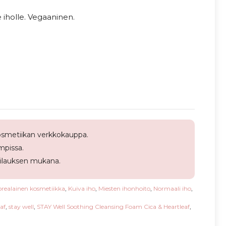
 iholle. Vegaaninen.
smetiikan verkkokauppa.
pissa.
tilauksen mukana.
orealainen kosmetiikka
,
Kuiva iho
,
Miesten ihonhoito
,
Normaali iho
,
af
,
stay well
,
STAY Well Soothing Cleansing Foam Cica & Heartleaf
,