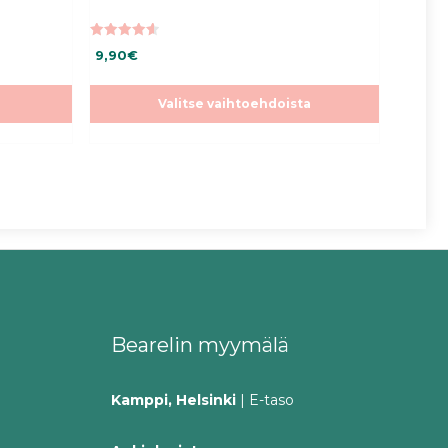
4.66
9,90
€
5:stä
Valitse vaihtoehdoista
Bearelin myymälä
Kamppi, Helsinki
| E-taso