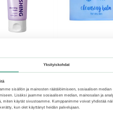
l | Nourishing Cleansing
STAY Well | Cleansing Balm
gan Collagen
Skin
Yksityiskohdat
5.00
nen
yinen
Alkuperäinen
Nykyinen
53
€
13,90
€
9,73
€
5:stä
a
hinta
hinta
oli:
on:
itä
Lisää ostoskoriin
Lisää ostoskoriin
€.
13,90€.
13,90€.
mme sisällön ja mainosten räätälöimiseen, sosiaalisen median
iseen. Lisäksi jaamme sosiaalisen median, mainosalan ja analy
, miten käytät sivustoamme. Kumppanimme voivat yhdistää näitä t
n kerätty, kun olet käyttänyt heidän palvelujaan.