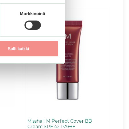
Tällä
Markkinointi
tuotteella
on
useampi
muunnelma.
Voit
tehdä
Salli kaikki
valinnat
tuotteen
sivulla.
Missha | M Perfect Cover BB
Cream SPF 42 PA+++