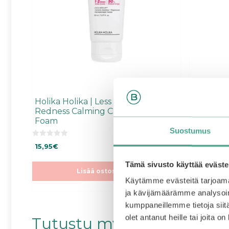
Holika Holika | Less On Skin
STAY Wel
Redness Calming CICA Cleansing
Foam Ve
Foam
Suostumus
0
0
Alkuperäi
Nyk
7,90
€
5,
15,95
€
5
5
:
hinta
hint
:
s
s
oli:
on:
Tämä sivusto käyttää eväste
t
t
Lisää ostoskoriin
ä
7,90€.
7,90
ä
Käytämme evästeitä tarjoama
ja kävijämäärämme analysoim
kumppaneillemme tietoja siitä
olet antanut heille tai joita o
Tutustu myös