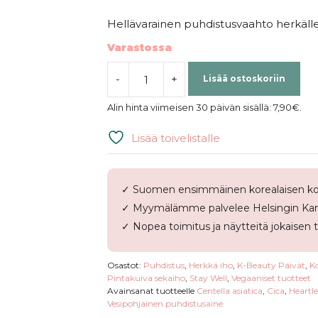
Hellävarainen puhdistusvaahto herkälle
Varastossa
-
+
Lisää ostoskoriin
STAY
Well
Alin hinta viimeisen 30 päivän sisällä:
7,90
€
.
|
Soothing
Lisää toivelistalle
Cleansing
Foam
Cica
✓ Suomen ensimmäinen korealaisen ko
&
✓ Myymälämme palvelee Helsingin Kam
Heartleaf
määrä
✓ Nopea toimitus ja näytteitä jokaisen 
Osastot:
Puhdistus
,
Herkkä iho
,
K-Beauty Päivät
,
K
Pintakuiva sekaiho
,
Stay Well
,
Vegaaniset tuotteet
Avainsanat tuotteelle
Centella asiatica
,
Cica
,
Heartle
Vesipohjainen puhdistusaine