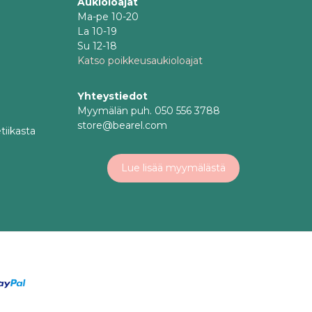
Aukioloajat
Ma-pe 10-20
La 10-19
Su 12-18
Katso poikkeusaukioloajat
Yhteystiedot
Myymälän puh. 050 556 3788
store@bearel.com
tiikasta
Lue lisää myymälästä