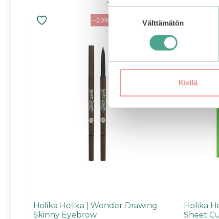
Suostumuksen
Tällä
–20%
ALE
Välttämätön
valinta
tuotteella
on
useampi
muunnelma.
Voit
tehdä
Kiellä
valinnat
tuotteen
sivulla.
Holika Holika | Wonder Drawing
Holika H
Skinny Eyebrow
Sheet C