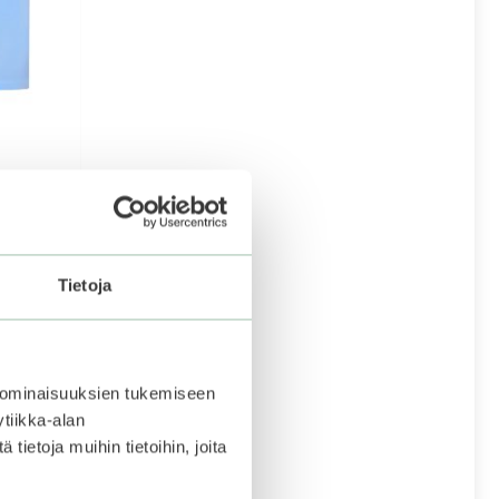
 for Dry
Tietoja
 ominaisuuksien tukemiseen
tiikka-alan
ietoja muihin tietoihin, joita