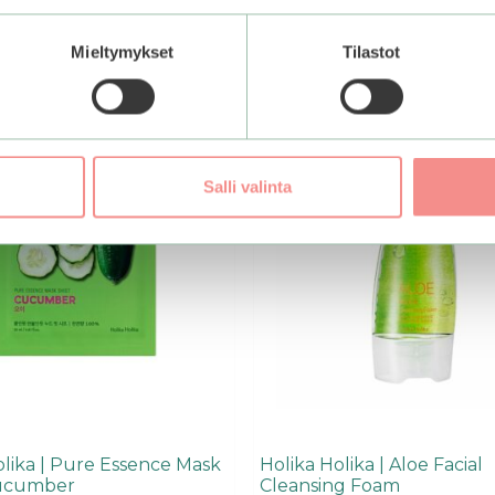
Mieltymykset
Tilastot
Salli valinta
olika | Pure Essence Mask
Holika Holika | Aloe Facial
ucumber
Cleansing Foam