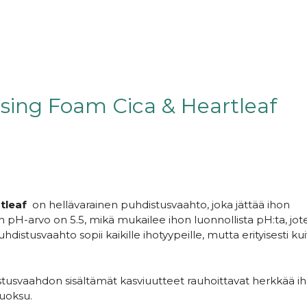
sing Foam Cica & Heartleaf
rtleaf
on hellävarainen puhdistusvaahto, joka jättää ihon
pH-arvo on 5.5, mikä mukailee ihon luonnollista pH:ta, jot
hdistusvaahto sopii kaikille ihotyypeille, mutta erityisesti kui
tusvaahdon sisältämät kasviuutteet rauhoittavat herkkää ih
tuoksu.