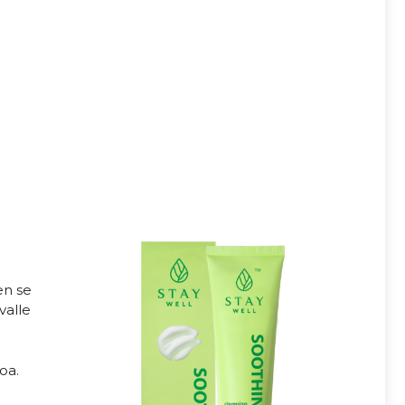
en se
valle
oa.