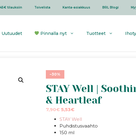
45€ tilauksiin
Toivelista
Kanta-asiakkuus
BRL Blogi
My
Uutuudet
Pinnalla nyt
Tuotteet
Ihot
–30%
STAY Well | Sooth
& Heartleaf
Alkuperäinen
Nykyinen
7,90
€
5,53
€
hinta
hinta
STAY Well
oli:
on:
Puhdistusvaahto
7,90€.
7,90€.
150 ml