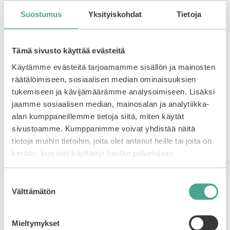
Suostumus
Yksityiskohdat
Tietoja
Tämä sivusto käyttää evästeitä
Frudia | My Orchard
Holika Holika | Aloe
Käytämme evästeitä tarjoamamme sisällön ja mainosten
Peach Real Soothing
99% Soothing Gel 55
räätälöimiseen, sosiaalisen median ominaisuuksien
Gel 300 ml
ml
tukemiseen ja kävijämäärämme analysoimiseen. Lisäksi
jaamme sosiaalisen median, mainosalan ja analytiikka-
4.43
4.64
6,90
€
5,45
€
5:stä
5:stä
alan kumppaneillemme tietoja siitä, miten käytät
sivustoamme. Kumppanimme voivat yhdistää näitä
Lisää ostoskoriin
Lisää ostoskoriin
tietoja muihin tietoihin, joita olet antanut heille tai joita on
kerätty, kun olet käyttänyt heidän palvelujaan.
Suostumuksen
Välttämätön
valinta
Mieltymykset