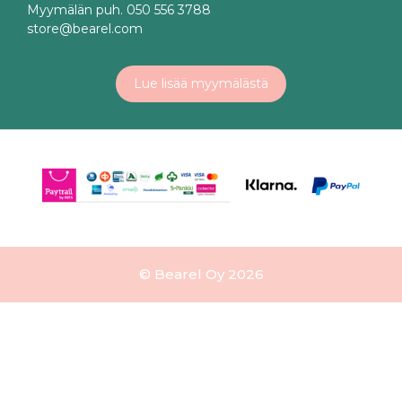
Myymälän puh. 050 556 3788
store@bearel.com
Lue lisää myymälästä
© Bearel Oy 2026