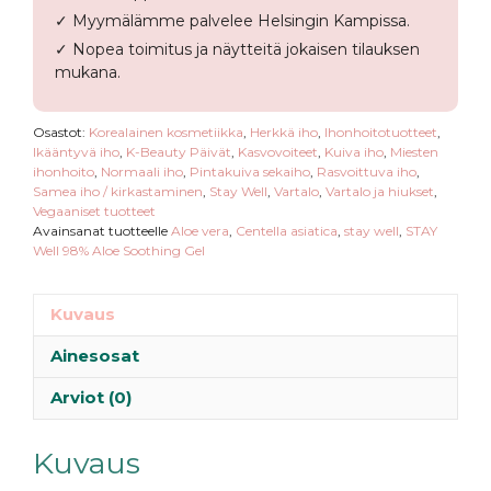
✓ Myymälämme palvelee Helsingin Kampissa.
✓ Nopea toimitus ja näytteitä jokaisen tilauksen
mukana.
Osastot:
Korealainen kosmetiikka
,
Herkkä iho
,
Ihonhoitotuotteet
,
Ikääntyvä iho
,
K-Beauty Päivät
,
Kasvovoiteet
,
Kuiva iho
,
Miesten
ihonhoito
,
Normaali iho
,
Pintakuiva sekaiho
,
Rasvoittuva iho
,
Samea iho / kirkastaminen
,
Stay Well
,
Vartalo
,
Vartalo ja hiukset
,
Vegaaniset tuotteet
Avainsanat tuotteelle
Aloe vera
,
Centella asiatica
,
stay well
,
STAY
Well 98% Aloe Soothing Gel
Kuvaus
Ainesosat
Arviot (0)
Kuvaus