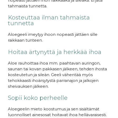
nopeasti jättäen ihon raikkaaksi ja sileäksi. Ei jätä
tahmaista tunnetta.
Kosteuttaa ilman tahmaista
tunnetta
Aloegeeli imeytyy ihoon nopeasti jättäen sille
raikkaan tunteen.
Hoitaa ärtynyttä ja herkkää ihoa
Aloe rauhoittaa ihoa mm. paahtavan auringon,
saunan tai kovan pakkasen jälkeen, tehden ihosta
kosteutetun ja sileän. Geeli vähentää myös
tehokkaasti ihoärsytystä parranajon ja jalkojen
sheivauksen jälkeen.
Sopii koko perheelle
Aloegeelin mieto koostumus ja sen sisältämät
luonnolliset ainesosat hoitavat ihoa hellävaraisesti.