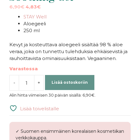
Alkuperäinen
Nykyinen
6,90
€
4,83
€
hinta
hinta
STAY Well
oli:
on:
Aloegeeli
6,90€.
6,90€.
250 ml
Kevyt ja kosteuttava aloegeeli sisältää 98 % aloe
veraa, joka on tunnettu tulehduksia ehkäisevistä ja
rauhoittavista ominaisuuksistaan. Vegaaninen.
Varastossa
-
+
Lisää ostoskoriin
STAY
Well
Alin hinta viimeisen 30 päivän sisällä:
6,90
€
.
|
98%
Lisää toivelistalle
Aloe
Soothing
Gel
✓ Suomen ensimmäinen korealaisen kosmetiikan
määrä
verkkokauppa.