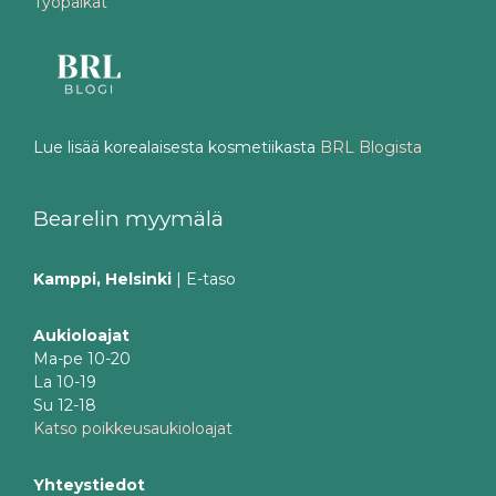
Työpaikat
Lue lisää korealaisesta kosmetiikasta
BRL Blogista
Bearelin myymälä
Kamppi, Helsinki
| E-taso
Aukioloajat
Ma-pe 10-20
La 10-19
Su 12-18
Katso poikkeusaukioloajat
Yhteystiedot