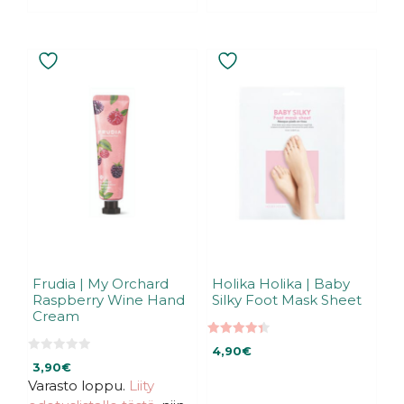
Frudia | My Orchard
Holika Holika | Baby
Raspberry Wine Hand
Silky Foot Mask Sheet
Cream
4.40
4,90
€
5:stä
0
3,90
€
5
:
Varasto loppu.
Liity
s
t