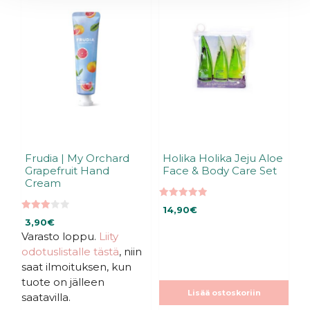
Frudia | My Orchard
Holika Holika Jeju Aloe
Grapefruit Hand
Face & Body Care Set
Cream
5.00
14,90
€
5:stä
3.00
3,90
€
5:stä
Varasto loppu.
Liity
odotuslistalle tästä
, niin
saat ilmoituksen, kun
tuote on jälleen
Lisää ostoskoriin
saatavilla.