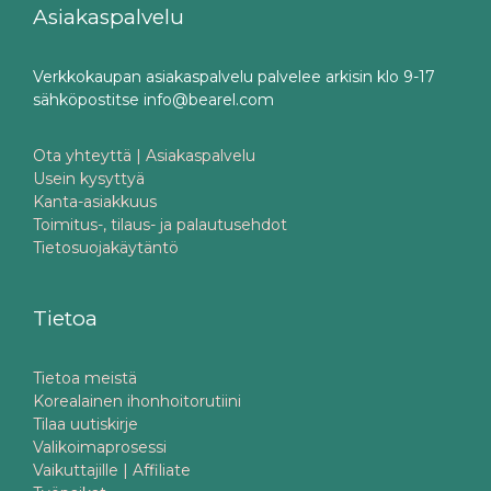
Asiakaspalvelu
Verkkokaupan asiakaspalvelu palvelee arkisin klo 9-17
sähköpostitse info@bearel.com
Ota yhteyttä | Asiakaspalvelu
Usein kysyttyä
Kanta-asiakkuus
Toimitus-, tilaus- ja palautusehdot
Tietosuojakäytäntö
Tietoa
Tietoa meistä
Korealainen ihonhoitorutiini
Tilaa uutiskirje
Valikoimaprosessi
Vaikuttajille | Affiliate