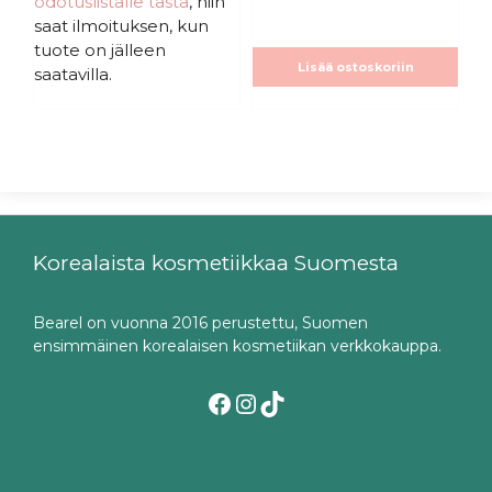
odotuslistalle tästä
, niin
ä
saat ilmoituksen, kun
tuote on jälleen
Lisää ostoskoriin
saatavilla.
Korealaista kosmetiikkaa Suomesta
Bearel on vuonna 2016 perustettu, Suomen
ensimmäinen korealaisen kosmetiikan verkkokauppa.
Facebook
Instagram
TikTok