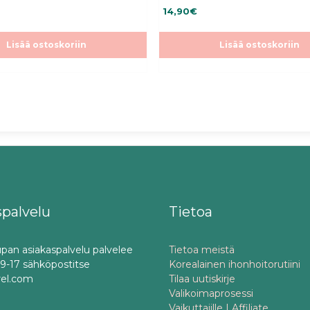
5.00
14,90
€
5:stä
Lisää ostoskoriin
Lisää ostoskoriin
spalvelu
Tietoa
pan asiakaspalvelu palvelee
Tietoa meistä
o 9-17 sähköpostitse
Korealainen ihonhoitorutiini
rel.com
Tilaa uutiskirje
Valikoimaprosessi
Vaikuttajille | Affiliate