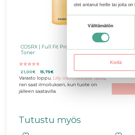
olet antanut heille tai joita o
Suostumuksen
Välttämätön
valinta
COSRX | Full Fit Propolis Synergy
ROUND LA
Toner
Moisturi
Kiellä
4.75
0
Alkuperäinen
Nykyinen
Alkuperäi
Ny
21,00
€
15,75
€
20,90
€
5:stä
5
:
Varasto loppu.
hinta
hinta
Liity odotuslistalle tästä
,
hinta
hi
s
oli:
on:
oli:
on
niin saat ilmoituksen, kun tuote on
t
ä
21,00€.
21,00€.
20,90€.
20
jälleen saatavilla.
Tutustu myös