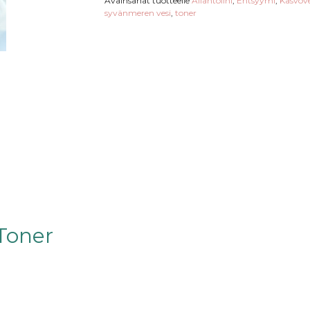
Avainsanat tuotteelle
Allantoiini
,
Entsyymi
,
Kasvove
syvänmeren vesi
,
toner
Toner