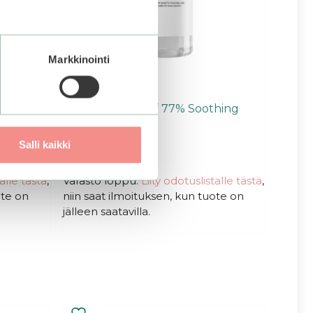
Markkinointi
lecular
Anua | Heartleaf 77% Soothing
Toner
Salli kaikki
0
25,99
€
5
:
talle tästä
,
Varasto loppu.
Liity odotuslistalle tästä
,
s
ote on
niin saat ilmoituksen, kun tuote on
t
ä
jälleen saatavilla.