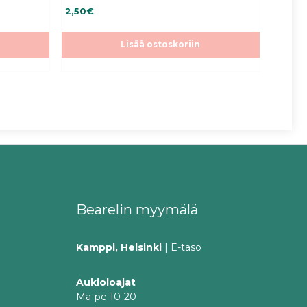
4.37
2,50
€
5:stä
Lisää ostoskoriin
Bearelin myymälä
Kamppi, Helsinki
| E-taso
Aukioloajat
Ma-pe 10-20