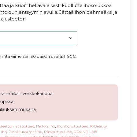
taa ja kuorii hellävaraisesti kuollutta ihosolukkoa
ntoidun entsyymin avulla. Jättää ihon pehmeäksi ja
 Hajusteeton.
 hinta viimeisen 30 päivän sisällä:
11,90
€
.
smetiikan verkkokauppa.
pissa.
tilauksen mukana.
steettomat tuotteet
,
Herkkä iho
,
Ihonhoitotuotteet
,
K-Beauty
 iho
,
Pintakuiva sekaiho
,
Rasvoittuva iho
,
ROUND LAB