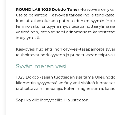
ROUND LAB 1025 Dokdo Toner
-kasvovesi on yks
useita palkintoja. Kasvovesi tarjoaa iholle tehokast
kuollutta ihosolukkoa patentoidun entsyymin (Hatc
kimmoisaksi. Entsyymi myös tasapainottaa ylimäärä
vesimäinen, joten se sopii erinomaisesti kerrostet
imeytymistä.
Kasvovesi huolehtii ihon öljy-vesi-tasapainosta syvän
rauhoittavat herkkyyteen ja punoitukseen taipuvais
Syvän meren vesi
1025 Dokdo -sarjan tuotteiden sisältämä Ulleungdon
kilometrin syvyydestä kerätty vesi sisältää luontaisest
rauhoittavia mineraaleja, kuten magnesiumia, kalsium
Sopii kaikille ihotyypeille. Hajusteeton.