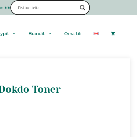
ymälä
Haku
yypit
Brändit
Oma tili
 Dokdo Toner