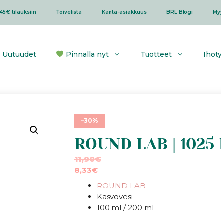
45€ tilauksiin
Toivelista
Kanta-asiakkuus
BRL Blogi
My
Uutuudet
Pinnalla nyt
Tuotteet
Ihot
–30%
ROUND LAB | 1025
11,90
€
8,33
€
ROUND LAB
Kasvovesi
100 ml / 200 ml