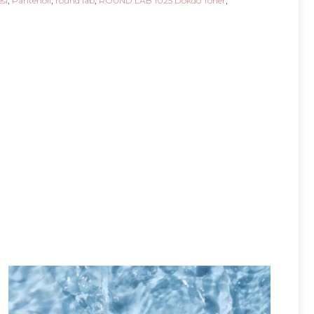
si
,
Pantenoli
,
round lab
,
ROUND LAB 1025 Dokdo Toner
,