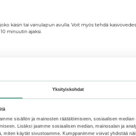
e joko käsin tai vanulapun avulla. Voit myös tehdä kasvove
10 minuutin ajaksi.
–30%
Yksityiskohdat
itä
mme sisällön ja mainosten räätälöimiseen, sosiaalisen median
iseen. Lisäksi jaamme sosiaalisen median, mainosalan ja analy
, miten käytät sivustoamme. Kumppanimme voivat yhdistää näitä t