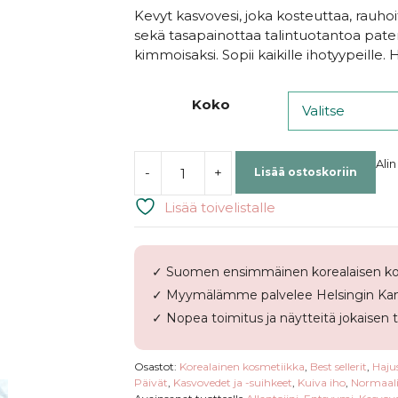
Kevyt kasvovesi, joka kosteuttaa, rauhoit
sekä tasapainottaa talintuotantoa pate
kimmoisaksi. Sopii kaikille ihotyypeille.
Koko
Alin
-
+
Lisää ostoskoriin
ROUND
LAB
Lisää toivelistalle
|
1025
Dokdo
✓ Suomen ensimmäinen korealaisen ko
Toner
✓ Myymälämme palvelee Helsingin Kam
määrä
✓ Nopea toimitus ja näytteitä jokaisen 
Osastot:
Korealainen kosmetiikka
,
Best sellerit
,
Haju
Päivät
,
Kasvovedet ja -suihkeet
,
Kuiva iho
,
Normaali