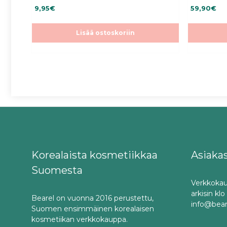
3.50
4.33
9,95
€
59,90
€
5:stä
5:stä
Lisää ostoskoriin
Korealaista kosmetiikkaa
Asiaka
Suomesta
Verkkokau
arkisin kl
Bearel on vuonna 2016 perustettu,
info@bea
Suomen ensimmäinen korealaisen
kosmetiikan verkkokauppa.