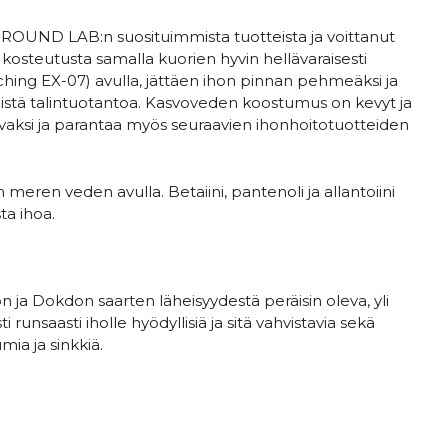
i ROUND LAB:n suosituimmista tuotteista ja voittanut
a kosteutusta samalla kuorien hyvin hellävaraisesti
hing EX-07) avulla, jättäen ihon pinnan pehmeäksi ja
istä talintuotantoa. Kasvoveden koostumus on kevyt ja
tavaksi ja parantaa myös seuraavien ihonhoitotuotteiden
 meren veden avulla. Betaiini, pantenoli ja allantoiini
ta ihoa.
 ja Dokdon saarten läheisyydestä peräisin oleva, yli
i runsaasti iholle hyödyllisiä ja sitä vahvistavia sekä
ia ja sinkkiä.