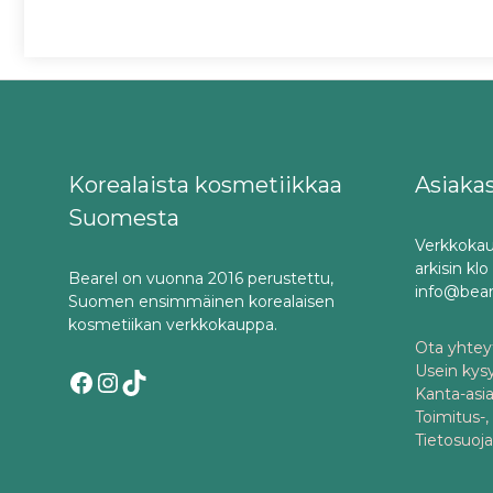
Korealaista kosmetiikkaa
Asiaka
Suomesta
Verkkokau
arkisin kl
Bearel on vuonna 2016 perustettu,
info@bea
Suomen ensimmäinen korealaisen
kosmetiikan verkkokauppa.
Ota yhteyt
Usein kys
Facebook
Instagram
TikTok
Kanta-asi
Toimitus-,
Tietosuoj