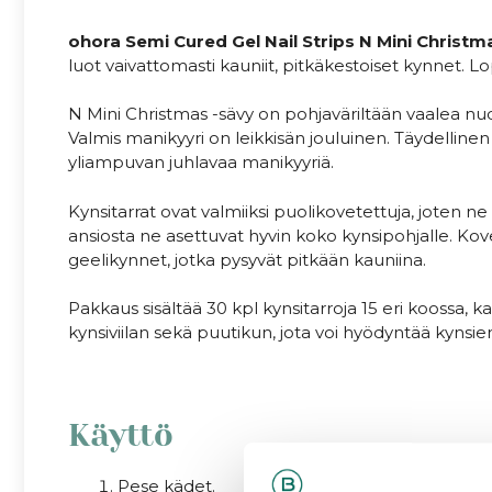
ohora Semi Cured Gel Nail Strips N Mini Christ
luot vaivattomasti kauniit, pitkäkestoiset kynnet. L
N Mini Christmas -sävy on pohjaväriltään vaalea nude, 
Valmis manikyyri on leikkisän jouluinen. Täydellinen 
yliampuvan juhlavaa manikyyriä.
Kynsitarrat ovat valmiiksi puolikovetettuja, joten
ansiosta ne asettuvat hyvin koko kynsipohjalle. Ko
geelikynnet, jotka pysyvät pitkään kauniina.
Pakkaus sisältää 30 kpl kynsitarroja 15 eri koossa, 
kynsiviilan sekä puutikun, jota voi hyödyntää kynsien
Käyttö
Pese kädet.