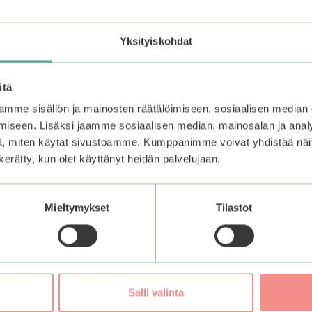
nalla.
Plus
-pohjustajalla. Tämä tasoittaa kynnen pinnan ja auttaa
Yksityiskohdat
le.
 kynttä vasten.
en päästä ja muotoile.
itä
Pro Easy Dual Stick
-apuvälinettä painelemaan tarran reunat k
mme sisällön ja mainosten räätälöimiseen, sosiaalisen median
iseen. Lisäksi jaamme sosiaalisen median, mainosalan ja analy
se 1-3 kertaa. Tämä takaa kynsitarrojen pysyvyyden ja tuo kau
, miten käytät sivustoamme. Kumppanimme voivat yhdistää näitä t
n kerätty, kun olet käyttänyt heidän palvelujaan.
Mieltymykset
Tilastot
Salli valinta