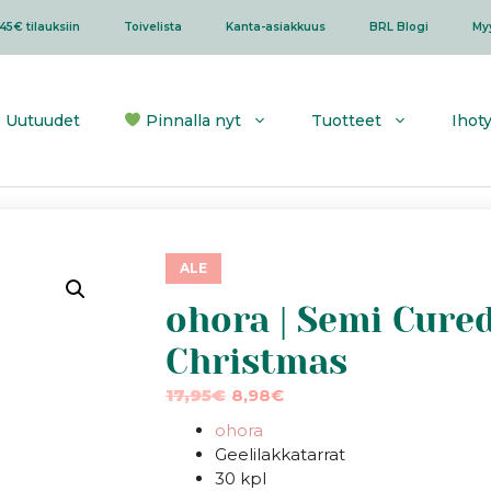
45€ tilauksiin
Toivelista
Kanta-asiakkuus
BRL Blogi
My
Uutuudet
Pinnalla nyt
Tuotteet
Ihot
ALE
ohora | Semi Cured
Christmas
Alkuperäinen
Nykyinen
17,95
€
8,98
€
hinta
hinta
ohora
oli:
on:
Geelilakkatarrat
17,95€.
8,98€.
30 kpl