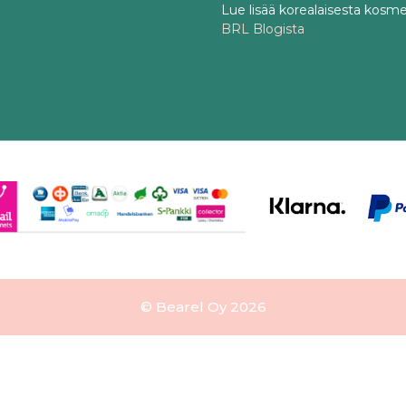
Lue lisää korealaisesta kosme
BRL Blogista
© Bearel Oy 2026