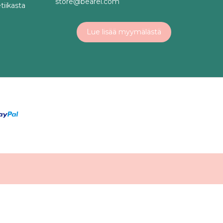
store@bearel.com
tiikasta
Lue lisää myymälästä