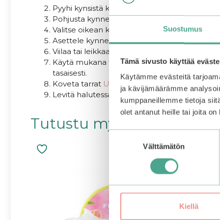
Pyyhi kynsistä kosteus ja öljy pois prep pad -lii
Pohjusta kynnet halutessasi
Pro Nail Primer 
Suostumus
Valitse oikean kokoiset kynsitarrat joka kynnel
Asettele kynnen päälle ja paina tarra tiukasti
Viilaa tai leikkaa ylimääräinen tarra pois kynn
Tämä sivusto käyttää eväste
Käytä mukana tullutta puutikkua tai ohoran
tasaisesti.
Käytämme evästeitä tarjoama
Koveta tarrat
UV-lampun
alla 1-3 kertaa.
ja kävijämäärämme analysoim
Levitä halutessasi vielä
päällyslakka
ja koveta 
kumppaneillemme tietoja siitä
olet antanut heille tai joita o
Tutustu myös
Suostumuksen
Välttämätön
valinta
Kiellä