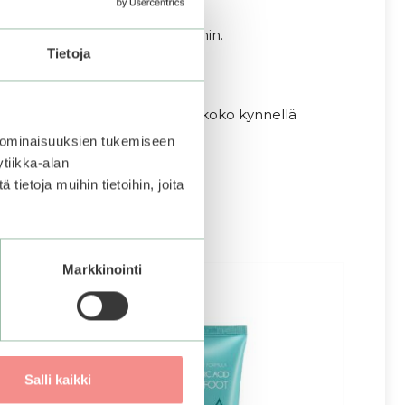
 kynsitarroja pysymään paremmin.
Tietoja
iinni, jotta tarra on varmasti koko kynnellä
 ominaisuuksien tukemiseen
tiikka-alan
niin kiillon kynsien päälle!
ietoja muihin tietoihin, joita
Markkinointi
Salli kaikki