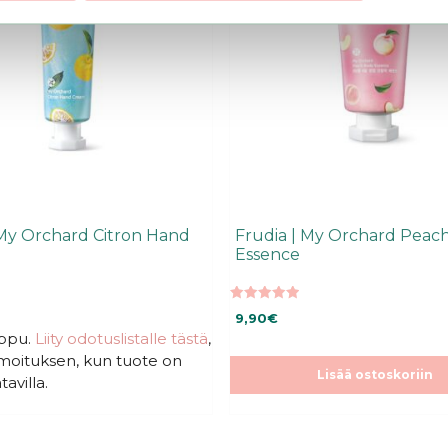
 My Orchard Citron Hand
Frudia | My Orchard Peac
Essence
5.00
9,90
€
5:stä
oppu.
Liity odotuslistalle tästä
,
ilmoituksen, kun tuote on
Lisää ostoskoriin
tavilla.