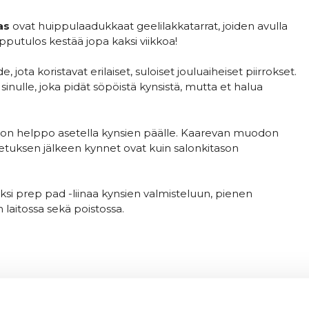
mas
ovat huippulaadukkaat geelilakkatarrat, joiden avulla
opputulos kestää jopa kaksi viikkoa!
jota koristavat erilaiset, suloiset jouluaiheiset piirrokset.
sinulle, joka pidät söpöistä kynsistä, mutta et halua
 ne on helppo asetella kynsien päälle. Kaarevan muodon
vetuksen jälkeen kynnet ovat kuin salonkitason
kaksi prep pad -liinaa kynsien valmisteluun, pienen
 laitossa sekä poistossa.