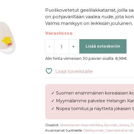
Puolikovetetut geelilakkatarrat, joilla 
on pohjaväriltään vaalea nude, jota korist
Valmis manikyyri on leikkisän jouluinen.
Varastossa
-
+
Lisää ostoskoriin
ohora
|
Alin hinta viimeisen 30 päivän sisällä:
8,98
€
.
Semi
Cured
Lisää toivelistalle
Gel
Nail
Strips
✓ Suomen ensimmäinen korealaisen ko
N
✓ Myymälämme palvelee Helsingin Kam
Mini
Christmas
✓ Nopea toimitus ja näytteitä jokaisen 
määrä
Osastot:
Korealainen kosmetiikka
,
Kynnet
,
ohora
,
T
Avainsanat tuotteelle
Geelikynnet
,
Geelilakkatarrat