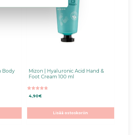
h Body
Mizon | Hyaluronic Acid Hand &
Foot Cream 100 ml
4.85
4,90
€
5:stä
Lisää ostoskoriin