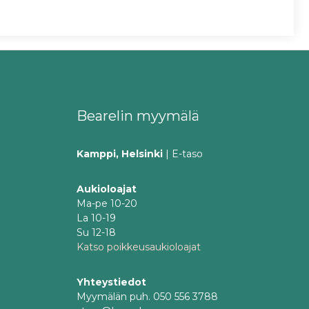
Bearelin myymälä
Kamppi, Helsinki
| E-taso
Aukioloajat
Ma-pe 10-20
La 10-19
Su 12-18
Katso poikkeusaukioloajat
Yhteystiedot
Myymälän puh. 050 556 3788