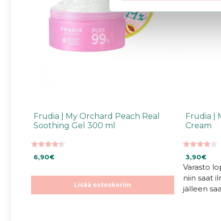
Frudia | My Orchard Peach Real
Frudia |
Soothing Gel 300 ml
Cream
4.43
4.00
6,90
€
3,90
€
5:stä
5:stä
Varasto l
niin saat 
Lisää ostoskoriin
jälleen saa