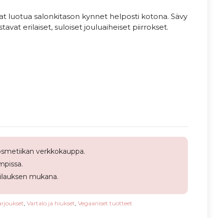
saat luotua salonkitason kynnet helposti kotona. Sävy
avat erilaiset, suloiset jouluaiheiset piirrokset.
smetiikan verkkokauppa.
pissa.
tilauksen mukana.
arjoukset
,
Vartalo ja hiukset
,
Vegaaniset tuotteet