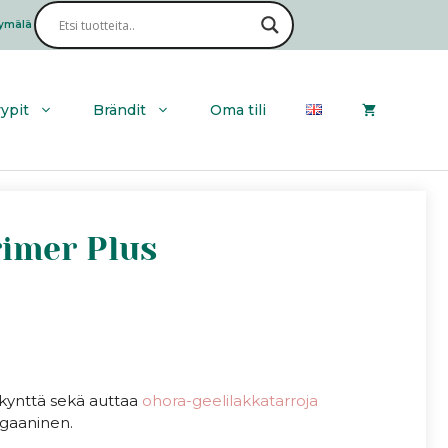
ymälä
Haku
yypit
Brändit
Oma tili
rimer Plus
a kynttä sekä auttaa
ohora-geelilakkatarroja
egaaninen.