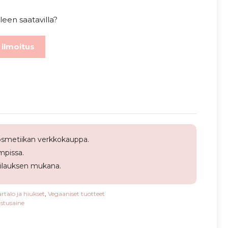
leen saatavilla?
 ilmoitus
smetiikan verkkokauppa.
pissa.
tilauksen mukana.
rtalo ja hiukset
,
Vegaaniset tuotteet
stusaine