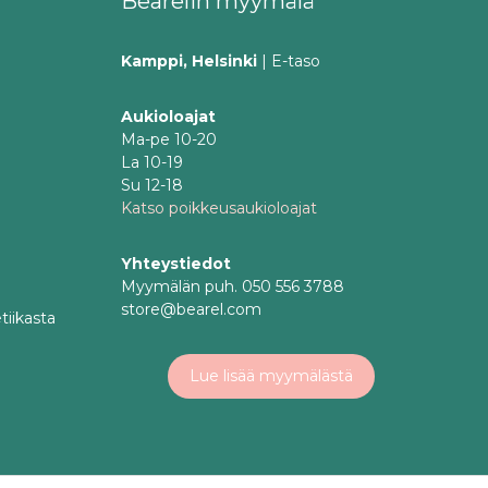
Bearelin myymälä
Kamppi, Helsinki
| E-taso
Aukioloajat
Ma-pe 10-20
La 10-19
Su 12-18
Katso poikkeusaukioloajat
Yhteystiedot
Myymälän puh. 050 556 3788
store@bearel.com
tiikasta
Lue lisää myymälästä