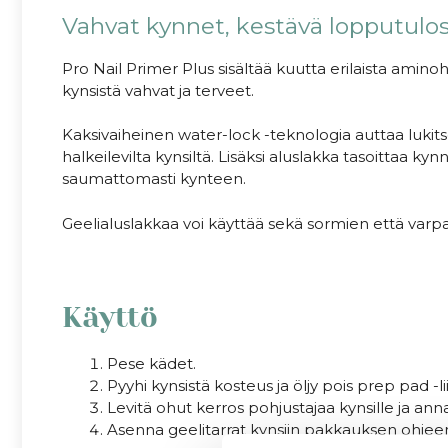
Vahvat kynnet, kestävä lopputulo
Pro Nail Primer Plus sisältää kuutta erilaista amino
kynsistä vahvat ja terveet.
Kaksivaiheinen water-lock -teknologia auttaa lukits
halkeilevilta kynsiltä. Lisäksi aluslakka tasoittaa kyn
saumattomasti kynteen.
Geelialuslakkaa voi käyttää sekä sormien että varpai
Käyttö
Pese kädet.
Pyyhi kynsistä kosteus ja öljy pois prep pad -li
Levitä ohut kerros pohjustajaa kynsille ja ann
Asenna geelitarrat kynsiin pakkauksen ohjeen