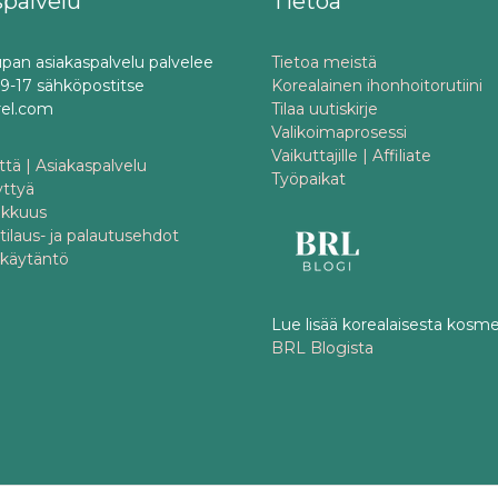
spalvelu
Tietoa
pan asiakaspalvelu palvelee
Tietoa meistä
o 9-17 sähköpostitse
Korealainen ihonhoitorutiini
rel.com
Tilaa uutiskirje
Valikoimaprosessi
Vaikuttajille | Affiliate
tä | Asiakaspalvelu
Työpaikat
yttyä
akkuus
 tilaus- ja palautusehdot
akäytäntö
Lue lisää korealaisesta kosme
BRL Blogista