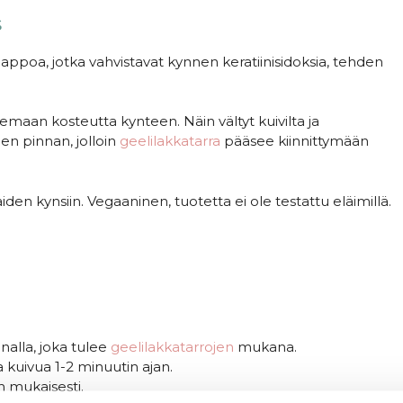
s
happoa, jotka vahvistavat kynnen keratiinisidoksia, tehden
emaan kosteutta kynteen. Näin vältyt kuivilta ja
nen pinnan, jolloin
geelilakkatarra
pääsee kiinnittymään
den kynsiin. Vegaaninen, tuotetta ei ole testattu eläimillä.
inalla, joka tulee
geelilakkatarrojen
mukana.
a kuivua 1-2 minuutin ajan.
 mukaisesti.