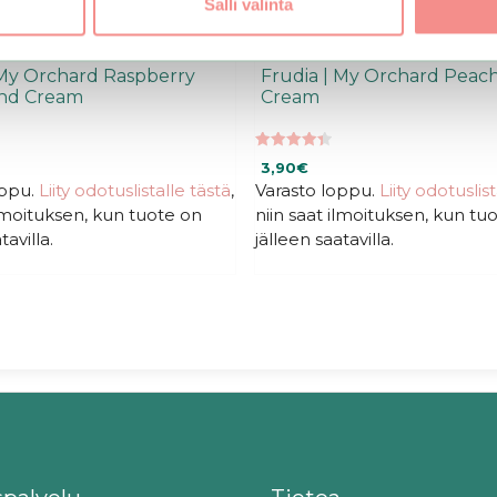
Salli valinta
 My Orchard Raspberry
Frudia | My Orchard Peac
nd Cream
Cream
4.43
3,90
€
5:stä
oppu.
Liity odotuslistalle tästä
,
Varasto loppu.
Liity odotuslis
ilmoituksen, kun tuote on
niin saat ilmoituksen, kun tu
tavilla.
jälleen saatavilla.