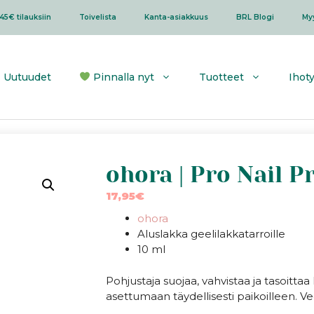
45€ tilauksiin
Toivelista
Kanta-asiakkuus
BRL Blogi
My
Uutuudet
Pinnalla nyt
Tuotteet
Ihot
ohora | Pro Nail P
17,95
€
ohora
Aluslakka geelilakkatarroille
10 ml
Pohjustaja suojaa, vahvistaa ja tasoitta
asettumaan täydellisesti paikoilleen. V