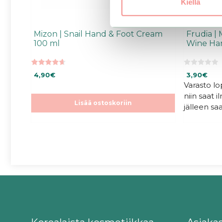
Kiellä
Mizon | Snail Hand & Foot Cream
Frudia |
100 ml
Wine Ha
4.70
0
4,90
€
3,90
€
5:stä
5
:
Varasto l
s
niin saat 
t
ä
Lisää ostoskoriin
jälleen saa