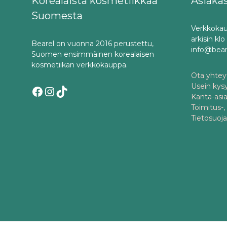
Korealaista kosmetiikkaa
Asiaka
Suomesta
Verkkokau
arkisin kl
Bearel on vuonna 2016 perustettu,
info@bea
Suomen ensimmäinen korealaisen
kosmetiikan verkkokauppa.
Ota yhteyt
Usein kys
Facebook
Instagram
TikTok
Kanta-asi
Toimitus-,
Tietosuoj