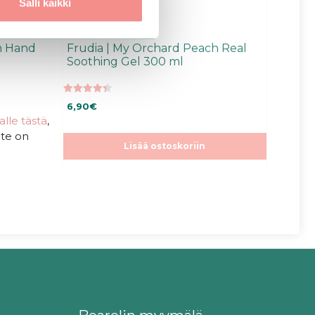
Salli kaikki
h Hand
Frudia | My Orchard Peach Real
Soothing Gel 300 ml
4.43
6,90
€
5:stä
talle tästä
,
ote on
Lisää ostoskoriin