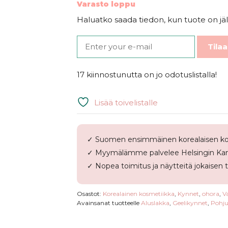
Varasto loppu
Haluatko saada tiedon, kun tuote on jäl
Tilaa
17 kiinnostunutta on jo odotuslistalla!
Lisää toivelistalle
✓ Suomen ensimmäinen korealaisen ko
✓ Myymälämme palvelee Helsingin Kam
✓ Nopea toimitus ja näytteitä jokaisen 
Osastot:
Korealainen kosmetiikka
,
Kynnet
,
ohora
,
Va
Avainsanat tuotteelle
Aluslakka
,
Geelikynnet
,
Pohju