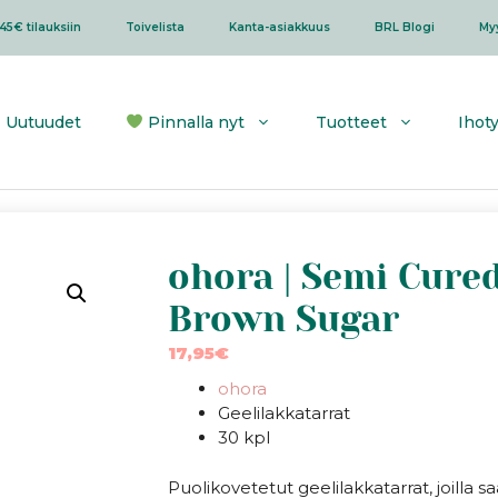
45€ tilauksiin
Toivelista
Kanta-asiakkuus
BRL Blogi
My
Uutuudet
Pinnalla nyt
Tuotteet
Ihot
ohora | Semi Cured
Brown Sugar
17,95
€
ohora
Geelilakkatarrat
30 kpl
Puolikovetetut geelilakkatarrat, joilla 