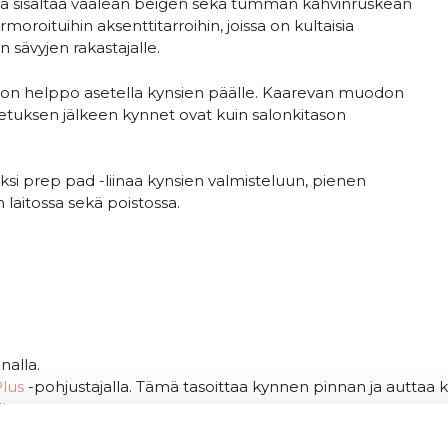
ka sisältää vaalean beigen sekä tumman kahvinruskean
moroituihin aksenttitarroihin, joissa on kultaisia
n sävyjen rakastajalle.
 ne on helppo asetella kynsien päälle. Kaarevan muodon
vetuksen jälkeen kynnet ovat kuin salonkitason
kaksi prep pad -liinaa kynsien valmisteluun, pienen
 laitossa sekä poistossa.
nalla.
Plus
-pohjustajalla. Tämä tasoittaa kynnen pinnan ja auttaa
le.
 kynttä vasten.