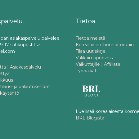
spalvelu
Tietoa
pan asiakaspalvelu palvelee
Tietoa meistä
o 9-17 sähköpostitse
Korealainen ihonhoitorutiini
rel.com
Tilaa uutiskirje
Valikoimaprosessi
Vaikuttajille | Affiliate
tä | Asiakaspalvelu
Työpaikat
yttyä
akkuus
 tilaus- ja palautusehdot
akäytäntö
Lue lisää korealaisesta kosme
BRL Blogista