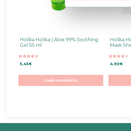
Holika Holika | Aloe 99% Soothing
Holika Ho
Gel 55 ml
Mask Sh
4.64
4.40
5,45
€
4,90
€
5:stä
5:stä
Lisää ostoskoriin