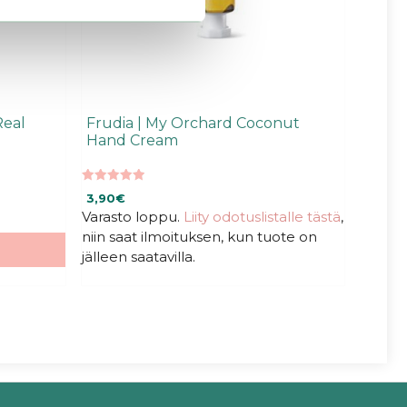
Real
Frudia | My Orchard Coconut
Hand Cream
5.00
3,90
€
5:stä
Varasto loppu.
Liity odotuslistalle tästä
,
niin saat ilmoituksen, kun tuote on
jälleen saatavilla.