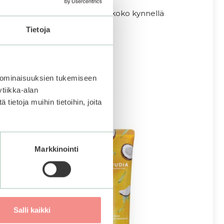
iinni, jotta tarra on varmasti koko kynnellä
Tietoja
niin kiillon kynsien päälle!
 ominaisuuksien tukemiseen
tiikka-alan
ietoja muihin tietoihin, joita
Markkinointi
Salli kaikki