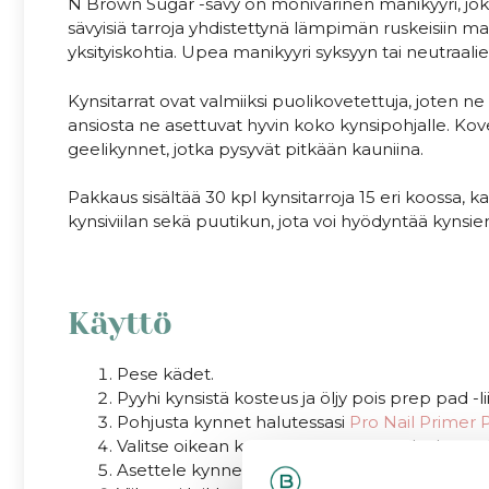
N Brown Sugar -sävy on monivärinen manikyyri, jo
sävyisiä tarroja yhdistettynä lämpimän ruskeisiin mar
yksityiskohtia. Upea manikyyri syksyyn tai neutraalie
Kynsitarrat ovat valmiiksi puolikovetettuja, joten
ansiosta ne asettuvat hyvin koko kynsipohjalle. Ko
geelikynnet, jotka pysyvät pitkään kauniina.
Pakkaus sisältää 30 kpl kynsitarroja 15 eri koossa, 
kynsiviilan sekä puutikun, jota voi hyödyntää kynsien
Käyttö
Pese kädet.
Pyyhi kynsistä kosteus ja öljy pois prep pad -lii
Pohjusta kynnet halutessasi
Pro Nail Primer 
Valitse oikean kokoiset kynsitarrat joka kynnel
Asettele kynnen päälle ja paina tarra tiukasti