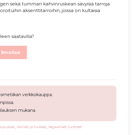
beigen sekä tumman kahvinruskean sävyisiä tarroja
ituihin aksenttitarroihin, joissa on kultaisia
leen saatavilla?
 ilmoitus
smetiikan verkkokauppa.
pissa.
tilauksen mukana.
arjoukset
,
Vartalo ja hiukset
,
Vegaaniset tuotteet