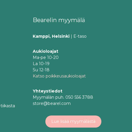
Bearelin myymälä
Kamppi, Helsinki
| E-taso
Aukioloajat
Ma-pe 10-20
La 10-19
Su 12-18
Katso poikkeusaukioloajat
Yhteystiedot
Myymälän puh. 050 556 3788
store@bearel.com
tiikasta
Lue lisää myymälästä