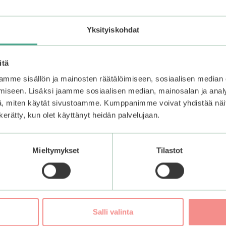
en päästä ja muotoile.
Pro Easy Dual Stick
-apuvälinettä painelemaan tarran reunat k
Yksityiskohdat
se 1-3 kertaa. Tämä takaa kynsitarrojen pysyvyyden ja tuo kau
itä
mme sisällön ja mainosten räätälöimiseen, sosiaalisen median
iseen. Lisäksi jaamme sosiaalisen median, mainosalan ja analy
, miten käytät sivustoamme. Kumppanimme voivat yhdistää näitä t
n kerätty, kun olet käyttänyt heidän palvelujaan.
Mieltymykset
Tilastot
Salli valinta