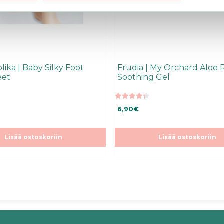
lika | Baby Silky Foot
Frudia | My Orchard Aloe 
eet
Soothing Gel
4.29
6,90
€
5:stä
Lisää ostoskoriin
Lisää ostoskoriin