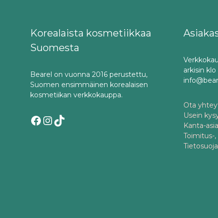
Korealaista kosmetiikkaa
Asiaka
Suomesta
Verkkokau
arkisin kl
Bearel on vuonna 2016 perustettu,
info@bea
Suomen ensimmäinen korealaisen
kosmetiikan verkkokauppa.
Ota yhteyt
Usein kys
Facebook
Instagram
TikTok
Kanta-asi
Toimitus-,
Tietosuoj