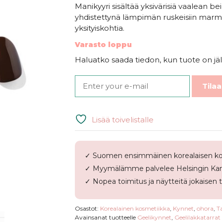
Manikyyri sisältää yksivärisiä vaalean 
yhdistettynä lämpimän ruskeisiin marmoro
yksityiskohtia.
Varasto loppu
Haluatko saada tiedon, kun tuote on jäl
Tilaa
Lisää toivelistalle
✓ Suomen ensimmäinen korealaisen ko
✓ Myymälämme palvelee Helsingin Kam
✓ Nopea toimitus ja näytteitä jokaisen 
Osastot:
Korealainen kosmetiikka
,
Kynnet
,
ohora
,
T
Avainsanat tuotteelle
Geelikynnet
,
Geelilakkatarrat