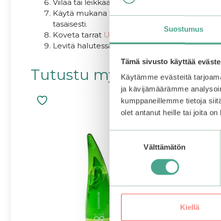
Viilaa tai leikkaa ylimääräinen tarra pois kynn
Käytä mukana tullutta puutikkua tai ohoran
tasaisesti.
Suostumus
Koveta tarrat
UV-lampun
alla 1-3 kertaa.
Levitä halutessasi vielä
päällyslakka
ja koveta 
Tämä sivusto käyttää eväste
Tutustu myös
Käytämme evästeitä tarjoama
ja kävijämäärämme analysoim
kumppaneillemme tietoja siitä
olet antanut heille tai joita o
Suostumuksen
Välttämätön
valinta
Kiellä