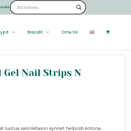
ymälä
Haku
yypit
Brändit
Oma tili
 Gel Nail Strips N
saat luotua salonkitason kynnet helposti kotona.