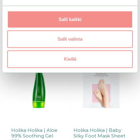
s
t
Lisää ostoskoriin
ä
Salli kaikki
Tutustu myös
Salli valinta
Kiellä
Holika Holika | Aloe
Holika Holika | Baby
99% Soothing Gel
Silky Foot Mask Sheet