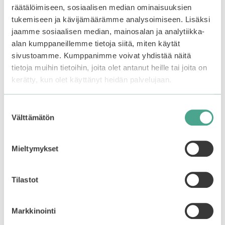
räätälöimiseen, sosiaalisen median ominaisuuksien
Saatat myös pitää...
tukemiseen ja kävijämäärämme analysoimiseen. Lisäksi
jaamme sosiaalisen median, mainosalan ja analytiikka-
alan kumppaneillemme tietoja siitä, miten käytät
sivustoamme. Kumppanimme voivat yhdistää näitä
tietoja muihin tietoihin, joita olet antanut heille tai joita on
kerätty, kun olet käyttänyt heidän palvelujaan.
Suostumuksen
Välttämätön
valinta
Mieltymykset
Goodal | Green
Tangerine Vita C Dark
Tilastot
Spot Care Pad
0
Markkinointi
32,90
€
5
: