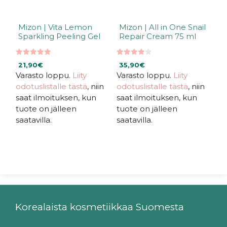
Mizon | Vita Lemon
Mizon | All in One Snail
Sparkling Peeling Gel
Repair Cream 75 ml
4.96
3.94
21,90
€
35,90
€
5:stä
5:stä
Varasto loppu.
Liity
Varasto loppu.
Liity
odotuslistalle tästä
, niin
odotuslistalle tästä
, niin
saat ilmoituksen, kun
saat ilmoituksen, kun
tuote on jälleen
tuote on jälleen
saatavilla.
saatavilla.
Korealaista kosmetiikkaa Suomesta