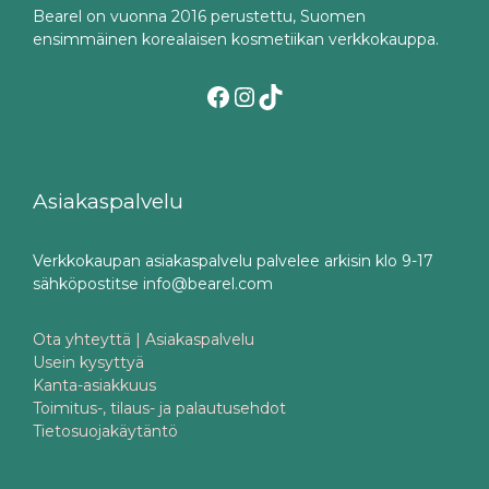
Bearel on vuonna 2016 perustettu, Suomen
ensimmäinen korealaisen kosmetiikan verkkokauppa.
Facebook
Instagram
TikTok
Asiakaspalvelu
Verkkokaupan asiakaspalvelu palvelee arkisin klo 9-17
sähköpostitse info@bearel.com
Ota yhteyttä | Asiakaspalvelu
Usein kysyttyä
Kanta-asiakkuus
Toimitus-, tilaus- ja palautusehdot
Tietosuojakäytäntö