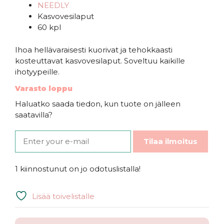
NEEDLY
Kasvovesilaput
60 kpl
Ihoa hellävaraisesti kuorivat ja tehokkaasti
kosteuttavat kasvovesilaput. Soveltuu kaikille
ihotyypeille.
Varasto loppu
Haluatko saada tiedon, kun tuote on jälleen
saatavilla?
Tilaa ilmoitus
1 kiinnostunut on jo odotuslistalla!
Lisää toivelistalle