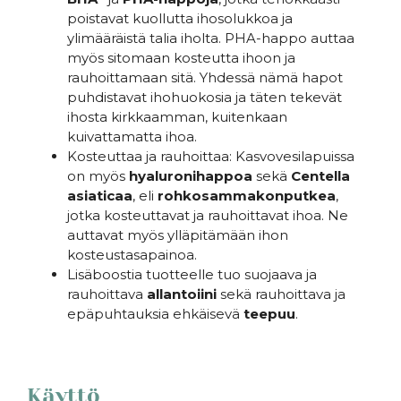
poistavat kuollutta ihosolukkoa ja
ylimääräistä talia iholta. PHA-happo auttaa
myös sitomaan kosteutta ihoon ja
rauhoittamaan sitä. Yhdessä nämä hapot
puhdistavat ihohuokosia ja täten tekevät
ihosta kirkkaamman, kuitenkaan
kuivattamatta ihoa.
Kosteuttaa ja rauhoittaa: Kasvovesilapuissa
on myös
hyaluronihappoa
sekä
Centella
asiaticaa
, eli
rohkosammakonputkea
,
jotka kosteuttavat ja rauhoittavat ihoa. Ne
auttavat myös ylläpitämään ihon
kosteustasapainoa.
Lisäboostia tuotteelle tuo suojaava ja
rauhoittava
allantoiini
sekä rauhoittava ja
epäpuhtauksia ehkäisevä
teepuu
.
Käyttö