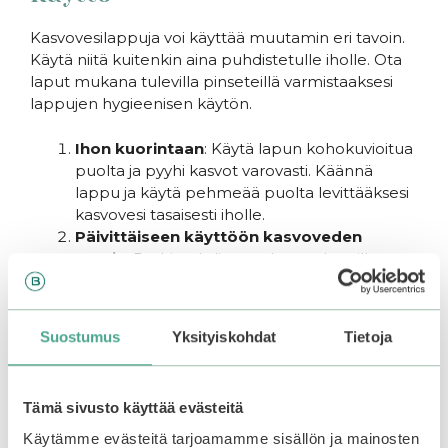
Kasvovesilappuja voi käyttää muutamin eri tavoin.
Käytä niitä kuitenkin aina puhdistetulle iholle. Ota
laput mukana tulevilla pinseteillä varmistaaksesi
lappujen hygieenisen käytön.
Ihon kuorintaan
: Käytä lapun kohokuvioitua
puolta ja pyyhi kasvot varovasti. Käännä
lappu ja käytä pehmeää puolta levittääksesi
kasvovesi tasaisesti iholle.
Päivittäiseen käyttöön kasvoveden
tavoin
: Pyyhi puhdistetut kasvot lapuilla
aamulla ja/tai illalla ennen seerumia ja
kosteusvoidetta.
Kangasnaamiona
: Aseta yksi tai useampi
Suostumus
Yksityiskohdat
Tietoja
lappu kasvoille ja anna vaikuttaa 5-10
minuuttia. Poista ja hiero loppu neste
kasvoille. Tämä tuo iholle intensiivistä
Tämä sivusto käyttää evästeitä
kosteutusta.
Käytämme evästeitä tarjoamamme sisällön ja mainosten