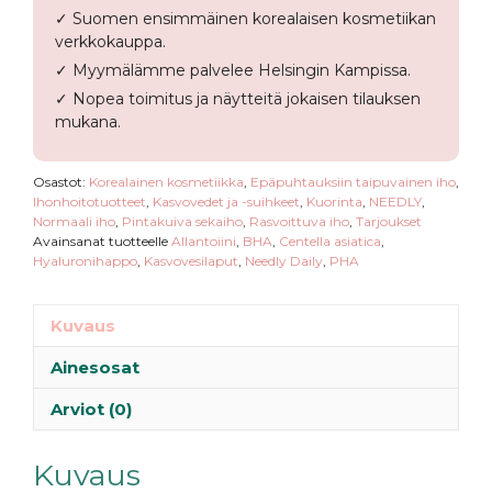
✓ Suomen ensimmäinen korealaisen kosmetiikan
verkkokauppa.
✓ Myymälämme palvelee Helsingin Kampissa.
✓ Nopea toimitus ja näytteitä jokaisen tilauksen
mukana.
Osastot:
Korealainen kosmetiikka
,
Epäpuhtauksiin taipuvainen iho
,
Ihonhoitotuotteet
,
Kasvovedet ja -suihkeet
,
Kuorinta
,
NEEDLY
,
Normaali iho
,
Pintakuiva sekaiho
,
Rasvoittuva iho
,
Tarjoukset
Avainsanat tuotteelle
Allantoiini
,
BHA
,
Centella asiatica
,
Hyaluronihappo
,
Kasvovesilaput
,
Needly Daily
,
PHA
Kuvaus
Ainesosat
Arviot (0)
Kuvaus