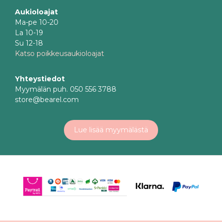
Aukioloajat
Ma-pe 10-20
La 10-19
Su 12-18
Katso poikkeusaukioloajat
Yhteystiedot
Myymälän puh. 050 556 3788
store@bearel.com
Lue lisää myymälästä