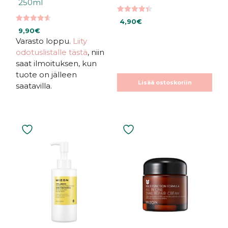
250ml
4.40
4,90
€
5:stä
4.58
9,90
€
5:stä
Varasto loppu.
Liity
odotuslistalle tästä
, niin
saat ilmoituksen, kun
tuote on jälleen
Lisää ostoskoriin
saatavilla.