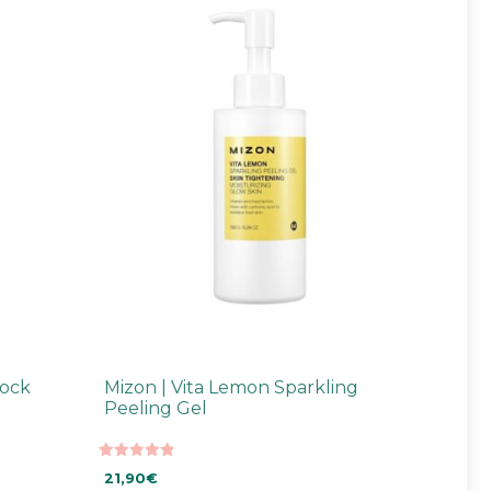
lock
Mizon | Vita Lemon Sparkling
Peeling Gel
4.96
21,90
€
5:stä