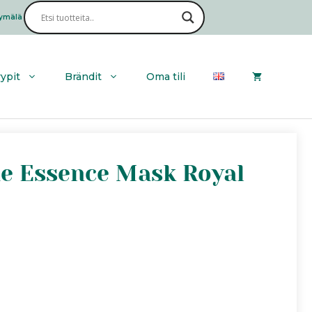
Joyful
Time
ymälä
Haku
Essence
Mask
Royal
Jelly
yypit
Brändit
Oma tili
määrä
me Essence Mask Royal