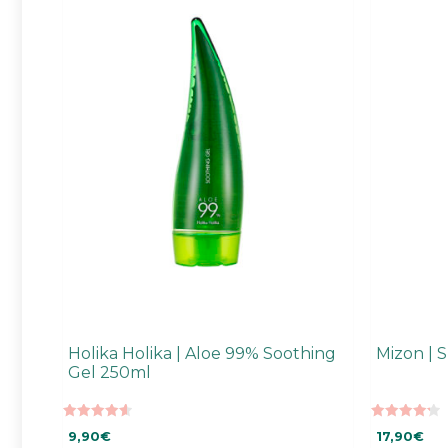
Holika Holika | Aloe 99% Soothing
Mizon | 
Gel 250ml
4.58
4.27
9,90
€
17,90
€
5:stä
5:stä