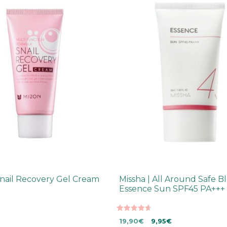
Snail Recovery Gel Cream
Missha | All Around Safe B
Essence Sun SPF45 PA+++
4.70
Alkuperäinen
Nykyinen
19,90
€
9,95
€
5:stä