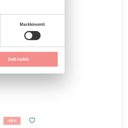
Markkinointi
Salli kaikki
–50%