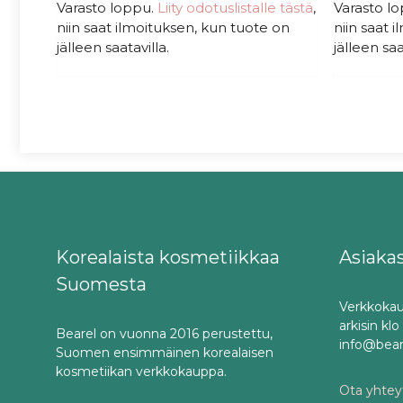
Varasto loppu.
Liity odotuslistalle tästä
,
Varasto l
niin saat ilmoituksen, kun tuote on
niin saat 
jälleen saatavilla.
jälleen saa
Korealaista kosmetiikkaa
Asiaka
Suomesta
Verkkokau
arkisin kl
Bearel on vuonna 2016 perustettu,
info@bea
Suomen ensimmäinen korealaisen
kosmetiikan verkkokauppa.
Ota yhteyt