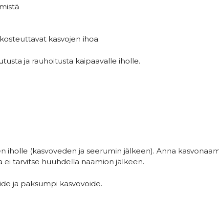
ymistä
kosteuttavat kasvojen ihoa.
utusta ja rauhoitusta kaipaavalle iholle.
n iholle (kasvoveden ja seerumin jälkeen). Anna kasvonaami
a ei tarvitse huuhdella naamion jälkeen.
oide ja paksumpi kasvovoide.