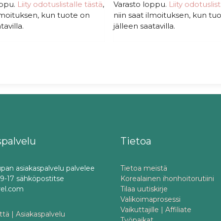
oppu.
Liity odotuslistalle tästä
,
Varasto loppu.
hinta
hinta
Liity odotuslis
oli:
on:
ilmoituksen, kun tuote on
niin saat ilmoituksen, kun tu
19,90€.
19,90€.
tavilla.
jälleen saatavilla.
spalvelu
Tietoa
pan asiakaspalvelu palvelee
Tietoa meistä
o 9-17 sähköpostitse
Korealainen ihonhoitorutiini
rel.com
Tilaa uutiskirje
Valikoimaprosessi
Vaikuttajille | Affiliate
tä | Asiakaspalvelu
Työpaikat