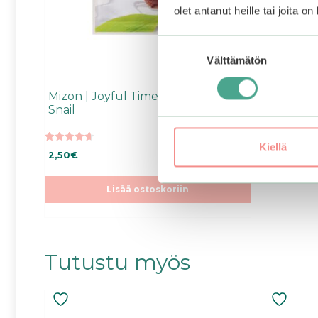
olet antanut heille tai joita o
Suostumuksen
Välttämätön
valinta
Mizon | Joyful Time Essence Mask
Snail
Kiellä
4.67
2,50
€
5:stä
Lisää ostoskoriin
Tutustu myös