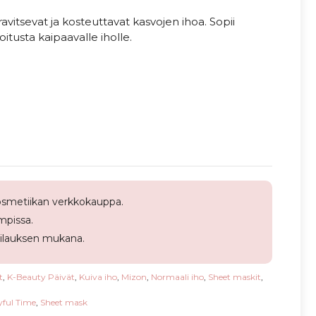
vitsevat ja kosteuttavat kasvojen ihoa. Sopii
oitusta kaipaavalle iholle.
smetiikan verkkokauppa.
pissa.
tilauksen mukana.
t
,
K-Beauty Päivät
,
Kuiva iho
,
Mizon
,
Normaali iho
,
Sheet maskit
,
yful Time
,
Sheet mask