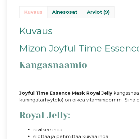
Kuvaus
Ainesosat
Arviot (9)
Kuvaus
Mizon Joyful Time Essence
Kangasnaamio
Joyful Time Essence Mask Royal Jelly
kangasnaam
kuningatarhyytelö) on oikea vitamiinipommi. Siinä o
Royal Jelly:
ravitsee ihoa
silottaa ja pehmittää kuivaa ihoa