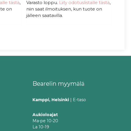
talle tästä
,
Varasto loppu.
Liity odotuslistalle tästä
,
ote on
niin saat ilmoituksen, kun tuote on
jälleen saatavilla.
Bearelin myymälä
Kamppi, Helsinki
| E-taso
Aukioloajat
Ma-pe 10-20
La 10-19