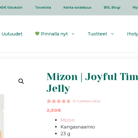
45€ tilauksiin
Toivelista
Kanta-asiakkuus
BRL Blogi
My
Uutuudet
Pinnalla nyt
Tuotteet
Ihot
Mizon | Joyful Ti
Jelly
(
9
tuotearviota)
4.67
5:stä
2,50
€
Mizon
Kangasnaamio
23 g