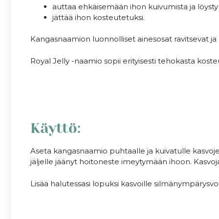
auttaa ehkäisemään ihon kuivumista ja löyst
jättää ihon kosteutetuksi.
Kangasnaamion luonnolliset ainesosat ravitsevat ja 
Royal Jelly -naamio sopii erityisesti tehokasta koste
Käyttö:
Aseta kangasnaamio puhtaalle ja kuivatulle kasvoje
jäljelle jäänyt hoitoneste imeytymään ihoon. Kasvoj
Lisää halutessasi lopuksi kasvoille silmänympärysv