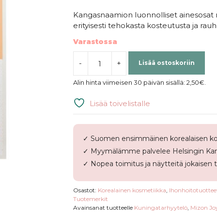
Kangasnaamion luonnolliset ainesosat ra
erityisesti tehokasta kosteutusta ja rauh
Varastossa
-
+
Lisää ostoskoriin
Mizon
|
Alin hinta viimeisen 30 päivän sisällä:
2,50
€
.
Joyful
Time
Lisää toivelistalle
Essence
Mask
Royal
✓ Suomen ensimmäinen korealaisen ko
Jelly
✓ Myymälämme palvelee Helsingin Kam
määrä
✓ Nopea toimitus ja näytteitä jokaisen 
Osastot:
Korealainen kosmetiikka
,
Ihonhoitotuottee
Tuotemerkit
Avainsanat tuotteelle
Kuningatarhyytelö
,
Mizon Jo