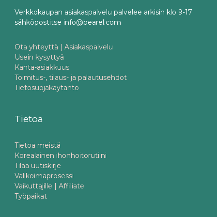
Verkkokaupan asiakaspalvelu palvelee arkisin klo 9-17
sähköpostitse info@bearel.com
Ota yhteyttä | Asiakaspalvelu
Usein kysyttyä
Kanta-asiakkuus
Toimitus-, tilaus- ja palautusehdot
Tietosuojakäytäntö
Tietoa
Tietoa meistä
Korealainen ihonhoitorutiini
Tilaa uutiskirje
Valikoimaprosessi
Vaikuttajille | Affiliate
Työpaikat