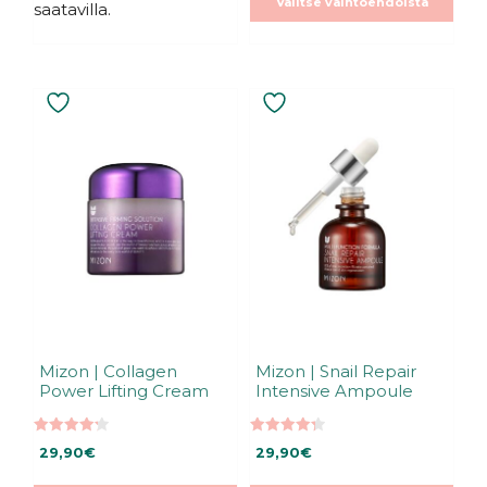
Valitse vaihtoehdoista
saatavilla.
Mizon | Collagen
Mizon | Snail Repair
Power Lifting Cream
Intensive Ampoule
4.25
4.35
29,90
€
29,90
€
5:stä
5:stä