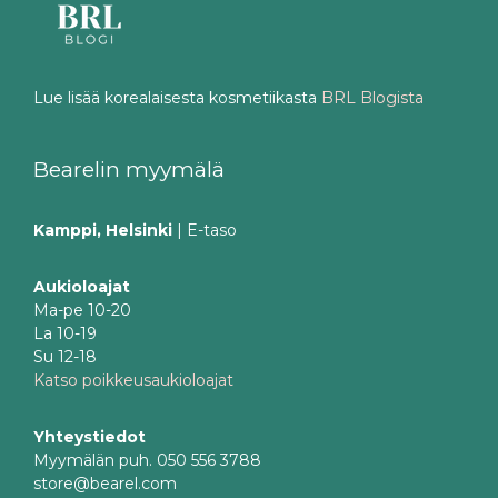
Lue lisää korealaisesta kosmetiikasta
BRL Blogista
Bearelin myymälä
Kamppi, Helsinki
| E-taso
Aukioloajat
Ma-pe 10-20
La 10-19
Su 12-18
Katso poikkeusaukioloajat
Yhteystiedot
Myymälän puh. 050 556 3788
store@bearel.com