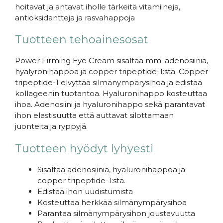
hoitavat ja antavat iholle tärkeitä vitamiineja,
antioksidantteja ja rasvahappoja
Tuotteen tehoainesosat
Power Firming Eye Cream sisältää mm. adenosiinia,
hyalyronihappoa ja copper tripeptide-1:stä. Copper
tripeptide-1 elvyttää silmänympärysihoa ja edistää
kollageenin tuotantoa. Hyaluronihappo kosteuttaa
ihoa. Adenosiini ja hyaluronihappo sekä parantavat
ihon elastisuutta että auttavat silottamaan
juonteita ja ryppyjä.
Tuotteen hyödyt lyhyesti
Sisältää adenosiinia, hyaluronihappoa ja
copper tripeptide-1:stä.
Edistää ihon uudistumista
Kosteuttaa herkkää silmänympärysihoa
Parantaa silmänympärysihon joustavuutta