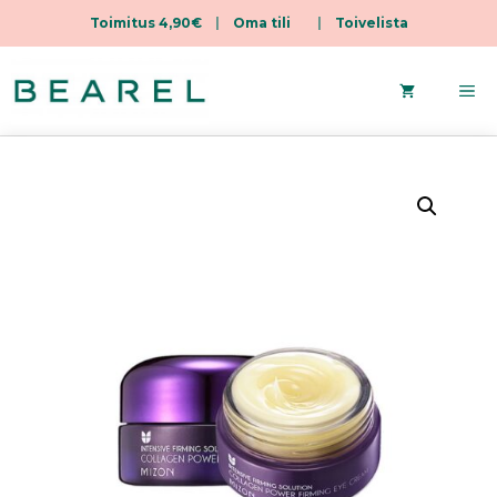
Toimitus 4,90€
|
Oma tili
|
Toivelista
Siirry
sisältöön
Va