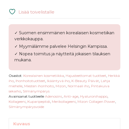
Lisää toivelistalle
✓ Suomen ensimmäinen korealaisen kosmetiikan
verkkokauppa.
✓ Myymälämme palvelee Helsingin Kampissa.
✓ Nopea toimitus ja näytteitä jokaisen tilauksen
mukana.
Osastot:
Korealainen kosmetiikka
,
Hajusteettomat tuotteet
,
Herkkä
iho
,
Ihonhoitotuotteet
,
Ikääntyvä iho
,
K-Beauty Päivät
,
Lahja
miehelle
,
Miesten ihonhoito
,
Mizon
,
Normaali iho
,
Pintakuiva
sekaiho
,
Silmänympärys
Avainsanat tuotteelle
Adenosiini
,
Anti-age
,
Hyaluronihappo
,
Kollageeni
,
Kuparipeptidi
,
Merikollageeni
,
Mizon Collagen Power
,
Silmänympärysvoide
Kuvaus