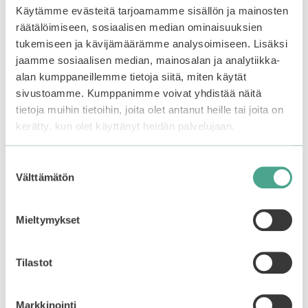
Käytämme evästeitä tarjoamamme sisällön ja mainosten
räätälöimiseen, sosiaalisen median ominaisuuksien
tukemiseen ja kävijämäärämme analysoimiseen. Lisäksi
jaamme sosiaalisen median, mainosalan ja analytiikka-
alan kumppaneillemme tietoja siitä, miten käytät
sivustoamme. Kumppanimme voivat yhdistää näitä
tietoja muihin tietoihin, joita olet antanut heille tai joita on
kerätty, kun olet käyttänyt heidän palvelujaan.
Coxir | Black Snail
Mizon | Collagen
Collagen Eye Cream
Power Firming Eye
Cream 10 ml
Suostumuksen
4.88
Välttämätön
23,90
€
valinta
5:stä
4.25
12,90
€
5:stä
Mieltymykset
Lisää ostoskoriin
Lisää ostoskoriin
Tilastot
Tutustu myös
Markkinointi