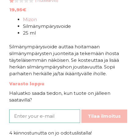
(
1
tuotearvio)
1.
19,95
€
00
5:
Mizon
s
tä
Silmänympärysvoide
25 ml
Silmänympärysvoide auttaa hoitamaan
silmänympärysten juonteita ja tekemään ihosta
täyteläisemmän näköisen. Se kosteuttaa ja lisää
herkän silmänympärysihon joustavuutta. Sopii
parhaiten herkälle ja/tai ikääntyvälle iholle.
Varasto loppu
Haluatko saada tiedon, kun tuote on jälleen
saatavilla?
Tilaa ilmoitus
4 kiinnostunutta on jo odotuslistalla!