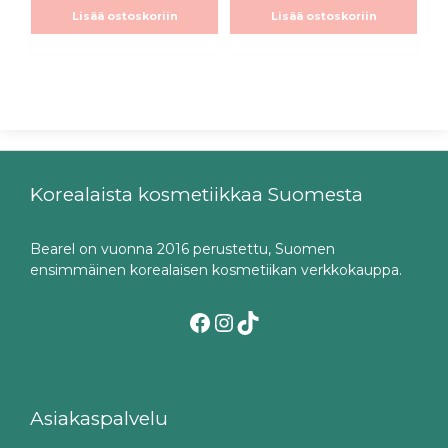
Lisää ostoskoriin
Lisää ostoskoriin
Korealaista kosmetiikkaa Suomesta
Bearel on vuonna 2016 perustettu, Suomen
ensimmäinen korealaisen kosmetiikan verkkokauppa.
Facebook
Instagram
TikTok
Asiakaspalvelu