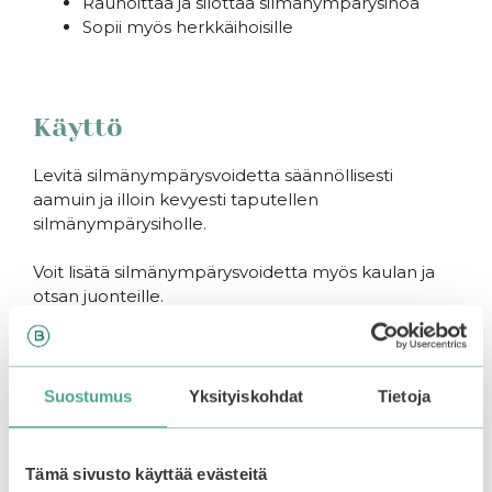
Rauhoittaa ja silottaa silmänympärysihoa
Sopii myös herkkäihoisille
.
Käyttö
Levitä silmänympärysvoidetta säännöllisesti
aamuin ja illoin kevyesti taputellen
silmänympärysiholle.
V
oit lisätä silmänympärysvoidetta myös kaulan ja
otsan juonteille.
Saatat myös pitää...
Suostumus
Yksityiskohdat
Tietoja
Tämä sivusto käyttää evästeitä