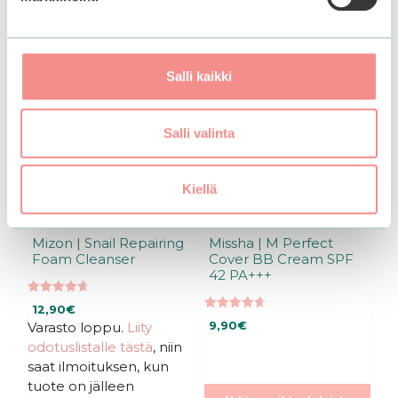
Tällä
tuotteella
on
Salli kaikki
useampi
muunnelma.
Voit
Salli valinta
tehdä
valinnat
tuotteen
Kiellä
sivulla.
Mizon | Snail Repairing
Missha | M Perfect
Foam Cleanser
Cover BB Cream SPF
42 PA+++
4.67
12,90
€
5:stä
4.66
Varasto loppu.
Liity
9,90
€
5:stä
odotuslistalle tästä
, niin
saat ilmoituksen, kun
tuote on jälleen