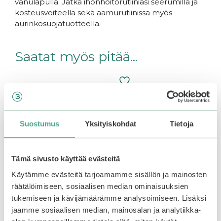
vanulapulla. Jatka ihonhoitorutiiniasi seerumilla ja
kosteusvoiteella sekä aamurutiinissa myös
aurinkosuojatuotteella.
Saatat myös pitää...
Suostumus
Yksityiskohdat
Tietoja
Tämä sivusto käyttää evästeitä
Käytämme evästeitä tarjoamamme sisällön ja mainosten
räätälöimiseen, sosiaalisen median ominaisuuksien
tukemiseen ja kävijämäärämme analysoimiseen. Lisäksi
ANUA | PDRN
TIRTIR | Milk Skin Toner
jaamme sosiaalisen median, mainosalan ja analytiikka-
Hyaluronic Acid
Light Mini 50 ml
Hydrating Capsule Mist