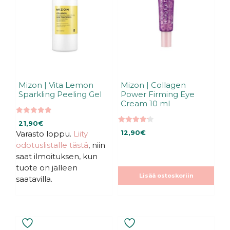
Mizon | Vita Lemon
Mizon | Collagen
Sparkling Peeling Gel
Power Firming Eye
Cream 10 ml
4.96
21,90
€
5:stä
4.25
Varasto loppu.
Liity
12,90
€
5:stä
odotuslistalle tästä
, niin
saat ilmoituksen, kun
tuote on jälleen
Lisää ostoskoriin
saatavilla.