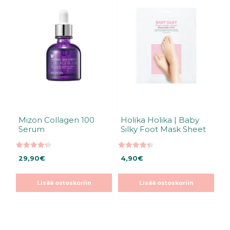
Mizon Collagen 100
Holika Holika | Baby
Serum
Silky Foot Mask Sheet
4.33
4.40
29,90
€
4,90
€
5:stä
5:stä
Lisää ostoskoriin
Lisää ostoskoriin