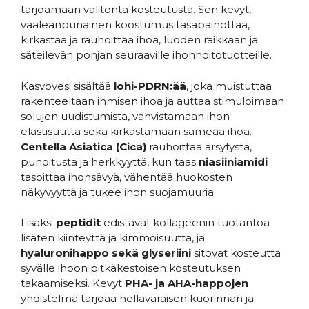
tarjoamaan välitöntä kosteutusta. Sen kevyt,
vaaleanpunainen koostumus tasapainottaa,
kirkastaa ja rauhoittaa ihoa, luoden raikkaan ja
säteilevän pohjan seuraaville ihonhoitotuotteille.
Kasvovesi sisältää
lohi-PDRN:ää
, joka muistuttaa
rakenteeltaan ihmisen ihoa ja auttaa stimuloimaan
solujen uudistumista, vahvistamaan ihon
elastisuutta sekä kirkastamaan sameaa ihoa.
Centella Asiatica (Cica)
rauhoittaa ärsytystä,
punoitusta ja herkkyyttä, kun taas
niasiiniamidi
tasoittaa ihonsävyä, vähentää huokosten
näkyvyyttä ja tukee ihon suojamuuria.
Lisäksi
peptidit
edistävät kollageenin tuotantoa
lisäten kiinteyttä ja kimmoisuutta, ja
hyaluronihappo sekä glyseriini
sitovat kosteutta
syvälle ihoon pitkäkestoisen kosteutuksen
takaamiseksi. Kevyt
PHA- ja AHA-happojen
yhdistelmä tarjoaa hellävaraisen kuorinnan ja