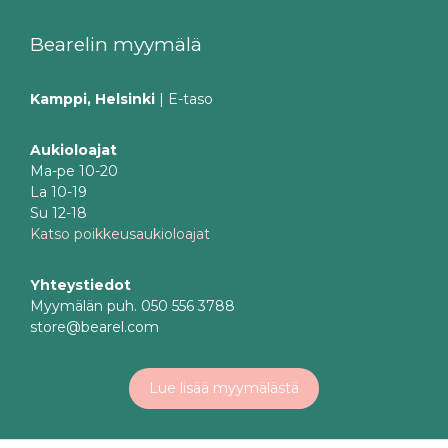
Bearelin myymälä
Kamppi, Helsinki
| E-taso
Aukioloajat
Ma-pe 10-20
La 10-19
Su 12-18
Katso poikkeusaukioloajat
Yhteystiedot
Myymälän puh. 050 556 3788
store@bearel.com
Lue lisää myymälästä