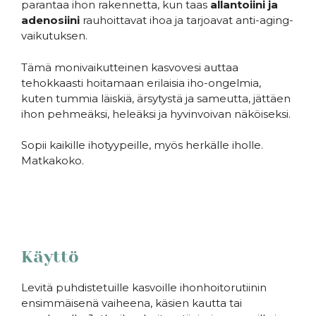
parantaa ihon rakennetta, kun taas
allantoiini ja
adenosiini
rauhoittavat ihoa ja tarjoavat anti-aging-
vaikutuksen.
Tämä monivaikutteinen kasvovesi auttaa
tehokkaasti hoitamaan erilaisia iho-ongelmia,
kuten tummia läiskiä, ärsytystä ja sameutta, jättäen
ihon pehmeäksi, heleäksi ja hyvinvoivan näköiseksi.
Sopii kaikille ihotyypeille, myös herkälle iholle.
Matkakoko.
Käyttö
Levitä puhdistetuille kasvoille ihonhoitorutiinin
ensimmäisenä vaiheena, käsien kautta tai