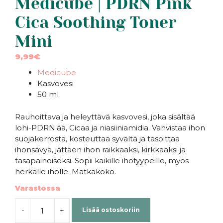
Medicube | PDRN Pink
Cica Soothing Toner
Mini
9,99
€
Medicube
Kasvovesi
50 ml
Rauhoittava ja heleyttävä kasvovesi, joka sisältää
lohi-PDRN:ää, Cicaa ja niasiiniamidia. Vahvistaa ihon
suojakerrosta, kosteuttaa syvältä ja tasoittaa
ihonsävyä, jättäen ihon raikkaaksi, kirkkaaksi ja
tasapainoiseksi. Sopii kaikille ihotyypeille, myös
herkälle iholle. Matkakoko.
Varastossa
-
+
Lisää ostoskoriin
Medicube