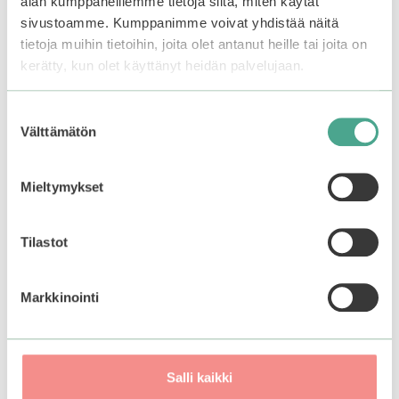
alan kumppaneillemme tietoja siitä, miten käytät
– 30 ml
sivustoamme. Kumppanimme voivat yhdistää näitä
0
15,90
€
5
tietoja muihin tietoihin, joita olet antanut heille tai joita on
:
0
s
kerätty, kun olet käyttänyt heidän palvelujaan.
19,99
€
5
t
:
ä
s
Lisää ostoskoriin
Lisää ostoskoriin
t
Suostumuksen
ä
Välttämätön
valinta
Mieltymykset
Tilastot
Markkinointi
Salli kaikki