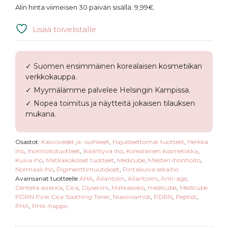
|
Alin hinta viimeisen 30 päivän sisällä:
9,99
€
.
PDRN
Pink
Lisää toivelistalle
Cica
Soothing
Toner
✓ Suomen ensimmäinen korealaisen kosmetiikan
Mini
verkkokauppa.
määrä
✓ Myymälämme palvelee Helsingin Kampissa.
✓ Nopea toimitus ja näytteitä jokaisen tilauksen
mukana.
Osastot:
Kasvovedet ja -suihkeet
,
Hajusteettomat tuotteet
,
Herkkä
iho
,
Ihonhoitotuotteet
,
Ikääntyvä iho
,
Korealainen kosmetiikka
,
Kuiva iho
,
Matkakokoiset tuotteet
,
Medicube
,
Miesten ihonhoito
,
Normaali iho
,
Pigmenttimuutokset
,
Pintakuiva sekaiho
Avainsanat tuotteelle
AHA
,
Allantoiin
,
Allantoiini
,
Anti-age
,
Centella asiatica
,
Cica
,
Glyseriini
,
Matkakoko
,
medicube
,
Medicube
PDRN Pink Cica Soothing Toner
,
Niasiiniamidi
,
PDRN
,
Peptidi
,
PHA
,
PHA-happo