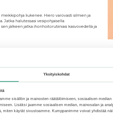
tta meikkipohja liukenee. Hiero varovasti silmien ja
aa. Jatka halutessasi vesipohjaisella
en jälkeen jatka ihonhoitorutiiniasi kasvovedellä ja
Yksityiskohdat
itä
mme sisällön ja mainosten räätälöimiseen, sosiaalisen median
iseen. Lisäksi jaamme sosiaalisen median, mainosalan ja analy
, miten käytät sivustoamme. Kumppanimme voivat yhdistää näitä t