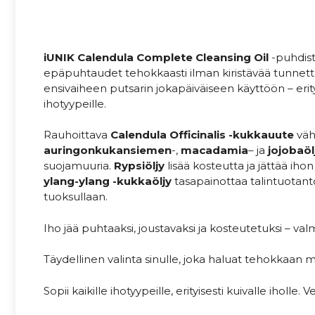
iUNIK Calendula Complete Cleansing Oil
-puhdist
epäpuhtaudet tehokkaasti ilman kiristävää tunnet
ensivaiheen putsarin jokapäiväiseen käyttöön – erityi
ihotyypeille.
Rauhoittava
Calendula Officinalis -kukkauute
väh
auringonkukansiemen
-,
macadamia
– ja
jojobaöl
suojamuuria.
Rypsiöljy
lisää kosteutta ja jättää ihon 
ylang-ylang -kukkaöljy
tasapainottaa talintuotanto
tuoksullaan.
Iho jää puhtaaksi, joustavaksi ja kosteutetuksi – valm
Täydellinen valinta sinulle, joka haluat tehokkaan m
Sopii kaikille ihotyypeille, erityisesti kuivalle iholle.