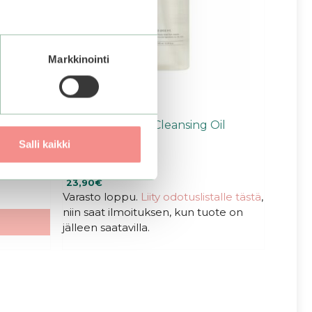
Markkinointi
trol
mixsoon | Bean Cleansing Oil
Salli kaikki
3.00
23,90
€
5:stä
Varasto loppu.
Liity odotuslistalle tästä
,
niin saat ilmoituksen, kun tuote on
jälleen saatavilla.