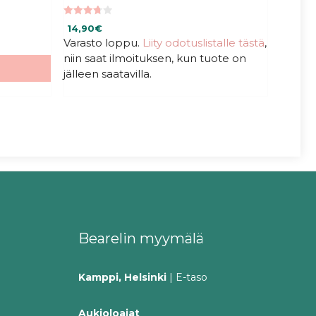
3.79
14,90
€
5:stä
Varasto loppu.
Liity odotuslistalle tästä
,
niin saat ilmoituksen, kun tuote on
jälleen saatavilla.
Bearelin myymälä
Kamppi, Helsinki
| E-taso
Aukioloajat