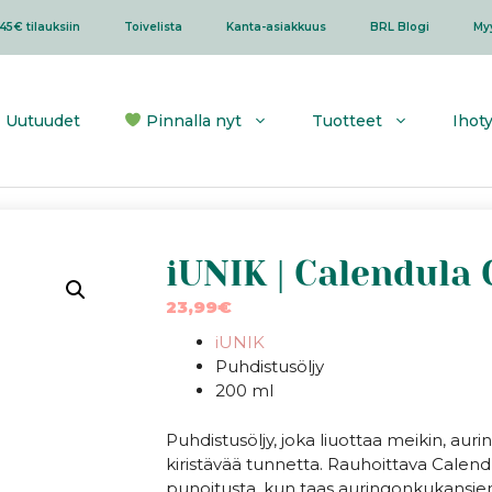
45€ tilauksiin
Toivelista
Kanta-asiakkuus
BRL Blogi
My
Uutuudet
Pinnalla nyt
Tuotteet
Ihot
iUNIK | Calendula
23,99
€
iUNIK
Puhdistusöljy
200 ml
Puhdistusöljy, joka liuottaa meikin, au
kiristävää tunnetta. Rauhoittava Calend
punoitusta, kun taas auringonkukansiem