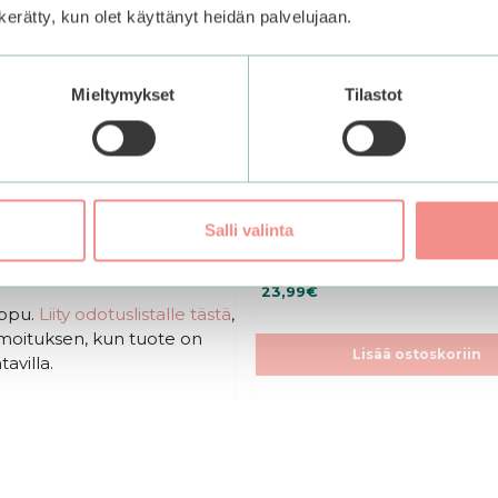
n kerätty, kun olet käyttänyt heidän palvelujaan.
Mieltymykset
Tilastot
f Joseon | Ginseng
Anua | Heartleaf Pore Con
 Oil
Cleansing Oil
Salli valinta
0
23,99
€
5
:
oppu.
Liity odotuslistalle tästä
,
s
ilmoituksen, kun tuote on
t
ä
Lisää ostoskoriin
tavilla.