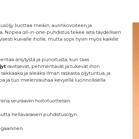
usöljy liuottaa meikin, aurinkovoiteen ja
ta. Nopea
all-in-one
-puhdistus tekee siitä täydellisen
sesti kuivalle iholle, mutta sopii hyvin myös kaikille
entää ärsytystä ja punoitusta, kun taas
jyt
ravitsevat, pehmentävät ja tukevat ihon
raikkaaksi ja sileäksi ilman raskasta öljytuntua, ja
a ja tuo mielenrauhaa kevyellä luonnollisella
iina seuraaviin hoitotuotteisiin.
utta hellävaraisen puhdistusöljyn.
 Vegaaninen.