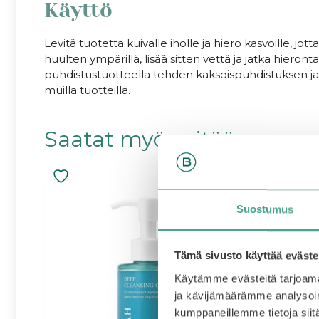
Käyttö
Levitä tuotetta kuivalle iholle ja hiero kasvoille, jo
huulten ympärillä, lisää sitten vettä ja jatka hieront
puhdistustuotteella tehden kaksoispuhdistuksen ja s
muilla tuotteilla.
Saatat myös pitää...
ALE
Suostumus
Tämä sivusto käyttää eväste
Käytämme evästeitä tarjoama
ja kävijämäärämme analysoim
kumppaneillemme tietoja siitä