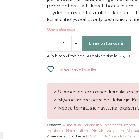
pehmentävät ja tukevat ihon suojamuuria
Täydellinen valinta sinulle, joka haluat
kaikille ihotyypeille, erityisesti kuivalle ih
Varastossa
-
+
Lisää ostoskoriin
iUNIK
|
Alin hinta viimeisen 30 päivän sisällä:
23,99
€
.
Calendula
Complete
Lisää toivelistalle
Cleansing
Oil
määrä
✓ Suomen ensimmäinen korealaisen ko
✓ Myymälämme palvelee Helsingin Kam
✓ Nopea toimitus ja näytteitä jokaisen 
Osastot:
Puhdistus
,
Herkkä iho
,
Ihonhoitotuotteet
,
ihonhoito
,
Normaali iho
,
Pintakuiva sekaiho
,
Vegaan
Avainsanat tuotteelle
IUNIK
,
IUNIK Calendula Compl