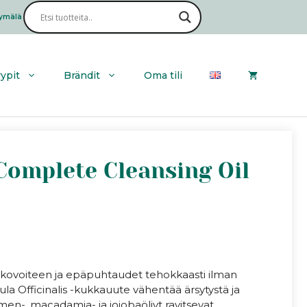
Calendula
Complete
ymälä
Haku
Cleansing
Oil
määrä
yypit
Brändit
Oma tili
 Complete Cleansing Oil
rinkovoiteen ja epäpuhtaudet tehokkaasti ilman
ula Officinalis -kukkauute vähentää ärsytystä ja
en-, macadamia- ja jojobaöljyt ravitsevat,