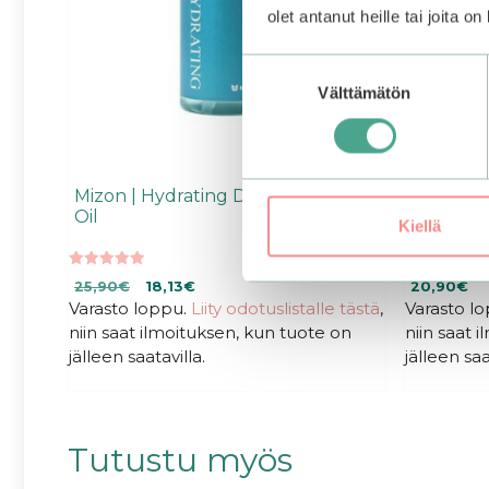
olet antanut heille tai joita o
Suostumuksen
Välttämätön
valinta
Mizon | Hydrating Deep Cleansing
Beauty O
Oil
Cleansing
Kiellä
5.00
4.33
Alkuperäinen
Nykyinen
25,90
€
18,13
€
20,90
€
5:stä
5:stä
Varasto loppu.
hinta
Liity odotuslistalle tästä
hinta
,
Varasto l
oli:
on:
niin saat ilmoituksen, kun tuote on
niin saat 
25,90€.
18,13€.
jälleen saatavilla.
jälleen saa
Tutustu myös