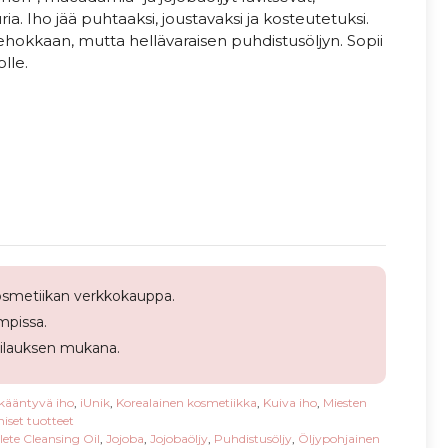
. Iho jää puhtaaksi, joustavaksi ja kosteutetuksi.
 tehokkaan, mutta hellävaraisen puhdistusöljyn. Sopii
olle.
smetiikan verkkokauppa.
pissa.
tilauksen mukana.
Ikääntyvä iho
,
iUnik
,
Korealainen kosmetiikka
,
Kuiva iho
,
Miesten
iset tuotteet
ete Cleansing Oil
,
Jojoba
,
Jojobaöljy
,
Puhdistusöljy
,
Öljypohjainen