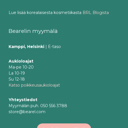
Lue lisää korealaisesta kosmetiikasta
BRL Blogista
Bearelin myymälä
Kamppi, Helsinki
| E-taso
Aukioloajat
Ma-pe 10-20
La 10-19
Su 12-18
Katso poikkeusaukioloajat
Yhteystiedot
Myymälän puh. 050 556 3788
store@bearel.com