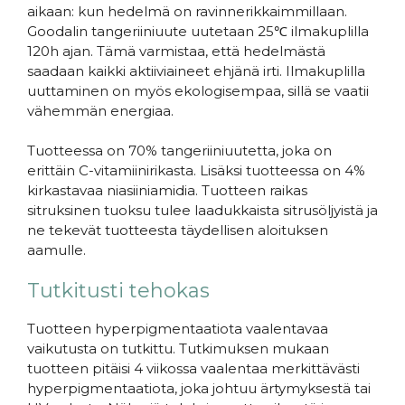
aikaan: kun hedelmä on ravinnerikkaimmillaan.
Goodalin tangeriiniuute uutetaan 25℃ ilmakuplilla
120h ajan. Tämä varmistaa, että hedelmästä
saadaan kaikki aktiiviaineet ehjänä irti. Ilmakuplilla
uuttaminen on myös ekologisempaa, sillä se vaatii
vähemmän energiaa.
Tuotteessa on 70% tangeriiniuutetta, joka on
erittäin C-vitamiinirikasta. Lisäksi tuotteessa on 4%
kirkastavaa niasiiniamidia. Tuotteen raikas
sitruksinen tuoksu tulee laadukkaista sitrusöljyistä ja
ne tekevät tuotteesta täydellisen aloituksen
aamulle.
Tutkitusti tehokas
Tuotteen hyperpigmentaatiota vaalentavaa
vaikutusta on tutkittu. Tutkimuksen mukaan
tuotteen pitäisi 4 viikossa vaalentaa merkittävästi
hyperpigmentaatiota, joka johtuu ärtymyksestä tai