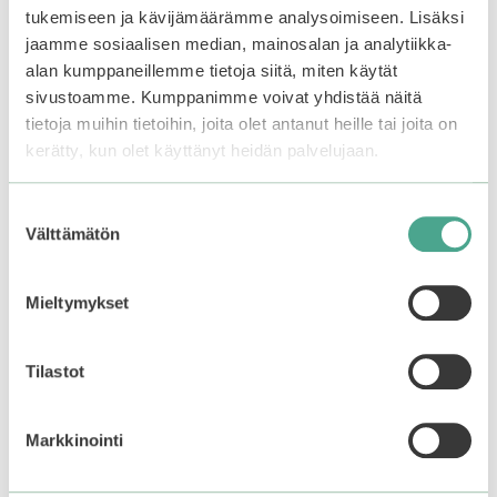
tukemiseen ja kävijämäärämme analysoimiseen. Lisäksi
jaamme sosiaalisen median, mainosalan ja analytiikka-
alan kumppaneillemme tietoja siitä, miten käytät
sivustoamme. Kumppanimme voivat yhdistää näitä
tietoja muihin tietoihin, joita olet antanut heille tai joita on
kerätty, kun olet käyttänyt heidän palvelujaan.
Anua | Green Lemon
ARENCIA | Fresh Red
Suostumuksen
Vita C Serum
Smoothie Serum 8
Välttämätön
valinta
0
0
33,99
€
24,99
€
5
5
:
:
Mieltymykset
s
s
t
t
Lisää ostoskoriin
Lisää ostoskoriin
ä
ä
Tilastot
Tutustu myös
Markkinointi