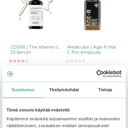
COSRX | The Vitamin C
Medicube | Age-R Vita
23 Serum
C Pro Ampoule
4.17
0
Alkuperäinen
Nykyinen
25,99
€
19,49
€
29,90
€
5:stä
5
:
hinta
hinta
s
oli:
on:
t
Lisää ostoskoriin
Lisää ostoskoriin
ä
25,99€.
25,99€.
Suostumus
Yksityiskohdat
Tietoja
Tämä sivusto käyttää evästeitä
Käytämme evästeitä tarjoamamme sisällön ja mainosten
räätälöimiseen, sosiaalisen median ominaisuuksien