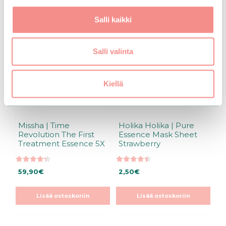
Salli kaikki
Salli valinta
Kiellä
Missha | Time
Holika Holika | Pure
Revolution The First
Essence Mask Sheet
Treatment Essence 5X
Strawberry
4.33
4.50
59,90
€
2,50
€
5:stä
5:stä
Lisää ostoskoriin
Lisää ostoskoriin