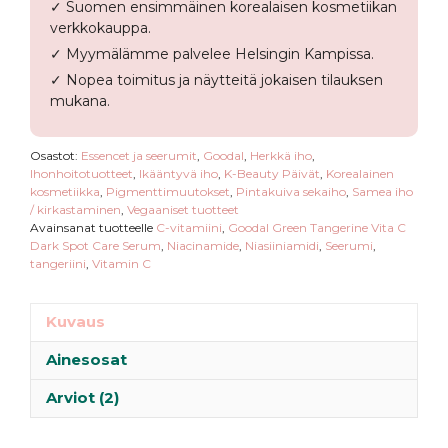
✓ Suomen ensimmäinen korealaisen kosmetiikan
Spot
verkkokauppa.
Care
✓ Myymälämme palvelee Helsingin Kampissa.
Serum
✓ Nopea toimitus ja näytteitä jokaisen tilauksen
määrä
mukana.
Osastot:
Essencet ja seerumit
,
Goodal
,
Herkkä iho
,
Ihonhoitotuotteet
,
Ikääntyvä iho
,
K-Beauty Päivät
,
Korealainen
kosmetiikka
,
Pigmenttimuutokset
,
Pintakuiva sekaiho
,
Samea iho
/ kirkastaminen
,
Vegaaniset tuotteet
Avainsanat tuotteelle
C-vitamiini
,
Goodal Green Tangerine Vita C
Dark Spot Care Serum
,
Niacinamide
,
Niasiiniamidi
,
Seerumi
,
tangeriini
,
Vitamin C
Kuvaus
Ainesosat
Arviot (2)