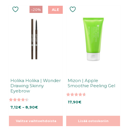
Tällä
–20%
ALE
tuotteella
on
useampi
muunnelma.
Voit
tehdä
valinnat
tuotteen
sivulla.
Holika Holika | Wonder
Mizon | Apple
Drawing Skinny
Smoothie Peeling Gel
Eyebrow
4.68
17,90
€
5:stä
4.38
Hintaluokka:
7,12
€
–
8,90
€
5:stä
7,12€
-
Valitse vaihtoehdoista
Lisää ostoskoriin
8,90€