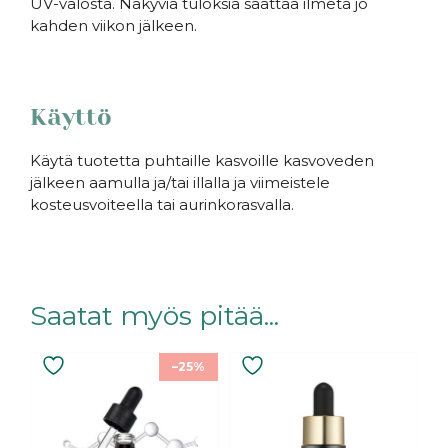
UV-valosta. Näkyviä tuloksia saattaa ilmetä jo
kahden viikon jälkeen.
Käyttö
Käytä tuotetta puhtaille kasvoille kasvoveden
jälkeen aamulla ja/tai illalla ja viimeistele
kosteusvoiteella tai aurinkorasvalla.
Saatat myös pitää...
–25%