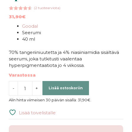
(
2
tuotearviota)
4.50
31,90
€
5:stä
Goodal
Seerumi
40 ml
70% tangeriiniuutetta ja 4% niasiiniamidia sisältävä
seerumi, joka tutkitusti vaalentaa
hyperpigmentaatiota jo 4 viikossa.
Varastossa
-
+
Lisää ostoskoriin
Goodal
|
Alin hinta viimeisen 30 päivän sisällä:
31,90
€
.
Green
Tangerine
Lisää toivelistalle
Vita
C
Dark