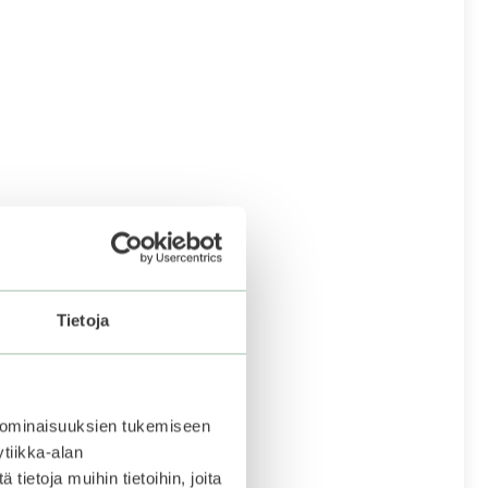
Tietoja
 ominaisuuksien tukemiseen
tiikka-alan
ietoja muihin tietoihin, joita