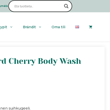
ymälä
Haku
yypit
Brändit
Oma tili
rd Cherry Body Wash
uinen suihkugeeli.