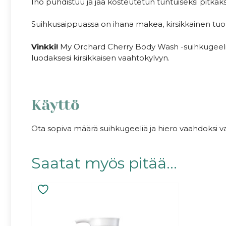
Iho puhdistuu ja jää kosteutetun tuntuiseksi pitkäks
Suihkusaippuassa on ihana makea, kirsikkainen tuo
Vinkki!
My Orchard Cherry Body Wash -suihkugeel
luodaksesi kirsikkaisen vaahtokylvyn.
Käyttö
Ota sopiva määrä suihkugeeliä ja hiero vaahdoksi va
Saatat myös pitää...