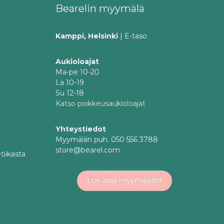
Bearelin myymälä
Kamppi, Helsinki
| E-taso
Aukioloajat
Ma-pe 10-20
La 10-19
Su 12-18
Katso poikkeusaukioloajat
Yhteystiedot
Myymälän puh. 050 556 3788
store@bearel.com
tiikasta
Lue lisää myymälästä