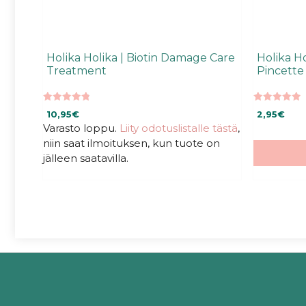
Holika Holika | Biotin Damage Care
Holika Ho
Treatment
Pincette
4.80
5.00
10,95
€
2,95
€
5:stä
5:stä
Varasto loppu.
Liity odotuslistalle tästä
,
niin saat ilmoituksen, kun tuote on
jälleen saatavilla.