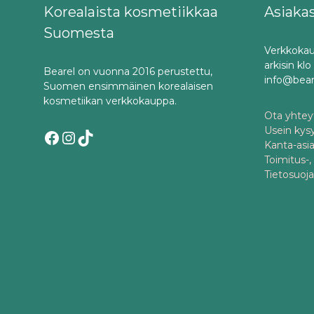
Korealaista kosmetiikkaa
Asiaka
Suomesta
Verkkokau
arkisin kl
Bearel on vuonna 2016 perustettu,
info@bea
Suomen ensimmäinen korealaisen
kosmetiikan verkkokauppa.
Ota yhteyt
Usein kys
Facebook
Instagram
TikTok
Kanta-asi
Toimitus-,
Tietosuoj