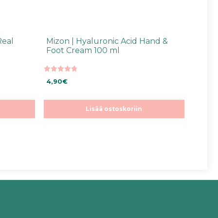
Real
Mizon | Hyaluronic Acid Hand &
Foot Cream 100 ml
4.85
4,90
€
5:stä
Lisää ostoskoriin