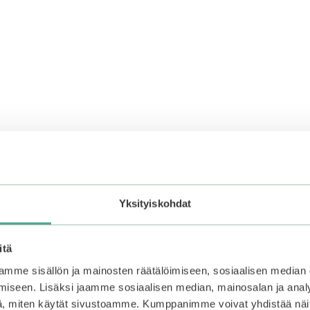
Yksityiskohdat
itä
mme sisällön ja mainosten räätälöimiseen, sosiaalisen median
iseen. Lisäksi jaamme sosiaalisen median, mainosalan ja analy
, miten käytät sivustoamme. Kumppanimme voivat yhdistää näitä t