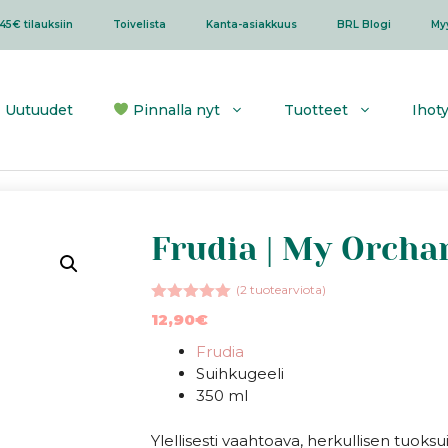
45€ tilauksiin
Toivelista
Kanta-asiakkuus
BRL Blogi
My
Uutuudet
Pinnalla nyt
Tuotteet
Ihot
Frudia | My Orcha
(
2
tuotearviota)
5.00
5:stä
12,90
€
Frudia
Suihkugeeli
350 ml
Ylellisesti vaahtoava, herkullisen tuoks