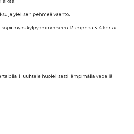
i aikaa.
ksu ja ylellisen pehmeä vaahto.
i sopii myös kylpyammeeseen. Pumppaa 3-4 kertaa
rtalolla. Huuhtele huolellisesti lämpimällä vedellä.