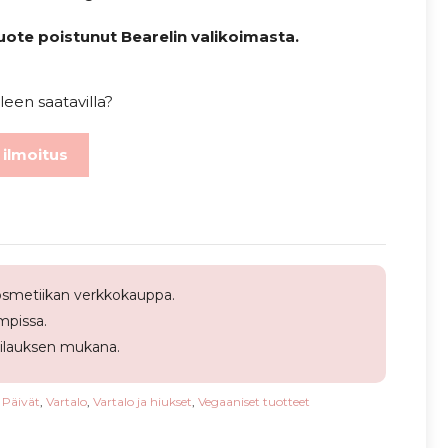
uote poistunut Bearelin valikoimasta.
leen saatavilla?
 ilmoitus
smetiikan verkkokauppa.
pissa.
tilauksen mukana.
 Päivät
,
Vartalo
,
Vartalo ja hiukset
,
Vegaaniset tuotteet