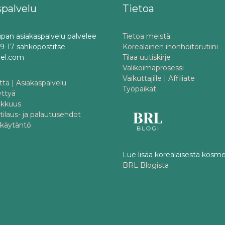
spalvelu
Tietoa
pan asiakaspalvelu palvelee
Tietoa meistä
o 9-17 sähköpostitse
Korealainen ihonhoitorutiini
rel.com
Tilaa uutiskirje
Valikoimaprosessi
Vaikuttajille | Affiliate
tä | Asiakaspalvelu
Työpaikat
yttyä
akkuus
 tilaus- ja palautusehdot
akäytäntö
Lue lisää korealaisesta kosme
BRL Blogista