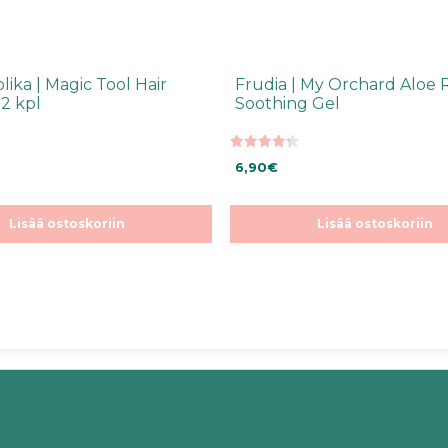
lika | Magic Tool Hair
Frudia | My Orchard Aloe 
 2 kpl
Soothing Gel
4.29
6,90
€
5:stä
Lisää ostoskoriin
Lisää ostoskoriin