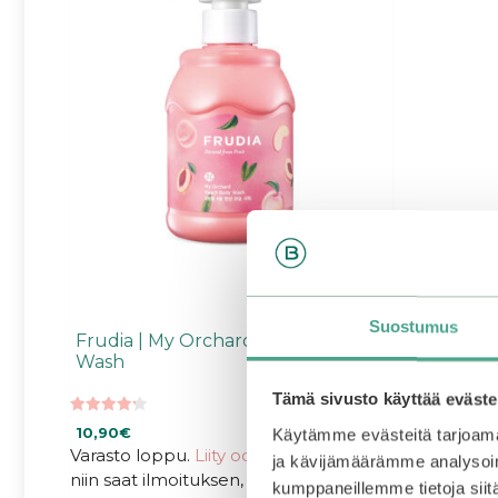
Suostumus
Frudia | My Orchard Peach Body
Wash
Tämä sivusto käyttää eväste
4.25
10,90
€
Käytämme evästeitä tarjoama
5:stä
Varasto loppu.
Liity odotuslistalle tästä
,
ja kävijämäärämme analysoim
niin saat ilmoituksen, kun tuote on
kumppaneillemme tietoja siitä