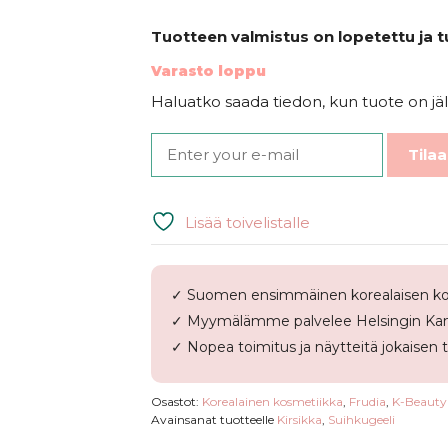
Tuotteen valmistus on lopetettu ja t
Varasto loppu
Haluatko saada tiedon, kun tuote on jäl
Tilaa
Lisää toivelistalle
✓ Suomen ensimmäinen korealaisen ko
✓ Myymälämme palvelee Helsingin Kam
✓ Nopea toimitus ja näytteitä jokaisen 
Osastot:
Korealainen kosmetiikka
,
Frudia
,
K-Beauty
Avainsanat tuotteelle
Kirsikka
,
Suihkugeeli