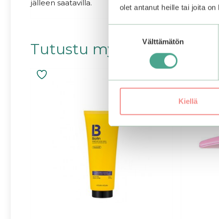
jälleen saatavilla.
olet antanut heille tai joita o
Suostumuksen
Välttämätön
valinta
Tutustu myös
Kiellä