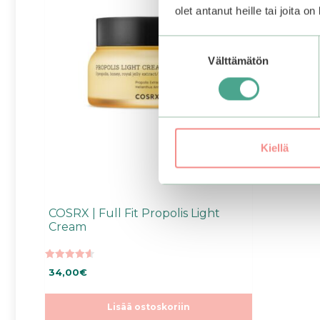
olet antanut heille tai joita o
Suostumuksen
Välttämätön
valinta
Kiellä
COSRX | Full Fit Propolis Light
Cream
4.60
34,00
€
5:stä
Lisää ostoskoriin