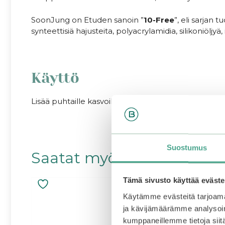
SoonJung on Etuden sanoin ”
10-Free
”, eli sarjan 
synteettisiä hajusteita, polyacrylamidia, silikoniöljy
Käyttö
Lisää puhtaille kasvoille ihonhoitorutiinin viimeisen
Suostumus
Saatat myös pitää...
Tämä sivusto käyttää eväste
Käytämme evästeitä tarjoama
ja kävijämäärämme analysoim
kumppaneillemme tietoja siitä