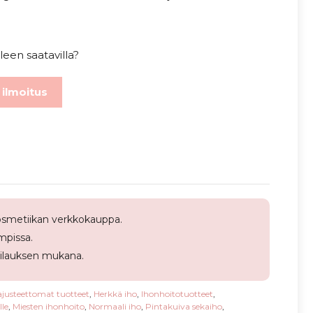
leen saatavilla?
 ilmoitus
smetiikan verkkokauppa.
pissa.
tilauksen mukana.
justeettomat tuotteet
,
Herkkä iho
,
Ihonhoitotuotteet
,
le
,
Miesten ihonhoito
,
Normaali iho
,
Pintakuiva sekaiho
,