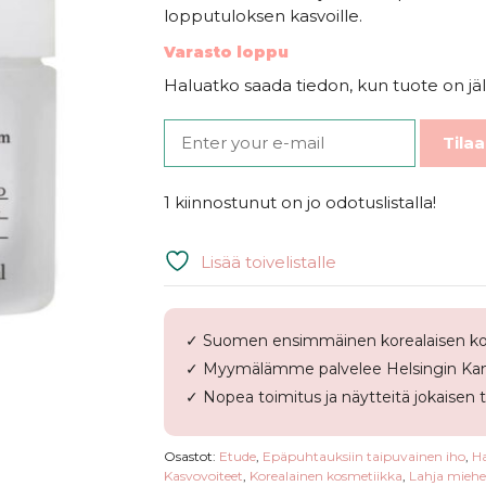
lopputuloksen kasvoille.
Varasto loppu
Haluatko saada tiedon, kun tuote on jäl
Tilaa
1 kiinnostunut on jo odotuslistalla!
Lisää toivelistalle
✓ Suomen ensimmäinen korealaisen ko
✓ Myymälämme palvelee Helsingin Kam
✓ Nopea toimitus ja näytteitä jokaisen 
Osastot:
Etude
,
Epäpuhtauksiin taipuvainen iho
,
Ha
Kasvovoiteet
,
Korealainen kosmetiikka
,
Lahja miehel