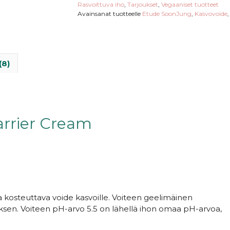
Rasvoittuva iho
,
Tarjoukset
,
Vegaaniset tuotteet
Avainsanat tuotteelle
Etude SoonJung
,
Kasvovoide
(8)
rrier Cream
a kosteuttava voide kasvoille. Voiteen geelimäinen
ksen. Voiteen pH-arvo 5.5 on lähellä ihon omaa pH-arvoa,