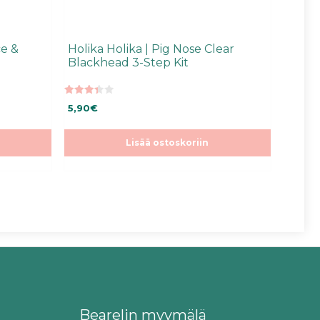
ce &
Holika Holika | Pig Nose Clear
Blackhead 3-Step Kit
3.45
5,90
€
5:stä
Lisää ostoskoriin
Bearelin myymälä