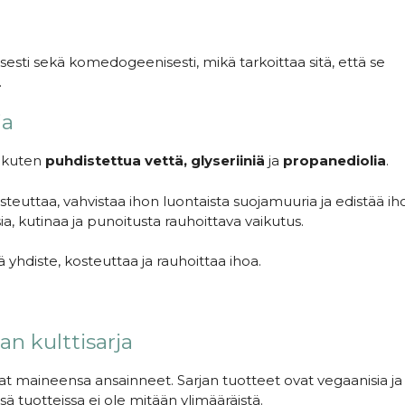
esti sekä komedogeenisesti, mikä tarkoittaa sitä, että se
.
ia
, kuten
puhdistettua vettä, glyseriiniä
ja
propanediolia
.
osteuttaa, vahvistaa ihon luontaista suojamuuria ja edistää 
a, kutinaa ja punoitusta rauhoittava vaikutus.
hdiste, kosteuttaa ja rauhoittaa ihoa.
n kulttisarja
t maineensa ansainneet. Sarjan tuotteet ovat vegaanisia ja h
ssä tuotteissa ei ole mitään ylimääräistä.