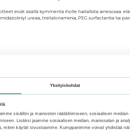
tuotteet eivät sisällä kymmentä iholle haitallista ainesosaa: eläi
ä, imidazoliniyl ureaa, trietalonamiinia, PEG surfactantia tai p
ä vaiheena.
Yksityiskohdat
itä
mme sisällön ja mainosten räätälöimiseen, sosiaalisen median
iseen. Lisäksi jaamme sosiaalisen median, mainosalan ja analy
, miten käytät sivustoamme. Kumppanimme voivat yhdistää näitä t