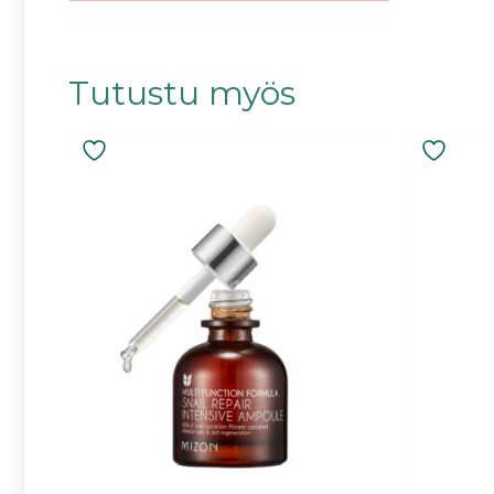
Tutustu myös
Tällä
tuotteella
on
useampi
muunnelm
Voit
tehdä
valinnat
tuotteen
sivulla.