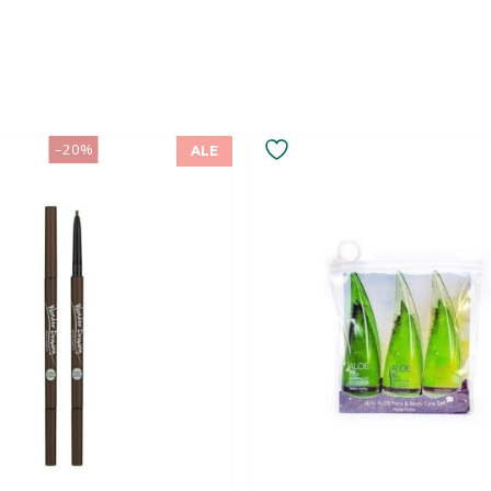
–20%
ALE
a.