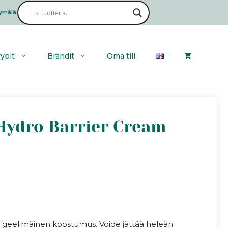
ymälä
Haku
yypit
Brändit
Oma tili
Hydro Barrier Cream
a, geelimäinen koostumus. Voide jättää heleän