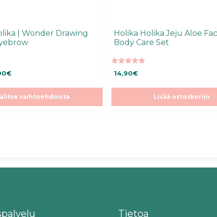
olika | Wonder Drawing
Holika Holika Jeju Aloe Fa
Eyebrow
Body Care Set
5.00
Hintaluokka:
90
€
14,90
€
5:stä
7,12€
-
alitse vaihtoehdoista
Lisää ostoskoriin
8,90€
spalvelu
Tietoa