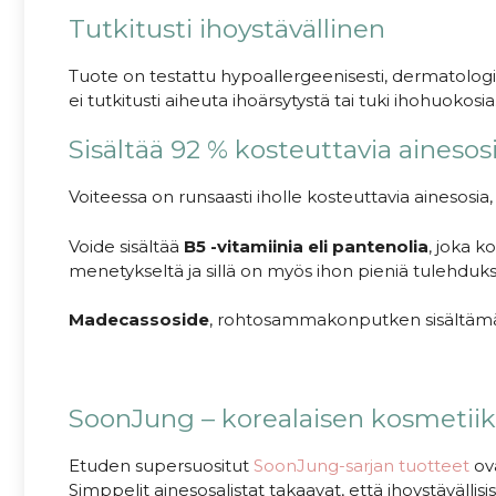
Tutkitusti ihoystävällinen
Tuote on testattu hypoallergeenisesti, dermatologis
ei tutkitusti aiheuta ihoärsytystä tai tuki ihohuokosia
Sisältää 92 % kosteuttavia ainesos
Voiteessa on runsaasti iholle kosteuttavia ainesosia
Voide sisältää
B5 -vitamiinia eli pantenolia
, joka k
menetykseltä ja sillä on myös ihon pieniä tulehduksi
M
adecassoside
, rohtosammakonputken sisältämä y
SoonJung – korealaisen kosmetiika
Etuden supersuositut
SoonJung-sarjan tuotteet
ova
Simppelit ainesosalistat takaavat, että ihoystävällisi