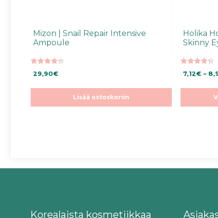
Mizon | Snail Repair Intensive
Holika H
Ampoule
Skinny 
4.35
4.38
29,90
€
7,12
€
–
8,
5:stä
5:stä
Lisää ostoskoriin
V
Korealaista kosmetiikkaa
Asiaka