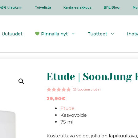
45€ tilauksiin
Toivelista
Kanta-asiakkuus
BRL Blogi
My
Uutuudet
Pinnalla nyt
Tuotteet
Ihot
Etude | SoonJung 
(
8
tuotearviota)
4.75
5:stä
29,90
€
Etude
Kasvovoide
75 ml
Kosteuttava voide, jolla on läpikuultav