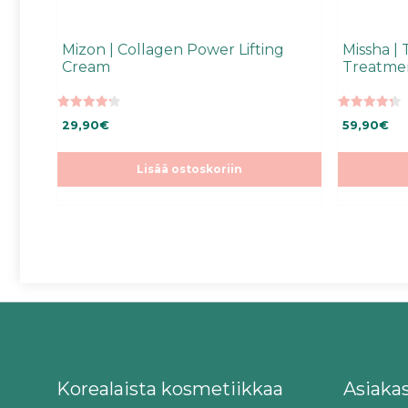
Mizon | Collagen Power Lifting
Missha | 
Cream
Treatmen
4.25
4.33
29,90
€
59,90
€
5:stä
5:stä
Lisää ostoskoriin
Korealaista kosmetiikkaa
Asiaka