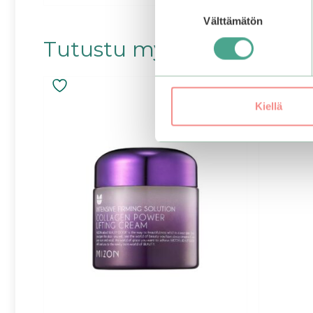
Suostumuksen
Välttämätön
valinta
Tutustu myös
Kiellä