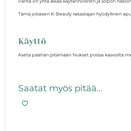
Panta on yhtä aikaa käytännöllinen ja söpön näköi
Tämä jokaisen K-Beauty rakastajan hyödyllinen apuv
Käyttö
Aseta päähän pitämään hiukset poissa kasvoilta me
Saatat myös pitää...