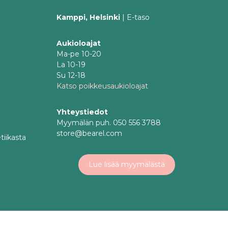
Kamppi, Helsinki
| E-taso
Aukioloajat
Ma-pe 10-20
La 10-19
Su 12-18
Katso poikkeusaukioloajat
Yhteystiedot
Myymälän puh. 050 556 3788
store@bearel.com
tiikasta
Lue lisää myymälästä