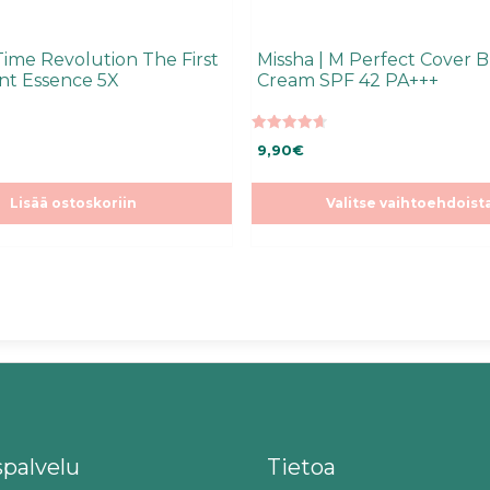
Time Revolution The First
Missha | M Perfect Cover 
t Essence 5X
Cream SPF 42 PA+++
4.66
9,90
€
5:stä
Lisää ostoskoriin
Valitse vaihtoehdoist
spalvelu
Tietoa