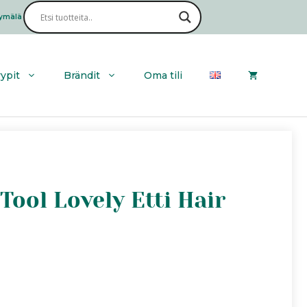
ymälä
Haku
yypit
Brändit
Oma tili
Tool Lovely Etti Hair