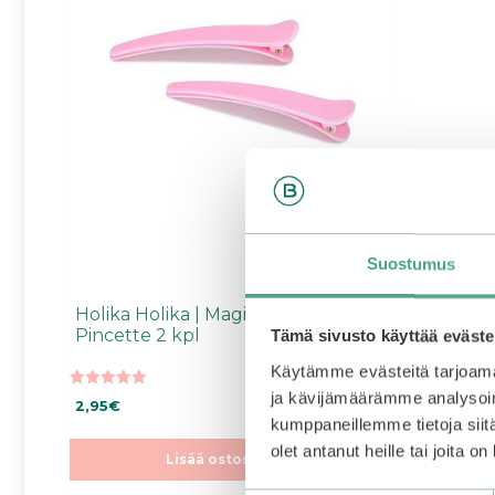
Suostumus
Holika Holika | Magic Tool Hair
Pincette 2 kpl
Tämä sivusto käyttää eväste
Käytämme evästeitä tarjoama
ja kävijämäärämme analysoim
5.00
2,95
€
5:stä
kumppaneillemme tietoja siitä
olet antanut heille tai joita o
Lisää ostoskoriin