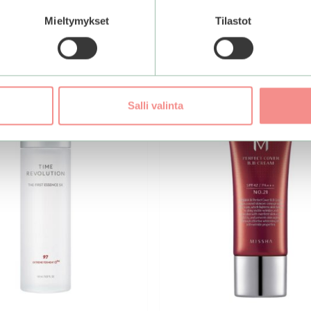
Mieltymykset
Tilastot
Tällä
tuotteella
Salli valinta
on
useampi
muunnelma.
Voit
tehdä
valinnat
tuotteen
sivulla.