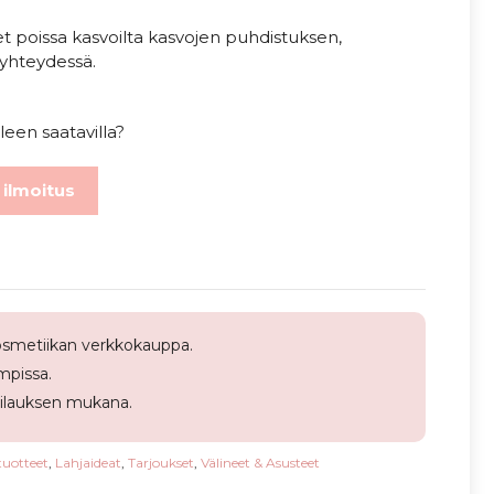
t poissa kasvoilta kasvojen puhdistuksen,
yhteydessä.
leen saatavilla?
 ilmoitus
smetiikan verkkokauppa.
pissa.
tilauksen mukana.
tuotteet
,
Lahjaideat
,
Tarjoukset
,
Välineet & Asusteet