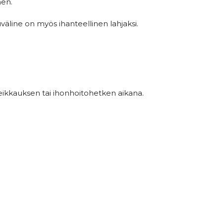
nen.
äline on myös ihanteellinen lahjaksi.
ikkauksen tai ihonhoitohetken aikana.