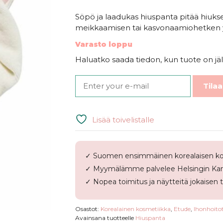
Söpö ja laadukas hiuspanta pitää hiukse
meikkaamisen tai kasvonaamiohetken 
Varasto loppu
Haluatko saada tiedon, kun tuote on jäl
Tilaa
Lisää toivelistalle
✓ Suomen ensimmäinen korealaisen ko
✓ Myymälämme palvelee Helsingin Kam
✓ Nopea toimitus ja näytteitä jokaisen 
Osastot:
Korealainen kosmetiikka
,
Etude
,
Ihonhoito
Avainsana tuotteelle
Hiuspanta