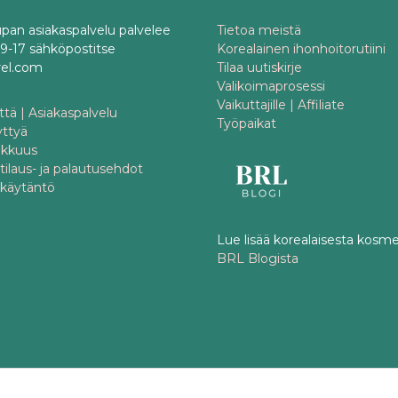
pan asiakaspalvelu palvelee
Tietoa meistä
o 9-17 sähköpostitse
Korealainen ihonhoitorutiini
rel.com
Tilaa uutiskirje
Valikoimaprosessi
Vaikuttajille | Affiliate
tä | Asiakaspalvelu
Työpaikat
yttyä
akkuus
 tilaus- ja palautusehdot
akäytäntö
Lue lisää korealaisesta kosme
BRL Blogista