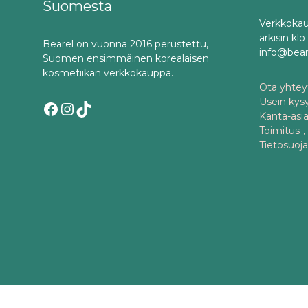
Suomesta
Verkkokau
arkisin kl
Bearel on vuonna 2016 perustettu,
info@bea
Suomen ensimmäinen korealaisen
kosmetiikan verkkokauppa.
Ota yhteyt
Usein kys
Facebook
Instagram
TikTok
Kanta-asi
Toimitus-,
Tietosuoj