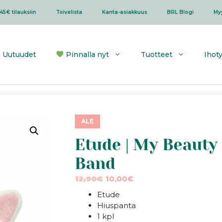
45€ tilauksiin
Toivelista
Kanta-asiakkuus
BRL Blogi
My
Uutuudet
Pinnalla nyt
Tuotteet
Ihot
ALE
Etude | My Beauty 
Band
Alkuperäinen
Nykyinen
12,90
€
10,00
€
hinta
hinta
Etude
oli:
on:
Hiuspanta
12,90€.
10,00€.
1 kpl