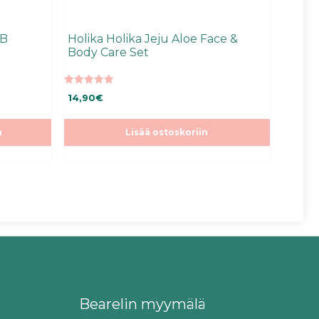
BB
Holika Holika Jeju Aloe Face &
Body Care Set
5.00
14,90
€
5:stä
a
Lisää ostoskoriin
Bearelin myymälä