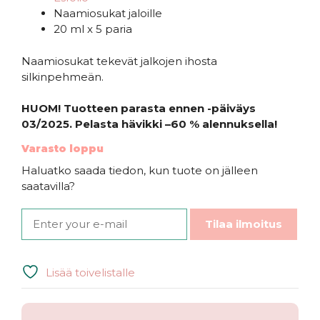
oli:
on:
Naamiosukat jaloille
13,90€.
6,95€.
20 ml x 5 paria
Naamiosukat tekevät jalkojen ihosta
silkinpehmeän.
HUOM! Tuotteen parasta ennen -päiväys
03/2025. Pelasta hävikki –60 % alennuksella!
Varasto loppu
Haluatko saada tiedon, kun tuote on jälleen
saatavilla?
Tilaa ilmoitus
Lisää toivelistalle