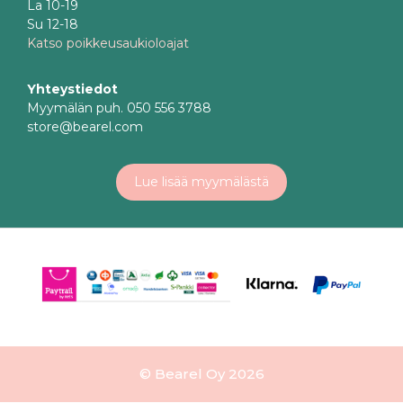
La 10-19
Su 12-18
Katso poikkeusaukioloajat
Yhteystiedot
Myymälän puh. 050 556 3788
store@bearel.com
Lue lisää myymälästä
© Bearel Oy 2026