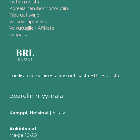
Tietoa meistä
Korealainen ihonhoitorutiini
Tilaa uutiskirje
Valikoimaprosessi
Vaikuttajille | Affiliate
Työpaikat
Lue lisää korealaisesta kosmetiikasta
BRL Blogista
Bearelin myymälä
Kamppi, Helsinki
| E-taso
Aukioloajat
Ma-pe 10-20