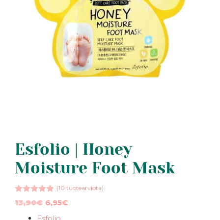
Esfolio | Honey
Moisture Foot Mask
(
10
tuotearviota)
4.90
5:stä
Alkuperäinen
Nykyinen
13,90
€
6,95
€
hinta
hinta
Esfolio