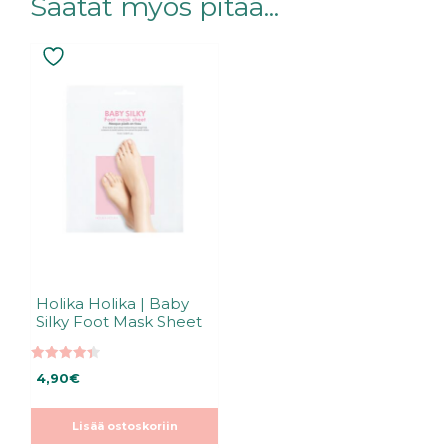
Saatat myös pitää...
Holika Holika | Baby
Silky Foot Mask Sheet
4.40
4,90
€
5:stä
Lisää ostoskoriin