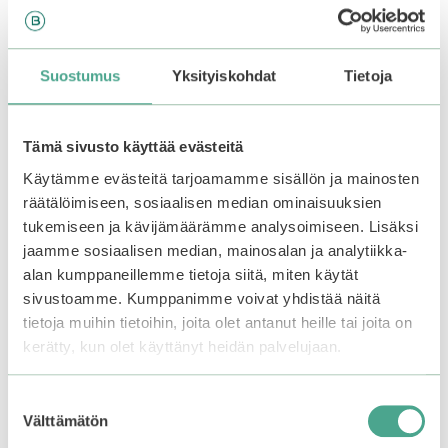
4,90
€
3,90
€
5:stä
5:stä
Varasto loppu.
Liity
Varasto loppu.
Liity
odotuslistalle tästä
, niin
odotuslistalle tästä
, niin
saat ilmoituksen, kun
saat ilmoituksen, kun
Suostumus
Yksityiskohdat
Tietoja
tuote on jälleen
tuote on jälleen
saatavilla.
saatavilla.
Tämä sivusto käyttää evästeitä
Käytämme evästeitä tarjoamamme sisällön ja mainosten
räätälöimiseen, sosiaalisen median ominaisuuksien
tukemiseen ja kävijämäärämme analysoimiseen. Lisäksi
jaamme sosiaalisen median, mainosalan ja analytiikka-
alan kumppaneillemme tietoja siitä, miten käytät
sivustoamme. Kumppanimme voivat yhdistää näitä
tietoja muihin tietoihin, joita olet antanut heille tai joita on
kerätty, kun olet käyttänyt heidän palvelujaan.
Suostumuksen
Välttämätön
valinta
Frudia | My Orchard
Frudia | My Orchard