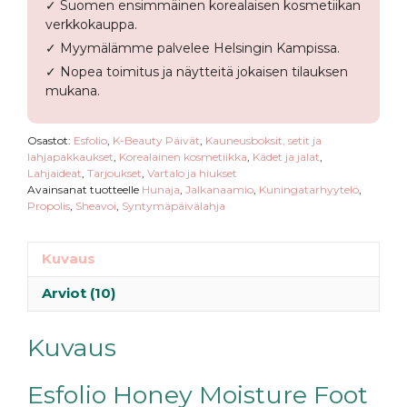
✓ Suomen ensimmäinen korealaisen kosmetiikan
verkkokauppa.
✓ Myymälämme palvelee Helsingin Kampissa.
✓ Nopea toimitus ja näytteitä jokaisen tilauksen
mukana.
Osastot:
Esfolio
,
K-Beauty Päivät
,
Kauneusboksit, setit ja
lahjapakkaukset
,
Korealainen kosmetiikka
,
Kädet ja jalat
,
Lahjaideat
,
Tarjoukset
,
Vartalo ja hiukset
Avainsanat tuotteelle
Hunaja
,
Jalkanaamio
,
Kuningatarhyytelö
,
Propolis
,
Sheavoi
,
Syntymäpäivälahja
Kuvaus
Arviot (10)
Kuvaus
Esfolio Honey Moisture Foot