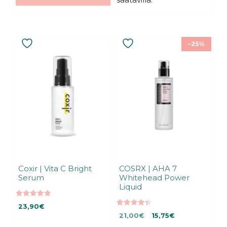
–25%
Coxir | Vita C Bright
COSRX | AHA 7
Serum
Whitehead Power
Liquid
5.00
23,90
€
5:stä
4.40
Alkuperäinen
Nykyinen
21,00
€
15,75
€
5:stä
hinta
hinta