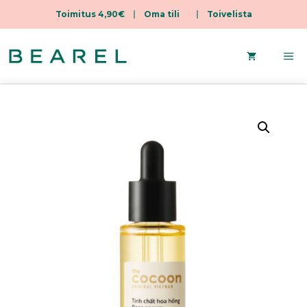
Toimitus 4,90€
|
Oma tili
|
Toivelista
Siirry
sisältöön
Va