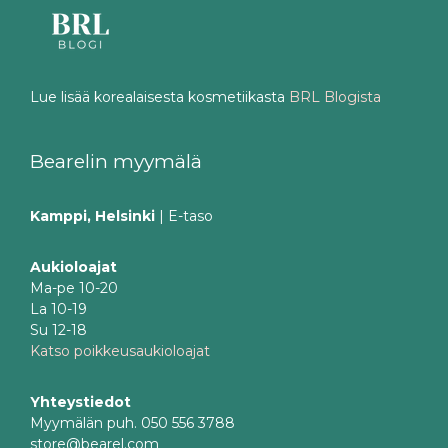
Lue lisää korealaisesta kosmetiikasta
BRL Blogista
Bearelin myymälä
Kamppi, Helsinki
| E-taso
Aukioloajat
Ma-pe 10-20
La 10-19
Su 12-18
Katso poikkeusaukioloajat
Yhteystiedot
Myymälän puh. 050 556 3788
store@bearel.com