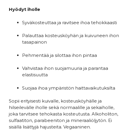
Hyödyt iholle
Syväkosteuttaa ja ravitsee ihoa tehokkaasti
Palauttaa kosteusköyhän ja kuivuneen ihon
tasapainon
Pehmentää ja silottaa ihon pintaa
Vahvistaa ihon suojamuuria ja parantaa
elastisuutta
Suojaa ihoa ympäristön haittavaikutuksilta
Sopii erityisesti kuivalle, kosteusköyhälle ja
hilseilevälle iholle sekä normaalille ja sekaiholle,
joka tarvitsee tehokasta kosteutusta. Alkoholiton,
sulfaatiton, parabeeniton ja mineraaliöljytön. Ei
sisällä lisättyjä hajusteita. Vegaaninen.