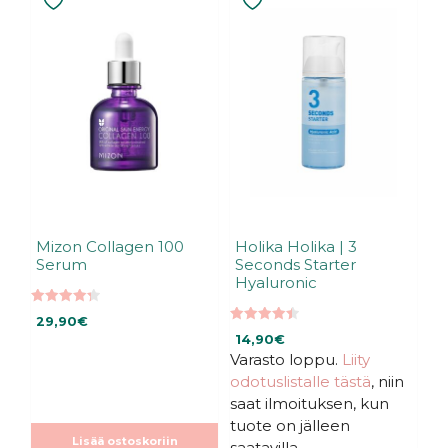
Mizon Collagen 100
Holika Holika | 3
Serum
Seconds Starter
Hyaluronic
4.33
29,90
€
5:stä
4.47
14,90
€
5:stä
Varasto loppu.
Liity
odotuslistalle tästä
, niin
saat ilmoituksen, kun
tuote on jälleen
Lisää ostoskoriin
saatavilla.