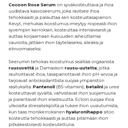
Cocoon Rose Serum
on syväkosteuttava ja ihoa
uudistava kasvoseerumi, joka ravitsee ihoa
tehokkaasti ja palauttaa sen kosteustasapainon.
Kevyt, mehukas koostumus imeytyy nopeasti ihon
syvempiin kerroksiin, kosteuttaa intensiivisesti ja
auttaa korjaamaan kuivuuden aiheuttamia
vaurioita, jättäen ihon täyteläiseksi, sileäksi ja
elinvoimaiseksi.
Seerumin tehokas koostumus sisältää orgaanista
ruusuvettä
ja Damaskon
ruusu-uutetta
, jotka
rauhoittavat ihoa, tasapainottavat ihon pH-arvoa ja
tarjoavat antioksidanttista suojaa ympäristön
rasituksilta.
Pantenoli
(B5-vitamiini),
betaiini
ja urea
kosteuttavat syvältä, vahvistavat ihon suojamuuria
ja parantavat ihon elastisuutta. Ectoin suojaa ihoa
ulkoisilta stressitekijöiltä ja tukee ihon uusiutumista,
kun taas monikerroksinen
hyaluronihappo
sitoo
kosteutta tehokkaasti ja auttaa pitämään ihon
pitkäkestoisesti kosteutettuna.