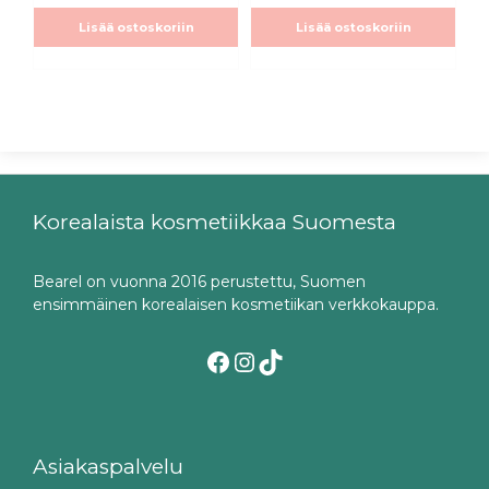
oli:
on:
Lisää ostoskoriin
Lisää ostoskoriin
21,00€.
21,00€.
Korealaista kosmetiikkaa Suomesta
Bearel on vuonna 2016 perustettu, Suomen
ensimmäinen korealaisen kosmetiikan verkkokauppa.
Facebook
Instagram
TikTok
Asiakaspalvelu