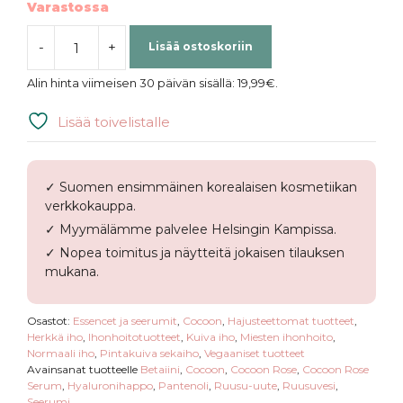
Varastossa
-
+
Lisää ostoskoriin
Cocoon
|
Alin hinta viimeisen 30 päivän sisällä:
19,99
€
.
Rose
Serum
Lisää toivelistalle
määrä
✓ Suomen ensimmäinen korealaisen kosmetiikan
verkkokauppa.
✓ Myymälämme palvelee Helsingin Kampissa.
✓ Nopea toimitus ja näytteitä jokaisen tilauksen
mukana.
Osastot:
Essencet ja seerumit
,
Cocoon
,
Hajusteettomat tuotteet
,
Herkkä iho
,
Ihonhoitotuotteet
,
Kuiva iho
,
Miesten ihonhoito
,
Normaali iho
,
Pintakuiva sekaiho
,
Vegaaniset tuotteet
Avainsanat tuotteelle
Betaiini
,
Cocoon
,
Cocoon Rose
,
Cocoon Rose
Serum
,
Hyaluronihappo
,
Pantenoli
,
Ruusu-uute
,
Ruusuvesi
,
Seerumi