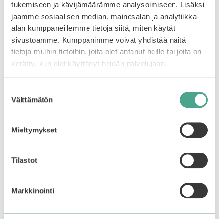
tukemiseen ja kävijämäärämme analysoimiseen. Lisäksi
jaamme sosiaalisen median, mainosalan ja analytiikka-
iUNIK | Beta Glucan
Anua | 7 Rice Ceramide
alan kumppaneillemme tietoja siitä, miten käytät
Power Moisture Serum
Hydrating Barrier
sivustoamme. Kumppanimme voivat yhdistää näitä
Serum
tietoja muihin tietoihin, joita olet antanut heille tai joita on
0
kerätty, kun olet käyttänyt heidän palvelujaan.
20,99
€
5
5.00
:
26,99
€
5:stä
s
t
Suostumuksen
ä
Lisää ostoskoriin
Lisää ostoskoriin
Välttämätön
valinta
Mieltymykset
Tällä
Tällä
tuotteella
tuotteella
Tilastot
on
on
useampi
useampi
muunnelma.
muunnelma.
Markkinointi
Voit
Voit
tehdä
tehdä
valinnat
valinnat