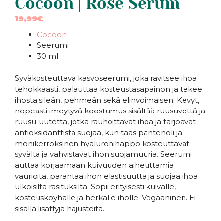
Cocoon | Rose Serum
19,99
€
Cocoon
Seerumi
30 ml
Syväkosteuttava kasvoseerumi, joka ravitsee ihoa
tehokkaasti, palauttaa kosteustasapainon ja tekee
ihosta sileän, pehmeän sekä elinvoimaisen. Kevyt,
nopeasti imeytyvä koostumus sisältää ruusuvettä ja
ruusu-uutetta, jotka rauhoittavat ihoa ja tarjoavat
antioksidanttista suojaa, kun taas pantenoli ja
monikerroksinen hyaluronihappo kosteuttavat
syvältä ja vahvistavat ihon suojamuuria. Seerumi
auttaa korjaamaan kuivuuden aiheuttamia
vaurioita, parantaa ihon elastisuutta ja suojaa ihoa
ulkoisilta rasituksilta. Sopii erityisesti kuivalle,
kosteusköyhälle ja herkälle iholle. Vegaaninen. Ei
sisällä lisättyjä hajusteita.