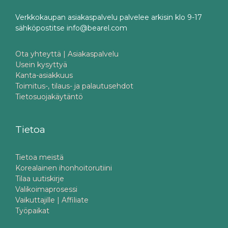
Verkkokaupan asiakaspalvelu palvelee arkisin klo 9-17
sähköpostitse info@bearel.com
Ota yhteyttä | Asiakaspalvelu
Usein kysyttyä
Kanta-asiakkuus
Toimitus-, tilaus- ja palautusehdot
Tietosuojakäytäntö
Tietoa
Tietoa meistä
Korealainen ihonhoitorutiini
Tilaa uutiskirje
Valikoimaprosessi
Vaikuttajille | Affiliate
Työpaikat