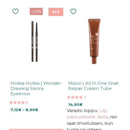
Tällä
–20%
ALE
tuotteella
on
useampi
muunnelma.
Voit
tehdä
valinnat
tuotteen
sivulla.
Holika Holika | Wonder
Mizon | All In One Snail
Drawing Skinny
Repair Cream Tube
Eyebrow
3.79
14,90
€
5:stä
4.38
Hintaluokka:
7,12
€
–
8,90
€
Varasto loppu.
Liity
5:stä
7,12€
odotuslistalle tästä
, niin
-
saat ilmoituksen, kun
8,90€
tuote on jälleen