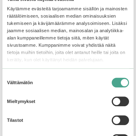
Käytämme evästeitä tarjoamamme sisällön ja mainosten
räätälöimiseen, sosiaalisen median ominaisuuksien
tukemiseen ja kävijämäärämme analysoimiseen. Lisäksi
Mizon | Snail Repairing
Mizon | Pore Fresh
jaamme sosiaalisen median, mainosalan ja analytiikka-
Foam Cleanser
Mild Acid Gel Cleanser
alan kumppaneillemme tietoja siitä, miten käytät
sivustoamme. Kumppanimme voivat yhdistää näitä
4.67
4.50
12,90
€
19,90
€
tietoja muihin tietoihin, joita olet antanut heille tai joita on
5:stä
5:stä
Varasto loppu.
Liity
kerätty, kun olet käyttänyt heidän palvelujaan.
odotuslistalle tästä
, niin
saat ilmoituksen, kun
Suostumuksen
tuote on jälleen
Välttämätön
Lisää ostoskoriin
valinta
saatavilla.
Mieltymykset
Tutustu myös
Tilastot