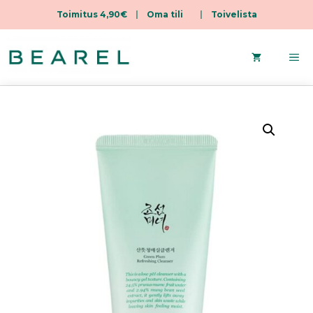
Toimitus 4,90€
|
Oma tili
|
Toivelista
Siirry
sisältöön
Va