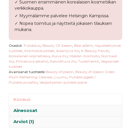
✓ Suomen ensimmäinen korealaisen kosmetiikan
Cleanser
verkkokauppa.
määrä
✓ Myymälämme palvelee Helsingin Kampissa.
✓ Nopea toimitus ja näytteitä jokaisen tilauksen
mukana.
Osastot:
Puhdistus
,
Beauty Of Joseon
,
Best sellerit
,
Hajusteettomat
tuotteet
,
Ihonhoitotuotteet
,
Ikääntyvä iho
,
K-Beauty Päivät
,
Korealainen kosmetiikka
,
Kuiva iho
,
Miesten ihonhoito
,
Normaali
iho
,
Pintakuiva sekaiho
,
Rasvoittuva iho
,
Tuotemerkit
,
Vegaaniset
tuotteet
Avainsanat tuotteelle
Beauty of joseon
,
Beauty of Joseon Green
Plum Refreshing Cleanser
,
Luumu
,
Puhdistusgeeli /
Puhdistusvaahto
,
Vesipohjainen puhdistusaine
Kuvaus
Ainesosat
Arviot (1)