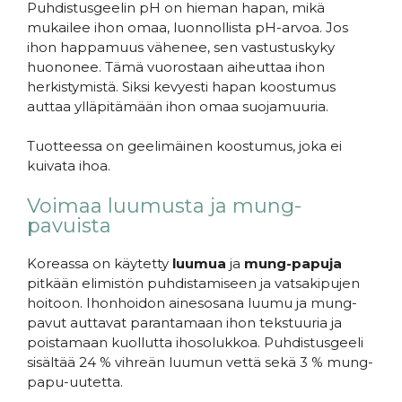
Puhdistusgeelin pH on hieman hapan, mikä
mukailee ihon omaa, luonnollista pH-arvoa. Jos
ihon happamuus vähenee, sen vastustuskyky
huononee. Tämä vuorostaan aiheuttaa ihon
herkistymistä. Siksi kevyesti hapan koostumus
auttaa ylläpitämään ihon omaa suojamuuria.
Tuotteessa on geelimäinen koostumus, joka ei
kuivata ihoa.
Voimaa luumusta ja mung-
pavuista
Koreassa on käytetty
luumua
ja
mung-papuja
pitkään elimistön puhdistamiseen ja vatsakipujen
hoitoon. Ihonhoidon ainesosana luumu ja mung-
pavut auttavat parantamaan ihon tekstuuria ja
poistamaan kuollutta ihosolukkoa. Puhdistusgeeli
sisältää 24 % vihreän luumun vettä sekä 3 % mung-
papu-uutetta.