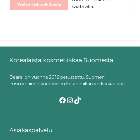
Valitse vaihtoehdoista
saatavilla.
Korealaista kosmetiikkaa Suomesta
Bearel on vuonna 2016 perustettu, Suomen
ensimmäinen korealaisen kosmetiikan verkkokauppa.
Facebook
Instagram
TikTok
Asiakaspalvelu