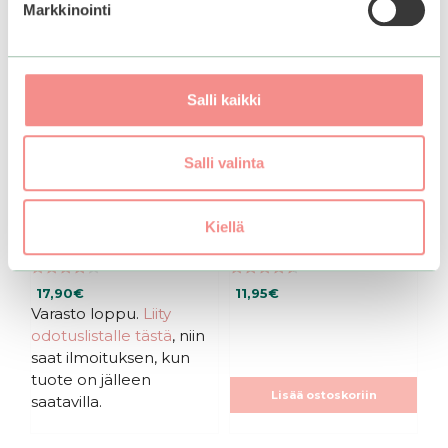
Markkinointi
Salli kaikki
Salli valinta
Mizon | Snail Recovery
Mizon | Snail Repair
Kiellä
Gel Cream
Eye Cream 15 ml
4.27
4.60
17,90
€
11,95
€
5:stä
5:stä
Varasto loppu.
Liity
odotuslistalle tästä
, niin
saat ilmoituksen, kun
tuote on jälleen
Lisää ostoskoriin
saatavilla.