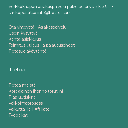
Verkkokaupan asiakaspalvelu palvelee arkisin klo 9-17
sähköpostitse info@bearel.com
Ota yhteyttä | Asiakaspalvelu
Usein kysyttyä
Kanta-asiakkuus
Toimitus-, tilaus- ja palautusehdot
Tietosuojakäytäntö
Tietoa
Tietoa meistä
Korealainen ihonhoitorutiini
Tilaa uutiskirje
Valikoimaprosessi
Vaikuttajille | Affiliate
Työpaikat