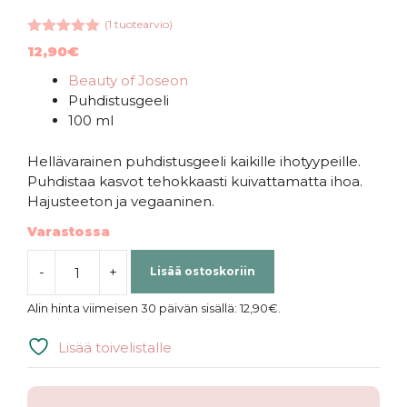
(
1
tuotearvio)
5.00
5:stä
12,90
€
Beauty of Joseon
Puhdistusgeeli
100 ml
Hellävarainen puhdistusgeeli kaikille ihotyypeille.
Puhdistaa kasvot tehokkaasti kuivattamatta ihoa.
Hajusteeton ja vegaaninen.
Varastossa
-
+
Lisää ostoskoriin
Beauty
Of
Alin hinta viimeisen 30 päivän sisällä:
12,90
€
.
Joseon
|
Lisää toivelistalle
Green
Plum
Refreshing