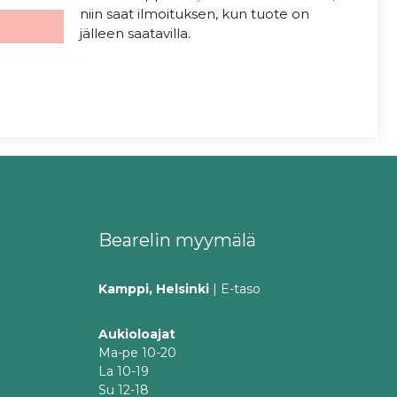
niin saat ilmoituksen, kun tuote on
jälleen saatavilla.
Bearelin myymälä
Kamppi, Helsinki
| E-taso
Aukioloajat
Ma-pe 10-20
La 10-19
Su 12-18