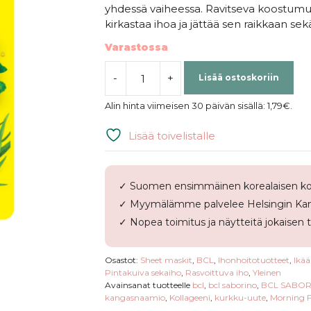
yhdessä vaiheessa. Ravitseva koostumu
kirkastaa ihoa ja jättää sen raikkaan se
Varastossa
-
+
Lisää ostoskoriin
BCL
|
Alin hinta viimeisen 30 päivän sisällä:
1,79
€
.
SABORINO
Morning
Lisää toivelistalle
Facial
Sheet
Mask
✓ Suomen ensimmäinen korealaisen ko
N
✓ Myymälämme palvelee Helsingin Kam
määrä
✓ Nopea toimitus ja näytteitä jokaisen 
Osastot:
Sheet maskit
,
BCL
,
Ihonhoitotuotteet
,
Ikää
Pintakuiva sekaiho
,
Rasvoittuva iho
,
Yleinen
Avainsanat tuotteelle
bcl
,
bcl saborino
,
BCL SABORI
kangasnaamio
,
Kollageeni
,
kurkku-uute
,
Morning F