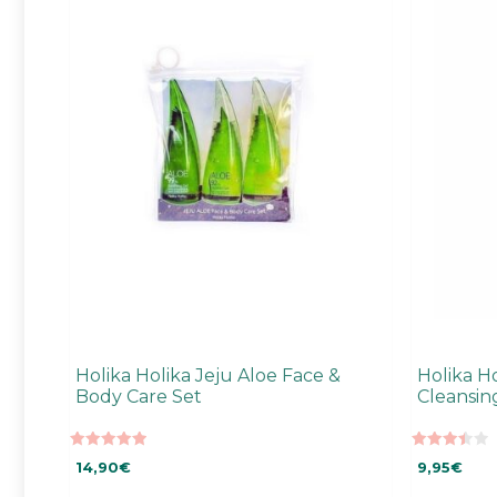
Holika Holika Jeju Aloe Face &
Holika Ho
Body Care Set
Cleansi
5.00
3.50
14,90
€
9,95
€
5:stä
5:stä