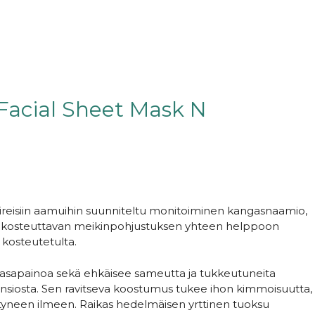
acial Sheet Mask N
ireisiin aamuihin suunniteltu monitoiminen kangasnaamio,
ja kosteuttavan meikinpohjustuksen yhteen helppoon
 kosteutetulta.
itasapainoa sekä ehkäisee sameutta ja tukkeutuneita
ansiosta. Sen ravitseva koostumus tukee ihon kimmoisuutta,
istyneen ilmeen. Raikas hedelmäisen yrttinen tuoksu