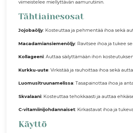
viimeistelee miellyttävän aamurutiinin.
Tähtiainesosat
Jojobaöljy
: Kosteuttaa ja pehmentää ihoa sekä aut
Macadamiansiemenöljy
: Ravitsee ihoa ja tukee s
Kollageeni
: Auttaa säilyttämään ihon kosteutuks
Kurkku-uute
: Virkistää ja rauhoittaa ihoa sekä 
Luomusitruunamelissa
: Tasapainottaa ihoa ja ant
Skvalaani
: Kosteuttaa tehokkaasti ja auttaa ehkäi
C-vitamiinijohdannaiset
: Kirkastavat ihoa ja tuk
Käyttö