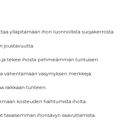
taa ylläpitämään ihon luonnollista suojakerrosta.
en joustavuutta.
en ja tekee ihosta pehmeämmän tuntuisen.
auttaa vähentämään väsymyksen merkkejä.
aa raikkaan tunteen.
semään kosteuden haihtumista iholta.
evat tasaisemman ihonsävyn saavuttamista.