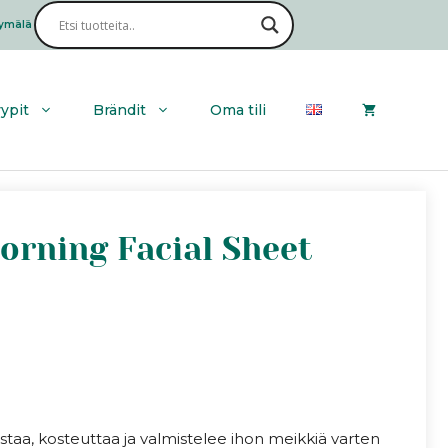
SABORINO
Morning
ymälä
Haku
Facial
Sheet
Mask
N
yypit
Brändit
Oma tili
määrä
rning Facial Sheet
aa, kosteuttaa ja valmistelee ihon meikkiä varten