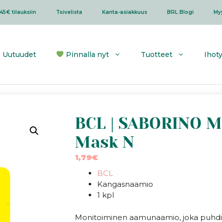
45€ tilauksiin
Toivelista
Kanta-asiakkuus
BRL Blogi
My
Uutuudet
Pinnalla nyt
Tuotteet
Ihot
BCL | SABORINO Mo
Mask N
1,79
€
BCL
Kangasnaamio
1 kpl
Monitoiminen aamunaamio, joka puhdist