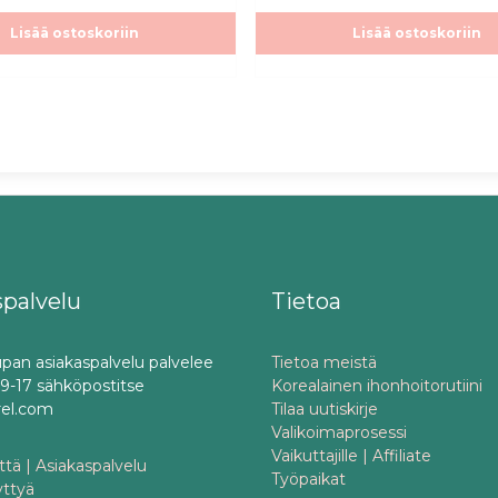
Lisää ostoskoriin
Lisää ostoskoriin
spalvelu
Tietoa
pan asiakaspalvelu palvelee
Tietoa meistä
o 9-17 sähköpostitse
Korealainen ihonhoitorutiini
rel.com
Tilaa uutiskirje
Valikoimaprosessi
Vaikuttajille | Affiliate
tä | Asiakaspalvelu
Työpaikat
yttyä