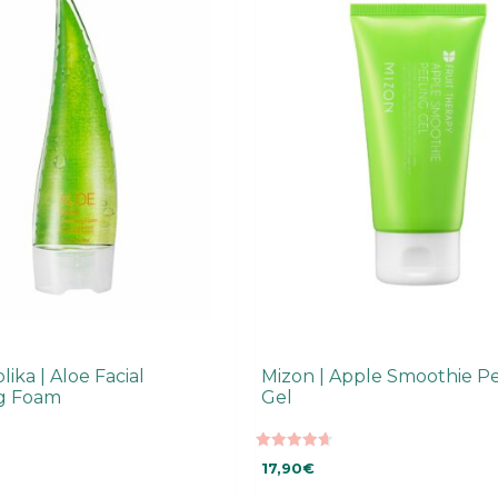
lika | Aloe Facial
Mizon | Apple Smoothie P
ng Foam
Gel
4.68
17,90
€
5:stä