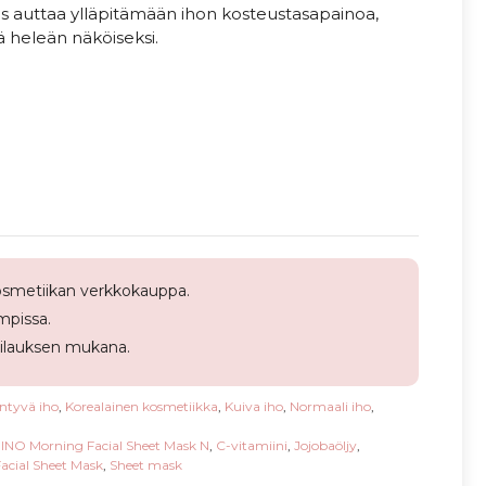
s auttaa ylläpitämään ihon kosteustasapainoa,
kä heleän näköiseksi.
smetiikan verkkokauppa.
pissa.
tilauksen mukana.
ntyvä iho
,
Korealainen kosmetiikka
,
Kuiva iho
,
Normaali iho
,
NO Morning Facial Sheet Mask N
,
C-vitamiini
,
Jojobaöljy
,
acial Sheet Mask
,
Sheet mask