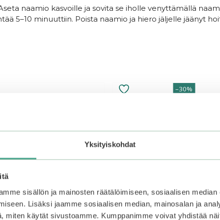
seta naamio kasvoille ja sovita se iholle venyttämällä naamio
ntää 5–10 minuuttiin. Poista naamio ja hiero jäljelle jäänyt ho
–30%
Yksityiskohdat
itä
mme sisällön ja mainosten räätälöimiseen, sosiaalisen median
iseen. Lisäksi jaamme sosiaalisen median, mainosalan ja analy
, miten käytät sivustoamme. Kumppanimme voivat yhdistää näitä t