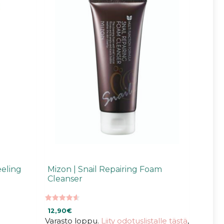
eeling
Mizon | Snail Repairing Foam
Cleanser
4.67
12,90
€
5:stä
Varasto loppu.
Liity odotuslistalle tästä
,