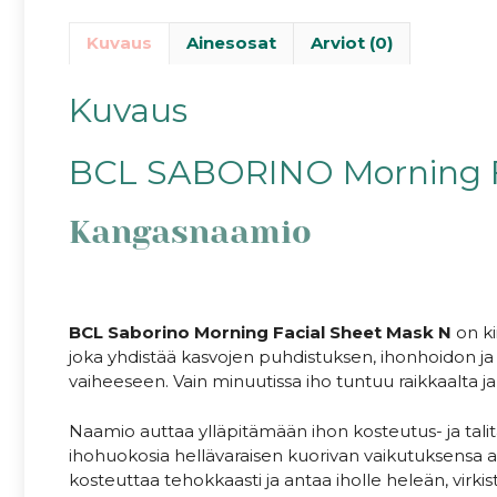
Kuvaus
Ainesosat
Arviot (0)
Kuvaus
BCL SABORINO Morning F
Kangasnaamio
BCL Saborino Morning Facial Sheet Mask N
on ki
joka yhdistää kasvojen puhdistuksen, ihonhoidon 
vaiheeseen. Vain minuutissa iho tuntuu raikkaalta ja
Naamio auttaa ylläpitämään ihon kosteutus- ja tal
ihohuokosia hellävaraisen kuorivan vaikutuksensa 
kosteuttaa tehokkaasti ja antaa iholle heleän, virk