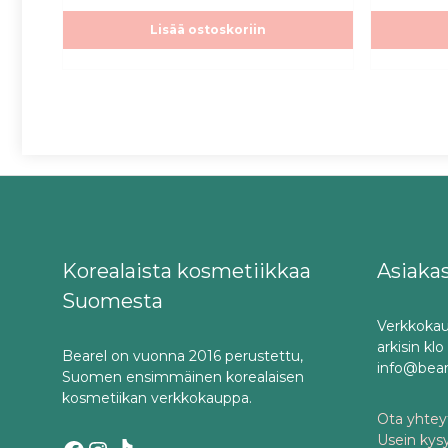
Lisää ostoskoriin
Korealaista kosmetiikkaa
Asiaka
Suomesta
Verkkokau
arkisin kl
Bearel on vuonna 2016 perustettu,
info@bea
Suomen ensimmäinen korealaisen
kosmetiikan verkkokauppa.
Ota yhteyt
Usein kys