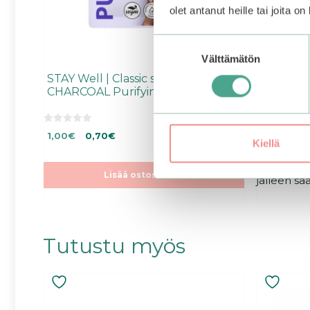
olet antanut heille tai joita o
Suostumuksen
Välttämätön
valinta
STAY Well | Classic sheet mask –
MISSHA |
CHARCOAL Purifying
Sheet Ma
0
0
Alkuperäinen
Nykyinen
1,00
€
0,70
€
2,99
€
5
5
Kiellä
:
:
hinta
hinta
Varasto l
s
s
oli:
on:
niin saat 
t
t
ä
ä
1,00€.
1,00€.
Lisää ostoskoriin
jälleen saa
Tutustu myös