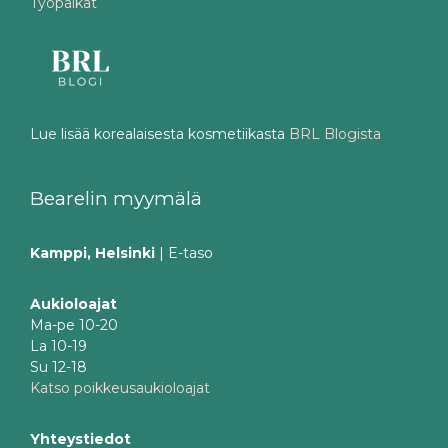
Työpaikat
Lue lisää korealaisesta kosmetiikasta
BRL Blogista
Bearelin myymälä
Kamppi, Helsinki
| E-taso
Aukioloajat
Ma-pe 10-20
La 10-19
Su 12-18
Katso poikkeusaukioloajat
Yhteystiedot