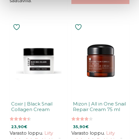
saatavilla.
Coxir | Black Snail
Mizon | All in One Snail
Collagen Cream
Repair Cream 75 ml
4.50
3.94
23,90
€
35,90
€
5:stä
5:stä
Varasto loppu.
Liity
Varasto loppu.
Liity