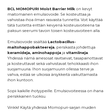
BCL MOMOPURI Moist Barrier Milk
on kevyt
maitomainen emulsiovoide. Se kosteuttaa ja
vahvistaa ihoa ilman rasvaista tunnetta. Voit käyttää
tätä tuotetta erittäin kevyenä kosteusvoiteena tai
paksun seerumi tavoin toisen kosteusvoiteen alla.
Emulsiovoide sisältää
Lactobacillus-
maitohappobakteereja
, persikasta johdettuja
keramideja,
aminohappoja
ja
vitamiineja
.
Yhdessä nämä ainesosat ravitsevat, tasapainottavat
ja kosteuttavat sekä vahvistavat tehokkaasti ihon
suojamuuria. Ihon suojamuurin ollessa terve ja
vahva, estää se ulkoisia ärsykkeitä vaikuttamasta
ihon kuntoon.
Sopii kaikille ihotyypeille. Emulsiovoiteessa on ihana
persikkainen tuoksu.
Vinkki! Käytä yhdessä Momopuri-sarjan muiden