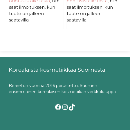
odotuslistalle tästä
, niin
odotuslistalle tästä
, niin
saat ilmoituksen, kun
saat ilmoituksen, kun
tuote on jälleen
tuote on jälleen
saatavilla.
saatavilla.
Korealaista kosmetiikkaa Suomesta
Bearel on vuonna 2016 perustettu, Suomen
ensimmäinen korealaisen kosmetiikan verkkokauppa.
Facebook
Instagram
TikTok