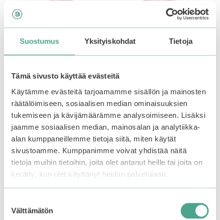
Suostumus
Yksityiskohdat
Tietoja
Anua | Peach 77%
Anua | Peach 70%
Niacin Conditioning
Niacin Serum
Tämä sivusto käyttää evästeitä
Milk
Käytämme evästeitä tarjoamamme sisällön ja mainosten
0
26,99
€
5
räätälöimiseen, sosiaalisen median ominaisuuksien
0
Alkuperäinen
Nykyinen
:
29,99
€
15,00
€
5
s
tukemiseen ja kävijämäärämme analysoimiseen. Lisäksi
:
Varasto loppu.
hinta
hinta
Liity
t
s
ä
oli:
on:
odotuslistalle tästä
, niin
jaamme sosiaalisen median, mainosalan ja analytiikka-
t
ä
29,99€.
29,99€.
saat ilmoituksen, kun
alan kumppaneillemme tietoja siitä, miten käytät
tuote on jälleen
sivustoamme. Kumppanimme voivat yhdistää näitä
Lisää ostoskoriin
saatavilla.
tietoja muihin tietoihin, joita olet antanut heille tai joita on
kerätty, kun olet käyttänyt heidän palvelujaan.
Suostumuksen
Tutustu myös
Välttämätön
valinta