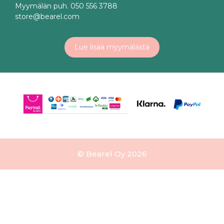
Myymälän puh. 050 556 3788
store@bearel.com
Lue lisää myymälästä
© Bearel Oy 2026