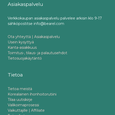
Asiakaspalvelu
Verkkokaupan asiakaspalvelu palvelee arkisin klo 9-17
sähköpostitse info@bearel.com
Ota yhteyttä | Asiakaspalvelu
Usein kysyttyä
Kanta-asiakkuus
Toimitus-, tilaus- ja palautusehdot
Tietosuojakäytäntö
Tietoa
Tietoa meistä
Korealainen ihonhoitorutiini
Tilaa uutiskirje
Valikoimaprosessi
Vaikuttajille | Affiliate