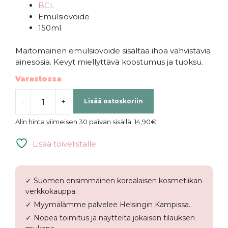
BCL
Emulsiovoide
150ml
Maitomainen emulsiovoide sisältää ihoa vahvistavia
ainesosia. Kevyt miellyttävä koostumus ja tuoksu.
Varastossa
-
+
Lisää ostoskoriin
BCL
|
Alin hinta viimeisen 30 päivän sisällä:
14,90
€
.
MOMO
PURI
Lisää toivelistalle
Moist
Barrier
Milk
✓ Suomen ensimmäinen korealaisen kosmetiikan
määrä
verkkokauppa.
✓ Myymälämme palvelee Helsingin Kampissa.
✓ Nopea toimitus ja näytteitä jokaisen tilauksen