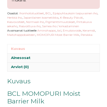
mukana.
Osastot:
Ihonhoitotuotteet
,
BCL
,
Epäpuhtauksiin taipuvainen iho
,
Herkkä iho
,
Japanilainen kosmetiikka
,
K-Beauty Päivät
,
Kasvovoiteet
,
Normaali iho
,
Pigmenttimuutokset
,
Pintakuiva
sekaiho
,
Rasvoittuva iho
,
Samea iho / kirkastaminen
Avainsanat tuotteelle
Aminohappo
,
bcl
,
Emulsiovoide
,
Keramidi
,
Maitohappobakteeri
,
MOMOPURI Moist Barrier Milk
,
Persikka
Kuvaus
Ainesosat
Arviot (0)
Kuvaus
BCL MOMOPURI Moist
Barrier Milk