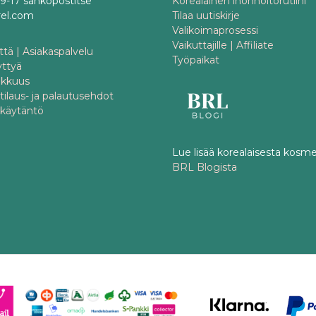
o 9-17 sähköpostitse
Korealainen ihonhoitorutiini
rel.com
Tilaa uutiskirje
Valikoimaprosessi
Vaikuttajille | Affiliate
tä | Asiakaspalvelu
Työpaikat
yttyä
akkuus
 tilaus- ja palautusehdot
akäytäntö
Lue lisää korealaisesta kosme
BRL Blogista