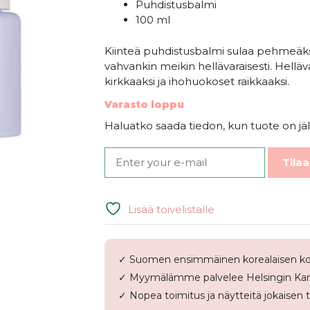
Puhdistusbalmi
24,90€.
24,90€.
100 ml
Kiinteä puhdistusbalmi sulaa pehmeäksi 
vahvankin meikin hellävaraisesti. Hellä
kirkkaaksi ja ihohuokoset raikkaaksi.
Varasto loppu
Haluatko saada tiedon, kun tuote on jäl
Tilaa
Lisää toivelistalle
✓ Suomen ensimmäinen korealaisen ko
✓ Myymälämme palvelee Helsingin Kam
✓ Nopea toimitus ja näytteitä jokaisen 