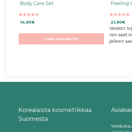
Body Care Set
Peeling 
5.00
4.96
14,90
€
21,90
€
5:stä
5:stä
Varasto l
niin saat 
Lisää ostoskoriin
jälleen saa
Korealaista kosmetiikkaa
Asiaka
Suomesta
Verkkokau