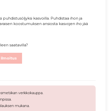
puhdistusöljyksi kasvoilla. Puhdistaa ihon ja
varaisen koostumuksen ansiosta kasvojen iho jää
leen saatavilla?
 ilmoitus
smetiikan verkkokauppa.
pissa.
tilauksen mukana.