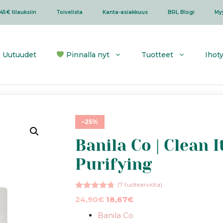
45€ tilauksiin
Toivelista
Kanta-asiakkuus
BRL Blogi
My
Uutuudet
Pinnalla nyt
Tuotteet
Ihot
–25%
Banila Co | Clean 
Purifying
(
7
tuotearviota)
4.71
5:stä
Alkuperäinen
Nykyinen
24,90
€
18,67
€
hinta
hinta
Banila Co
oli:
on: