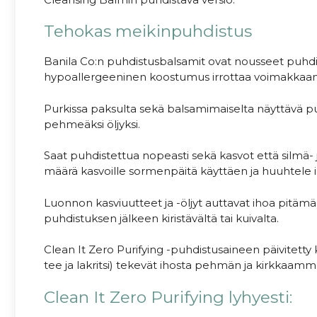
Tehokas meikinpuhdistus
Banila Co:n puhdistusbalsamit ovat nousseet puhdis
hypoallergeeninen koostumus irrottaa voimakkaankin 
Purkissa paksulta sekä balsamimaiselta näyttävä pu
pehmeäksi öljyksi.
Saat puhdistettua nopeasti sekä kasvot että silmä- j
määrä kasvoille sormenpäitä käyttäen ja huuhtele 
Luonnon kasviuutteet ja -öljyt auttavat ihoa pitäm
puhdistuksen jälkeen kiristävältä tai kuivalta.
Clean It Zero Purifying -puhdistusaineen päivitetty 
tee ja lakritsi) tekevät ihosta pehmän ja kirkkaamm
Clean It Zero Purifying lyhyesti: