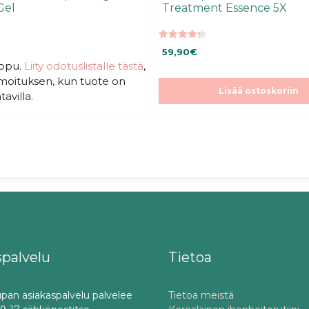
Gel
Treatment Essence 5X
4.33
59,90
€
5:stä
oppu.
Liity odotuslistalle tästä
,
ilmoituksen, kun tuote on
Lisää ostoskoriin
tavilla.
spalvelu
Tietoa
pan asiakaspalvelu palvelee
Tietoa meistä