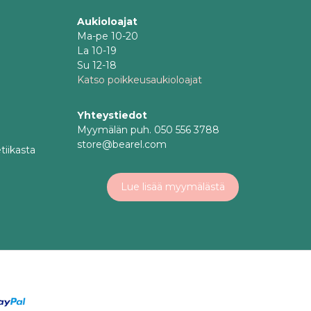
Aukioloajat
Ma-pe 10-20
La 10-19
Su 12-18
Katso poikkeusaukioloajat
Yhteystiedot
Myymälän puh. 050 556 3788
store@bearel.com
tiikasta
Lue lisää myymälästä