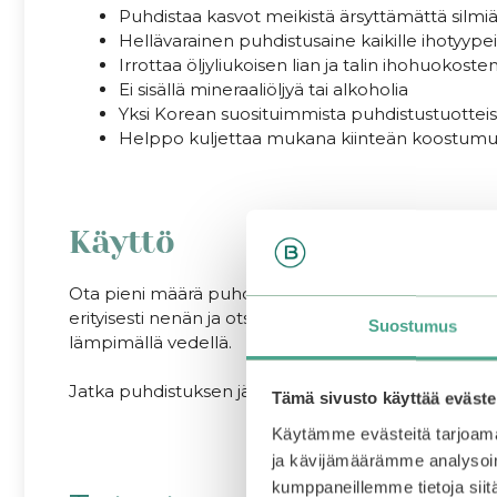
Puhdistaa kasvot meikistä ärsyttämättä silmiä 
Hellävarainen puhdistusaine kaikille ihotyypei
Irrottaa öljyliukoisen lian ja talin ihohuokosten
Ei sisällä mineraaliöljyä tai alkoholia
Yksi Korean suosituimmista puhdistustuotteis
Helppo kuljettaa mukana kiinteän koostumu
Käyttö
Ota pieni määrä puhdistusbalmia pakkauksen mukana tu
erityisesti nenän ja otsan alueelle, jos siellä on e
Suostumus
lämpimällä vedellä.
Jatka puhdistuksen jälkeen ihonhoitoa kasvovedellä,
Tämä sivusto käyttää eväste
Käytämme evästeitä tarjoama
ja kävijämäärämme analysoim
kumppaneillemme tietoja siitä