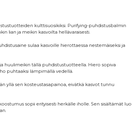
tustuotteiden kulttisuosikiksi. Purifying-puhdistusbalmin
lian ja meikin kasvoilta hellävaraisesti.
hdistusaine sulaa kasvoille hierottaessa nestemäiseksi ja
a huulimeikin tällä puhdistustuotteella. Hiero sopiva
iho puhtaaksi lämpimällä vedellä.
ään yllä sen kosteustasapainoa, eivätkä kasvot tunnu
koostumus sopii erityisesti herkälle iholle. Sen sisältämät l
an.