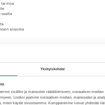
tai ihoa
lle
 sisältä
ta
ksen ansiosta
levalla spaattelilla. Levitä kuiville kasvoille ja hiero pyö
päpuhtauksia. Voit hieroa myös silmien alueelta puhdistaakse
Yksityiskohdat
 seerumilla ja kasvovoiteella.
itä
mme sisällön ja mainosten räätälöimiseen, sosiaalisen median
iseen. Lisäksi jaamme sosiaalisen median, mainosalan ja analy
, miten käytät sivustoamme. Kumppanimme voivat yhdistää näitä t