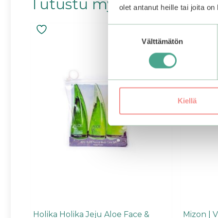
Tutustu myös
olet antanut heille tai joita o
Suostumuksen
Välttämätön
valinta
Kiellä
Holika Holika Jeju Aloe Face &
Mizon | 