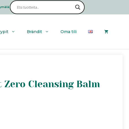
ymälä
Haku
yypit
Brändit
Oma tili
It Zero Cleansing Balm