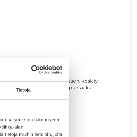
rivin liikkein sormenpäitä käyttäen. Keskity
si silmämeikin. Huuhtele kasvot puhtaaksi
Tietoja
 ominaisuuksien tukemiseen
tiikka-alan
ietoja muihin tietoihin, joita