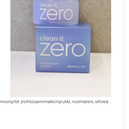
uonnonyrtit (rohtosammakonputki, rosmariini, vihreä