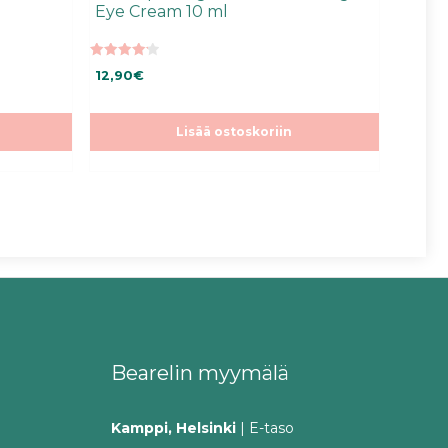
Eye Cream 10 ml
4.25
12,90
€
5:stä
Lisää ostoskoriin
Bearelin myymälä
Kamppi, Helsinki
| E-taso