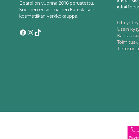
arkisin kl
Bearel on vuonna 2016 perustettu,
info@bea
Suomen ensimmäinen korealaisen
kosmetiikan verkkokauppa.
Ota yhteyt
Usein kys
Facebook
Instagram
TikTok
Kanta-asi
Toimitus-,
Tietosuoj