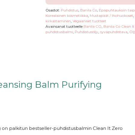
Osastot:
Puhdistus
,
Banila Co
,
Epäpuhtauksiin taip
Korealainen kosmetiikka
,
Mustapäät / Ihohuokoset
,
kirkastaminen
,
Vegaaniset tuotteet
Avainsanat tuotteelle
Banila CO
,
Banila Co Clean It
puhdistusbalmi
,
Puhdistusöljy
,
syväpuhdistava
,
Ölj
leansing Balm Purifying
g
on palkitun bestseller-puhdistusbalmin Clean It Zero