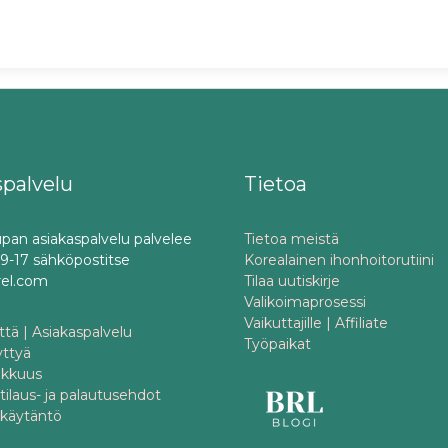
spalvelu
Tietoa
pan asiakaspalvelu palvelee
Tietoa meistä
o 9-17 sähköpostitse
Korealainen ihonhoitorutiini
rel.com
Tilaa uutiskirje
Valikoimaprosessi
Vaikuttajille | Affiliate
tä | Asiakaspalvelu
Työpaikat
yttyä
akkuus
 tilaus- ja palautusehdot
akäytäntö