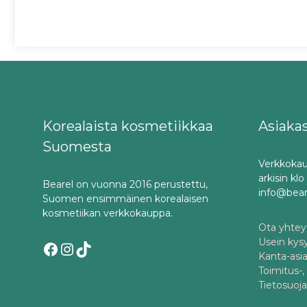
Korealaista kosmetiikkaa
Asiaka
Suomesta
Verkkokau
arkisin kl
Bearel on vuonna 2016 perustettu,
info@bea
Suomen ensimmäinen korealaisen
kosmetiikan verkkokauppa.
Ota yhteyt
Usein kys
Facebook
Instagram
TikTok
Kanta-asi
Toimitus-,
Tietosuoj