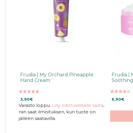
Frudia | My Orchard Pineapple
Frudia |
Hand Cream
Soothing
5.00
4.43
3,90
€
6,90
€
5:stä
5:stä
Varasto loppu.
Liity odotuslistalle tästä
,
niin saat ilmoituksen, kun tuote on
jälleen saatavilla.