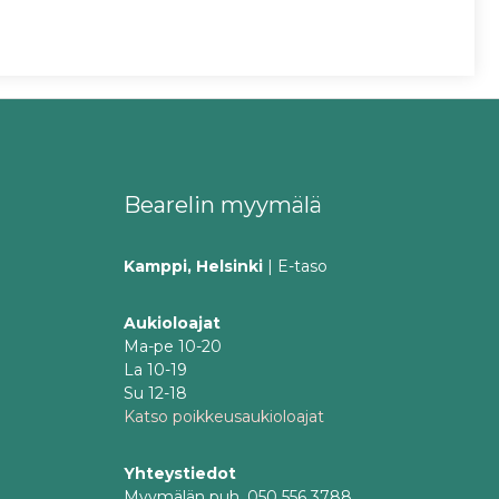
Bearelin myymälä
Kamppi, Helsinki
| E-taso
Aukioloajat
Ma-pe 10-20
La 10-19
Su 12-18
Katso poikkeusaukioloajat
Yhteystiedot
Myymälän puh. 050 556 3788