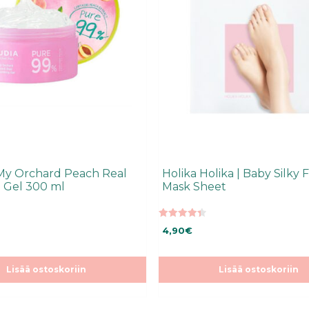
 My Orchard Peach Real
Holika Holika | Baby Silky 
 Gel 300 ml
Mask Sheet
4.40
4,90
€
5:stä
Lisää ostoskoriin
Lisää ostoskoriin