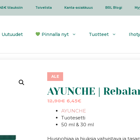
45€ tilauksiin
Toivelista
Kanta-asiakkuus
BRL Blogi
My
Uutuudet
Pinnalla nyt
Tuotteet
Ihot
ALE
AYUNCHE | Rebalan
Alkuperäinen
Nykyinen
12,90
€
6,45
€
hinta
hinta
AYUNCHE
oli:
on:
Tuotesetti
12,90€.
6,45€.
50 ml & 30 ml
Hiuspohjaa ja hiuksia vahvistava ja tasa