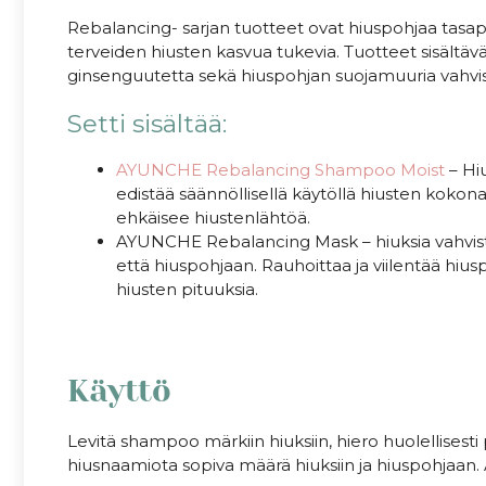
Rebalancing- sarjan tuotteet ovat hiuspohjaa tasapai
terveiden hiusten kasvua tukevia. Tuotteet sisältävä
ginsenguutetta sekä hiuspohjan suojamuuria vahvis
Setti sisältää:
AYUNCHE Rebalancing Shampoo Moist
– Hiu
edistää säännöllisellä käytöllä hiusten kokona
ehkäisee hiustenlähtöä.
AYUNCHE Rebalancing Mask – hiuksia vahvistav
että hiuspohjaan. Rauhoittaa ja viilentää hi
hiusten pituuksia.
Käyttö
Levitä shampoo märkiin hiuksiin, hiero huolellisesti 
hiusnaamiota sopiva määrä hiuksiin ja hiuspohjaan. 