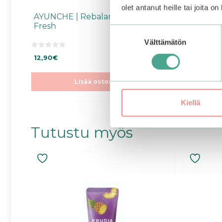
olet antanut heille tai joita o
AYUNCHE | Rebalancing Mini Kit
AYUNCHE 
Fresh
Kit
Suostumuksen
Välttämätön
valinta
0
0
12,90
€
12,90
€
5
5
:
:
s
s
t
t
Lisää ostoskoriin
ä
ä
Kiellä
Tutustu myös