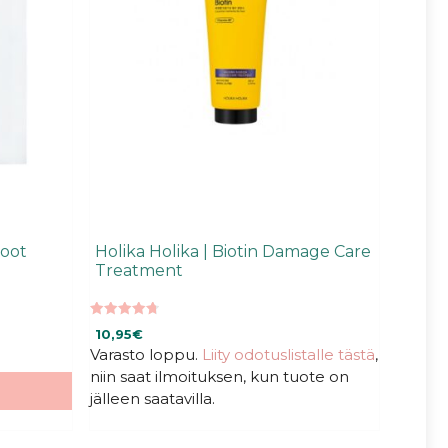
Foot
Holika Holika | Biotin Damage Care
Treatment
4.80
10,95
€
5:stä
Varasto loppu.
Liity odotuslistalle tästä
,
niin saat ilmoituksen, kun tuote on
jälleen saatavilla.