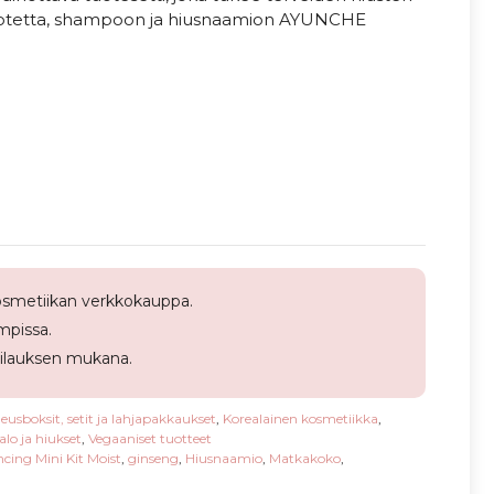
 tuotetta, shampoon ja hiusnaamion AYUNCHE
smetiikan verkkokauppa.
pissa.
tilauksen mukana.
usboksit, setit ja lahjapakkaukset
,
Korealainen kosmetiikka
,
alo ja hiukset
,
Vegaaniset tuotteet
ing Mini Kit Moist
,
ginseng
,
Hiusnaamio
,
Matkakoko
,