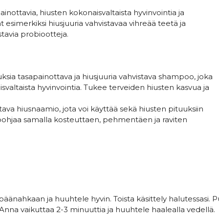
nottavia, hiusten kokonaisvaltaista hyvinvointia ja
t esimerkiksi hiusjuuria vahvistavaa vihreää teetä ja
tavia probiootteja.
ksia tasapainottava ja hiusjuuria vahvistava shampoo, joka
isvaltaista hyvinvointia. Tukee terveiden hiusten kasvua ja
a hiusnaamio, jota voi käyttää sekä hiusten pituuksiin
uspohjaa samalla kosteuttaen, pehmentäen ja raviten
päänahkaan ja huuhtele hyvin. Toista käsittely halutessasi. Pur
Anna vaikuttaa 2-3 minuuttia ja huuhtele haalealla vedellä.