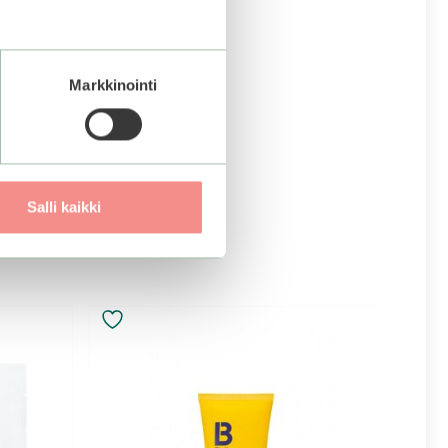
 Mini
Markkinointi
Salli kaikki