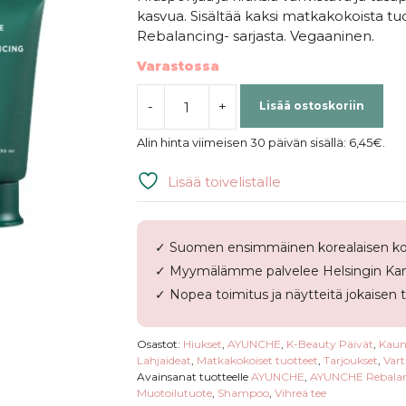
kasvua. Sisältää kaksi matkakokoista
Rebalancing- sarjasta. Vegaaninen.
Varastossa
-
+
Lisää ostoskoriin
AYUNCHE
|
Alin hinta viimeisen 30 päivän sisällä:
6,45
€
.
Rebalancing
Mini
Lisää toivelistalle
Kit
Moist
määrä
✓ Suomen ensimmäinen korealaisen ko
✓ Myymälämme palvelee Helsingin Kam
✓ Nopea toimitus ja näytteitä jokaisen 
Osastot:
Hiukset
,
AYUNCHE
,
K-Beauty Päivät
,
Kaune
Lahjaideat
,
Matkakokoiset tuotteet
,
Tarjoukset
,
Vart
Avainsanat tuotteelle
AYUNCHE
,
AYUNCHE Rebalanc
Muotoilutuote
,
Shampoo
,
Vihreä tee