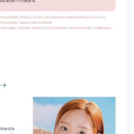
tilauksen mukana.
totuotteet
,
Ikääntyvä iho
,
Korealainen kosmetiikka
,
Kuiva iho
,
Tarjoukset
,
Vegaaniset tuotteet
nkovoide
,
Centella asiatica
,
Fysikaalinen aurinkovoide
,
Madecassic
++
lisesta