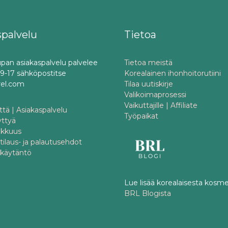
spalvelu
Tietoa
pan asiakaspalvelu palvelee
Tietoa meistä
o 9-17 sähköpostitse
Korealainen ihonhoitorutiini
rel.com
Tilaa uutiskirje
Valikoimaprosessi
Vaikuttajille | Affiliate
tä | Asiakaspalvelu
Työpaikat
yttyä
akkuus
 tilaus- ja palautusehdot
akäytäntö
Lue lisää korealaisesta kosme
BRL Blogista