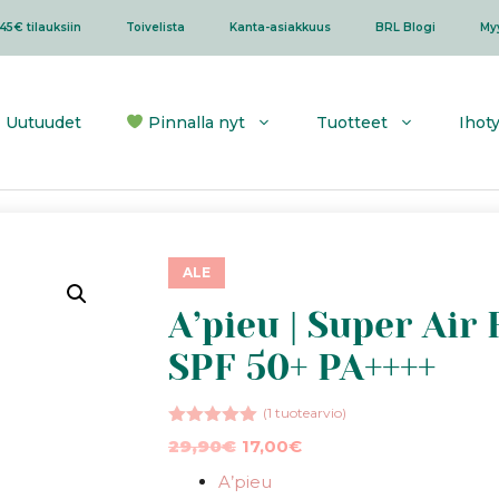
45€ tilauksiin
Toivelista
Kanta-asiakkuus
BRL Blogi
My
Uutuudet
Pinnalla nyt
Tuotteet
Ihot
ALE
A’pieu | Super Air
SPF 50+ PA++++
(
1
tuotearvio)
5.00
5:stä
Alkuperäinen
Nykyinen
29,90
€
17,00
€
hinta
hinta
A’pieu
oli:
on: