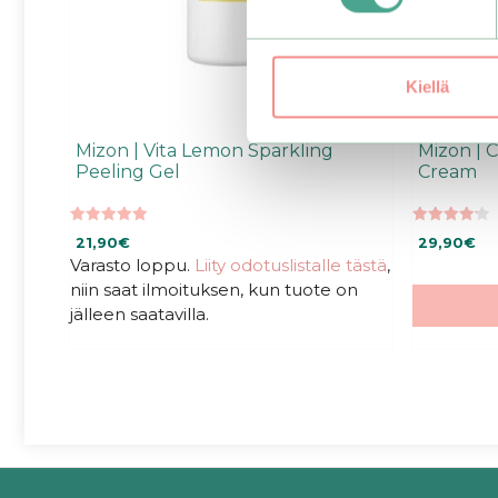
Kiellä
Mizon | Vita Lemon Sparkling
Mizon | 
Peeling Gel
Cream
4.96
4.25
21,90
€
29,90
€
5:stä
5:stä
Varasto loppu.
Liity odotuslistalle tästä
,
niin saat ilmoituksen, kun tuote on
jälleen saatavilla.