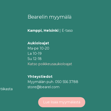
Bearelin myymälä
Kamppi, Helsinki
| E-taso
Aukioloajat
Ma-pe 10-20
La 10-19
Su 12-18
Katso poikkeusaukioloajat
Yhteystiedot
Myymälän puh. 050 556 3788
store@bearel.com
tiikasta
Lue lisää myymälästä