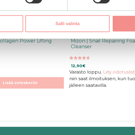
Salli valinta
Collagen Power Lifting
Mizon | Snail Repairing Fo
Cleanser
4.67
12,90
€
5:stä
Varasto loppu.
Liity odotuslis
niin saat ilmoituksen, kun tu
Lisää ostoskoriin
jälleen saatavilla.