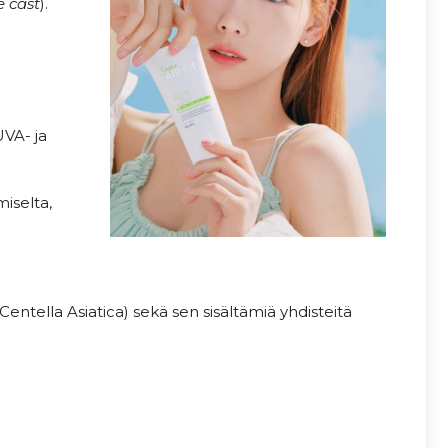
e cast
).
UVA- ja
iselta,
Centella Asiatica) sekä sen sisältämiä yhdisteitä