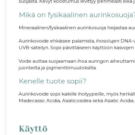
suojasta. Kevyt koostumus levittyy pehmeästi eikä j
Mikä on fysikaalinen aurinkosuoja
Mineraalinen/fysikaalinen aurinkosuoja heijastaa aur
Aurinkovoide ehkäisee palamista, ihosolujen DNA-v
UVB-säteilyn. Sopii päivittäiseen käyttöön kasvojen (
Voide auttaa suojaamaan ihoa auringon aiheuttamilt
juonteilta ja pigmenttimuutoksilta.
Kenelle tuote sopii?
Aurinkovoide sopii kaikille ihotyypeille, myös herkäll
Madecassic Acidia, Asiaticosidea sekä Asiatic Acidi
Käyttö