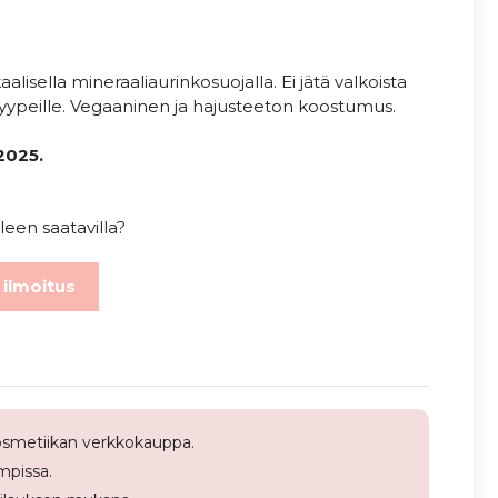
isella mineraaliaurinkosuojalla. Ei jätä valkoista
hotyypeille. Vegaaninen ja hajusteeton koostumus.
2025.
leen saatavilla?
 ilmoitus
smetiikan verkkokauppa.
pissa.