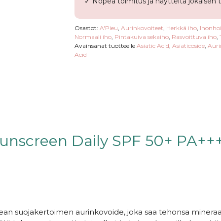
✓ Nopea toimitus ja näytteitä jokaisen 
Osastot:
A'Pieu
,
Aurinkovoiteet
,
Herkkä iho
,
Ihonhoi
Normaali iho
,
Pintakuiva sekaiho
,
Rasvoittuva iho
,
Avainsanat tuotteelle
Asiatic Acid
,
Asiaticoside
,
Auri
Acid
 Sunscreen Daily SPF 50+ PA++
an suojakertoimen aurinkovoide, joka saa tehonsa mineraa