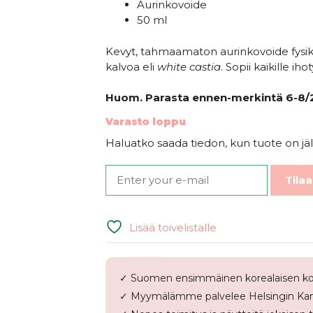
Aurinkovoide
29,90€.
17,00€.
50 ml
Kevyt, tahmaamaton aurinkovoide fysikaal
kalvoa eli
white castia
. Sopii kaikille i
Huom. Parasta ennen-merkintä 6-8/
Varasto loppu
Haluatko saada tiedon, kun tuote on jäl
Tilaa
Lisää toivelistalle
✓ Suomen ensimmäinen korealaisen ko
✓ Myymälämme palvelee Helsingin Kam