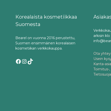
Korealaista kosmetiikkaa
Asiaka
Suomesta
Verkkokau
arkisin kl
Bearel on vuonna 2016 perustettu,
info@bea
Suomen ensimmäinen korealaisen
kosmetiikan verkkokauppa.
Ota yhteyt
Usein kys
Facebook
Instagram
TikTok
Kanta-asi
Toimitus-,
Tietosuoj