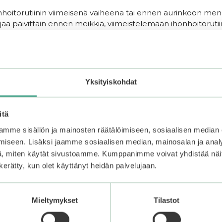
ihonhoitorutiinin viimeisenä vaiheena tai ennen aurinkoon men
jaa päivittäin ennen meikkiä, viimeistelemään ihonhoitorutiin
Yksityiskohdat
itä
mme sisällön ja mainosten räätälöimiseen, sosiaalisen median
iseen. Lisäksi jaamme sosiaalisen median, mainosalan ja analy
, miten käytät sivustoamme. Kumppanimme voivat yhdistää näitä t
n kerätty, kun olet käyttänyt heidän palvelujaan.
Mieltymykset
Tilastot