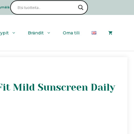
ymälä
Haku
yypit
Brändit
Oma tili
 Fit Mild Sunscreen Daily