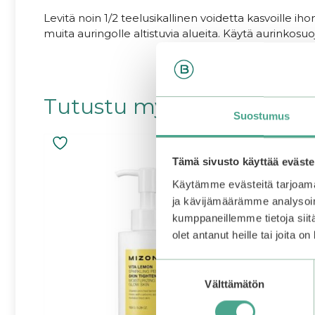
Levitä noin 1/2 teelusikallinen voidetta kasvoille 
muita auringolle altistuvia alueita. Käytä aurinkosuo
Tutustu myös
Suostumus
Tämä sivusto käyttää eväste
Käytämme evästeitä tarjoama
ja kävijämäärämme analysoim
kumppaneillemme tietoja siitä
olet antanut heille tai joita o
Suostumuksen
Välttämätön
valinta