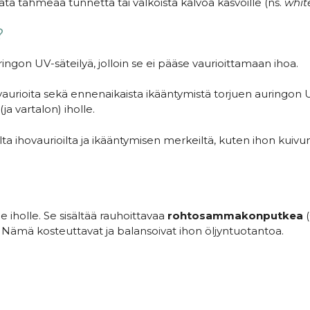
ätä tahmeaa tunnetta tai valkoista kalvoa kasvoille (ns.
whit
?
ingon UV-säteilyä, jolloin se ei pääse vaurioittamaan ihoa.
aurioita sekä ennenaikaista ikääntymistä torjuen auringon 
ja vartalon) iholle.
a ihovaurioilta ja ikääntymisen merkeiltä, kuten ihon kuivum
e iholle. Se sisältää rauhoittavaa
rohtosammakonputkea
(
a. Nämä kosteuttavat ja balansoivat ihon öljyntuotantoa.