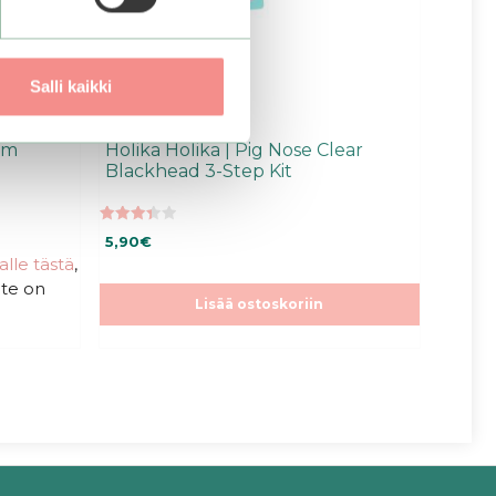
Salli kaikki
am
Holika Holika | Pig Nose Clear
Blackhead 3-Step Kit
3.45
5,90
€
5:stä
talle tästä
,
ote on
Lisää ostoskoriin