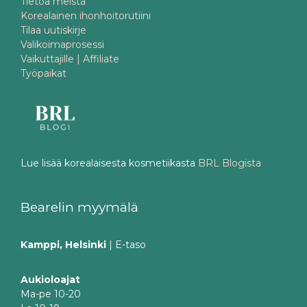
Tietoa meistä
Korealainen ihonhoitorutiini
Tilaa uutiskirje
Valikoimaprosessi
Vaikuttajille | Affiliate
Työpaikat
Lue lisää korealaisesta kosmetiikasta
BRL Blogista
Bearelin myymälä
Kamppi, Helsinki
| E-taso
Aukioloajat
Ma-pe 10-20