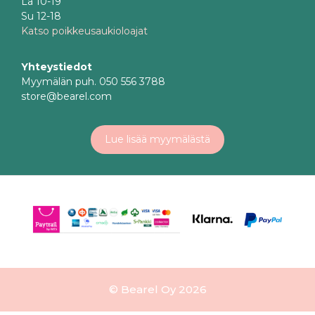
La 10-19
Su 12-18
Katso poikkeusaukioloajat
Yhteystiedot
Myymälän puh. 050 556 3788
store@bearel.com
Lue lisää myymälästä
© Bearel Oy 2026