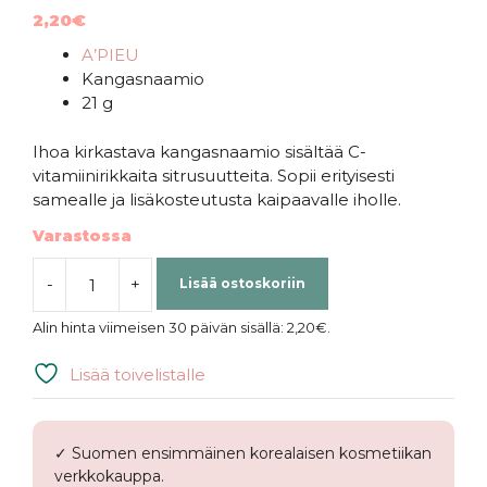
4.00
2,20
€
5:stä
A’PIEU
Kangasnaamio
21 g
Ihoa kirkastava kangasnaamio sisältää C-
vitamiinirikkaita sitrusuutteita. Sopii erityisesti
samealle ja lisäkosteutusta kaipaavalle iholle.
Varastossa
-
+
Lisää ostoskoriin
A'PIEU
|
Alin hinta viimeisen 30 päivän sisällä:
2,20
€
.
Icing
Sweet
Lisää toivelistalle
Bar
Hanrabong
määrä
✓ Suomen ensimmäinen korealaisen kosmetiikan
verkkokauppa.