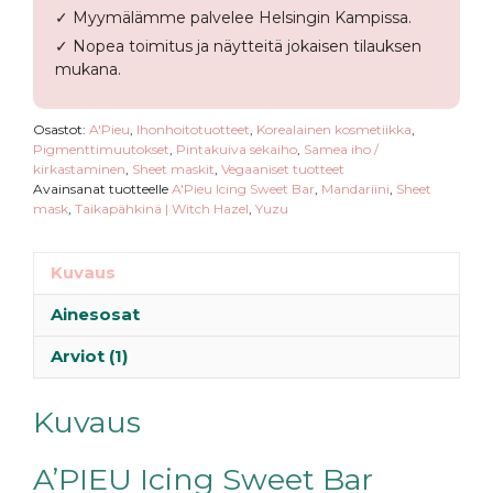
✓ Myymälämme palvelee Helsingin Kampissa.
✓ Nopea toimitus ja näytteitä jokaisen tilauksen
mukana.
Osastot:
A'Pieu
,
Ihonhoitotuotteet
,
Korealainen kosmetiikka
,
Pigmenttimuutokset
,
Pintakuiva sekaiho
,
Samea iho /
kirkastaminen
,
Sheet maskit
,
Vegaaniset tuotteet
Avainsanat tuotteelle
A'Pieu Icing Sweet Bar
,
Mandariini
,
Sheet
mask
,
Taikapähkinä | Witch Hazel
,
Yuzu
Kuvaus
Ainesosat
Arviot (1)
Kuvaus
A’PIEU Icing Sweet Bar