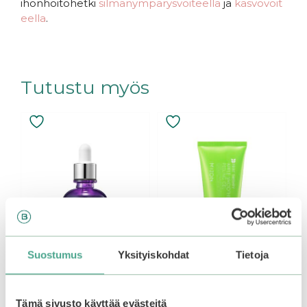
ihonhoitohetki
silmänympärysvoiteella
ja
kasvovoit
eella
.
Tutustu myös
Suostumus
Yksityiskohdat
Tietoja
Mizon Collagen 100
Mizon | Apple
Serum
Smoothie Peeling Gel
Tämä sivusto käyttää evästeitä