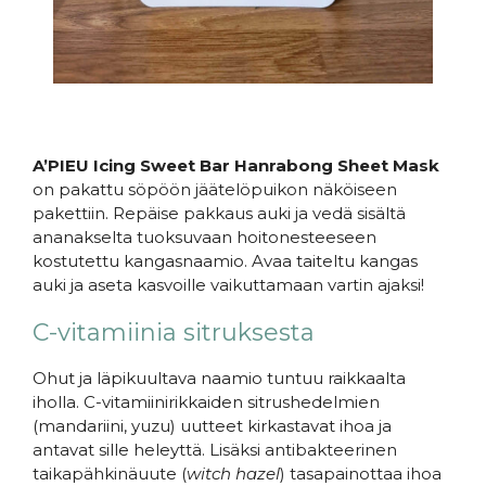
A’PIEU Icing Sweet Bar Hanrabong Sheet Mask
on pakattu söpöön jäätelöpuikon näköiseen
pakettiin. Repäise pakkaus auki ja vedä sisältä
ananakselta tuoksuvaan hoitonesteeseen
kostutettu kangasnaamio. Avaa taiteltu kangas
auki ja aseta kasvoille vaikuttamaan vartin ajaksi!
C-vitamiinia sitruksesta
Ohut ja läpikuultava naamio tuntuu raikkaalta
iholla. C-vitamiinirikkaiden sitrushedelmien
(mandariini, yuzu) uutteet kirkastavat ihoa ja
antavat sille heleyttä. Lisäksi antibakteerinen
taikapähkinäuute (
witch hazel
) tasapainottaa ihoa