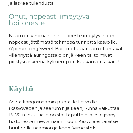
ja laskee tulehdusta.
Ohut, nopeasti imeytyvä
hoitoneste
Naamion vesimäinen hoitoneste imeytyy ihoon
nopeasti jättämättä tahmeaa tunnetta kasvoille.
A’pieun Icing Sweet Bar -mehujäänaamiot antavat
viilennystä auringossa olon jälkeen tai toimivat
piristysruiskeena kylmempien kuukausien aikana!
Käyttö
Aseta kangasnaamio puhtaille kasvoille
(kasvoveden ja seerumin jälkeen). Anna vaikuttaa
15-20 minuuttia ja poista. Taputtele jäljelle jäänyt
hoitoneste imeytymään ihoon. Kasvoja ei tarvitse
huuhdella naamion jälkeen. Viimeistele