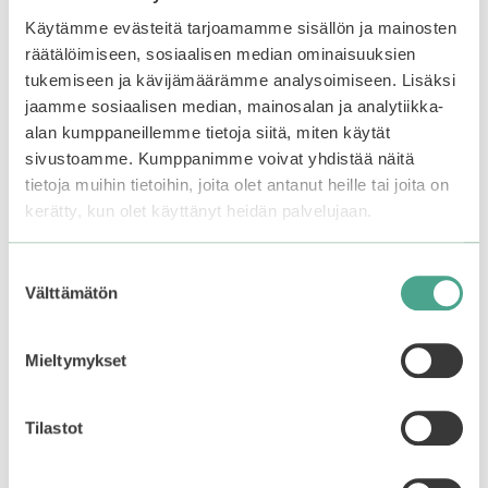
Käytämme evästeitä tarjoamamme sisällön ja mainosten
4.33
4.68
räätälöimiseen, sosiaalisen median ominaisuuksien
29,90
€
17,90
€
5:stä
5:stä
tukemiseen ja kävijämäärämme analysoimiseen. Lisäksi
jaamme sosiaalisen median, mainosalan ja analytiikka-
Lisää ostoskoriin
Lisää ostoskoriin
alan kumppaneillemme tietoja siitä, miten käytät
sivustoamme. Kumppanimme voivat yhdistää näitä
tietoja muihin tietoihin, joita olet antanut heille tai joita on
kerätty, kun olet käyttänyt heidän palvelujaan.
Suostumuksen
Välttämätön
valinta
Mieltymykset
Tilastot
Mizon | All In One Snail
Mizon | Hyaluronic