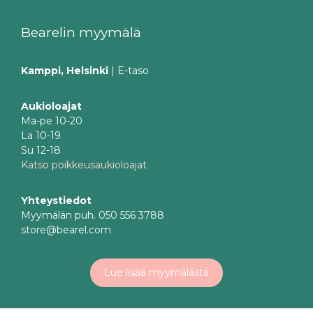
Bearelin myymälä
Kamppi, Helsinki
| E-taso
Aukioloajat
Ma-pe 10-20
La 10-19
Su 12-18
Katso poikkeusaukioloajat
Yhteystiedot
Myymälän puh. 050 556 3788
store@bearel.com
Lue lisää myymälästä