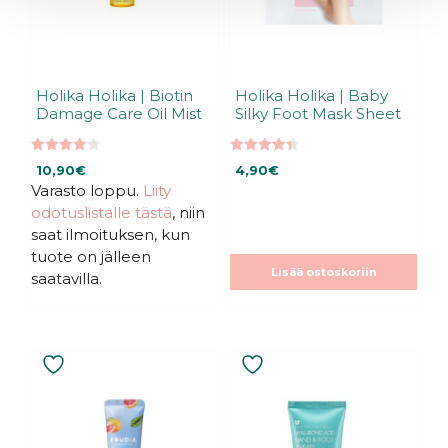
Holika Holika | Biotin
Holika Holika | Baby
Damage Care Oil Mist
Silky Foot Mask Sheet
4.00
4.40
10,90
€
4,90
€
5:stä
5:stä
Varasto loppu.
Liity
odotuslistalle tästä
, niin
saat ilmoituksen, kun
tuote on jälleen
Lisää ostoskoriin
saatavilla.