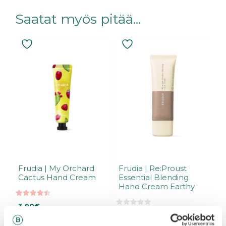
Saatat myös pitää...
Frudia | My Orchard
Frudia | Re:Proust
Cactus Hand Cream
Essential Blending
Hand Cream Earthy
4.50
3,90
€
5:stä
0
9,90
€
5
:
Varasto loppu.
Liity
Varasto loppu.
Liity