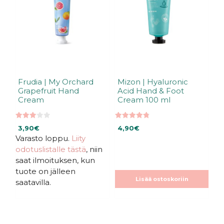
Frudia | My Orchard
Mizon | Hyaluronic
Grapefruit Hand
Acid Hand & Foot
Cream
Cream 100 ml
3.00
4.85
3,90
€
4,90
€
5:stä
5:stä
Varasto loppu.
Liity
odotuslistalle tästä
, niin
saat ilmoituksen, kun
tuote on jälleen
Lisää ostoskoriin
saatavilla.