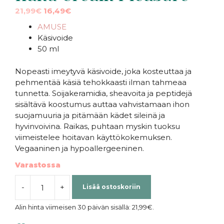
Alkuperäinen
Nykyinen
21,99
€
16,49
€
hinta
hinta
AMUSE
oli:
on:
Käsivoide
21,99€.
21,99€.
50 ml
Nopeasti imeytyvä käsivoide, joka kosteuttaa ja
pehmentää käsiä tehokkaasti ilman tahmeaa
tunnetta. Soijakeramidia, sheavoita ja peptidejä
sisältävä koostumus auttaa vahvistamaan ihon
suojamuuria ja pitämään kädet sileinä ja
hyvinvoivina. Raikas, puhtaan myskin tuoksu
viimeistelee hoitavan käyttökokemuksen.
Vegaaninen ja hypoallergeeninen.
Varastossa
-
+
Lisää ostoskoriin
AMUSE
|
Alin hinta viimeisen 30 päivän sisällä:
21,99
€
.
Vegan