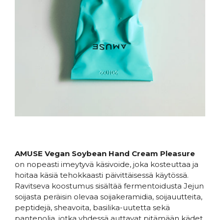
AMUSE Vegan Soybean Hand Cream Pleasure
on nopeasti imeytyvä käsivoide, joka kosteuttaa ja
hoitaa käsiä tehokkaasti päivittäisessä käytössä.
Ravitseva koostumus sisältää fermentoidusta Jejun
soijasta peräisin olevaa soijakeramidia, soijauutteita,
peptidejä, sheavoita, basilika-uutetta sekä
pantenolia, jotka yhdessä auttavat pitämään kädet