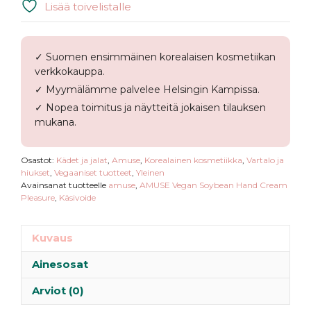
Soybean
Lisää toivelistalle
Hand
Cream
Pleasure
✓ Suomen ensimmäinen korealaisen kosmetiikan
määrä
verkkokauppa.
✓ Myymälämme palvelee Helsingin Kampissa.
✓ Nopea toimitus ja näytteitä jokaisen tilauksen
mukana.
Osastot:
Kädet ja jalat
,
Amuse
,
Korealainen kosmetiikka
,
Vartalo ja
hiukset
,
Vegaaniset tuotteet
,
Yleinen
Avainsanat tuotteelle
amuse
,
AMUSE Vegan Soybean Hand Cream
Pleasure
,
Käsivoide
Kuvaus
Ainesosat
Arviot (0)