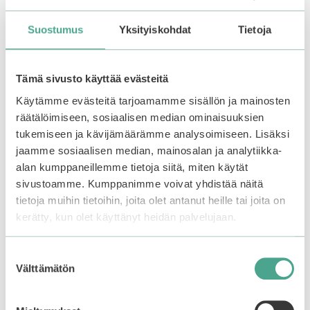
s
odotuslistalle tästä
, niin
odotuslistalle tästä
, niin
t
ä
saat ilmoituksen, kun
saat ilmoituksen, kun
Suostumus
Yksityiskohdat
Tietoja
tuote on jälleen
tuote on jälleen
saatavilla.
saatavilla.
Tämä sivusto käyttää evästeitä
Käytämme evästeitä tarjoamamme sisällön ja mainosten
räätälöimiseen, sosiaalisen median ominaisuuksien
tukemiseen ja kävijämäärämme analysoimiseen. Lisäksi
jaamme sosiaalisen median, mainosalan ja analytiikka-
alan kumppaneillemme tietoja siitä, miten käytät
sivustoamme. Kumppanimme voivat yhdistää näitä
tietoja muihin tietoihin, joita olet antanut heille tai joita on
kerätty, kun olet käyttänyt heidän palvelujaan.
Suostumuksen
Välttämätön
valinta
Frudia | My Orchard
Banana Hand Cream