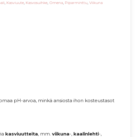
ali
,
Kasviuute
,
Kasvosuihke
,
Omena
,
Piparminttu
,
Viikuna
omaa pH-arvoa, minkä ansiosta ihon kosteustasot
via
kasviuutteita
, mm.
viikuna
-,
kaalinlehti
-,