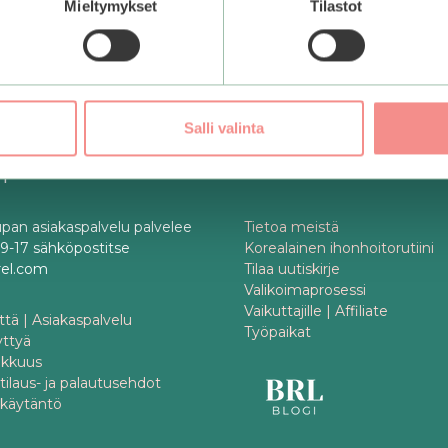
Mieltymykset
Tilastot
Salli valinta
spalvelu
Tietoa
pan asiakaspalvelu palvelee
Tietoa meistä
o 9-17 sähköpostitse
Korealainen ihonhoitorutiini
rel.com
Tilaa uutiskirje
Valikoimaprosessi
Vaikuttajille | Affiliate
tä | Asiakaspalvelu
Työpaikat
yttyä
akkuus
 tilaus- ja palautusehdot
akäytäntö