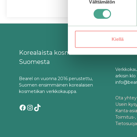
Välttämätön
valinta
Kiellä
Korealaista kosmetiikkaa
Asiaka
Suomesta
Verkkokau
arkisin kl
Bearel on vuonna 2016 perustettu,
info@bea
Suomen ensimmäinen korealaisen
kosmetiikan verkkokauppa.
Ota yhteyt
Usein kys
Facebook
Instagram
TikTok
Kanta-asi
Toimitus-,
Tietosuoj