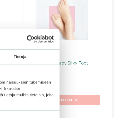
Tietoja
oothing
Holika Holika | Baby Silky Foot
Mask Sheet
 ominaisuuksien tukemiseen
4.40
4,90
€
5:stä
tiikka-alan
talle tästä
,
ietoja muihin tietoihin, joita
ote on
Lisää ostoskoriin