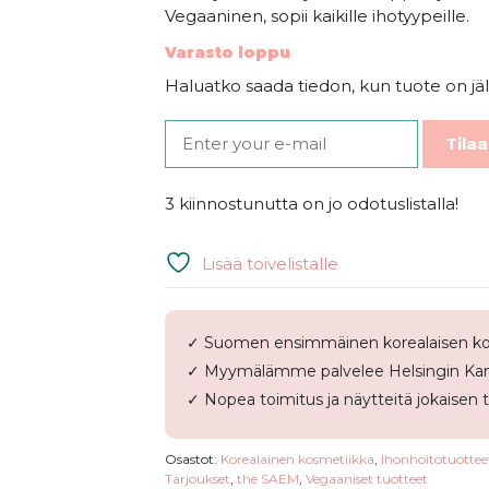
Vegaaninen, sopii kaikille ihotyypeille.
Varasto loppu
Haluatko saada tiedon, kun tuote on jäl
Tilaa
3 kiinnostunutta on jo odotuslistalla!
Lisää toivelistalle
✓ Suomen ensimmäinen korealaisen ko
✓ Myymälämme palvelee Helsingin Kam
✓ Nopea toimitus ja näytteitä jokaisen 
Osastot:
Korealainen kosmetiikka
,
Ihonhoitotuottee
Tarjoukset
,
the SAEM
,
Vegaaniset tuotteet