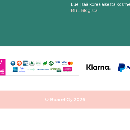
Lue lisää korealaisesta kosme
BRL Blogista
© Bearel Oy 2026