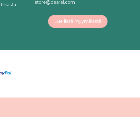
store@bearel.com
tiikasta
Lue lisää myymälästä