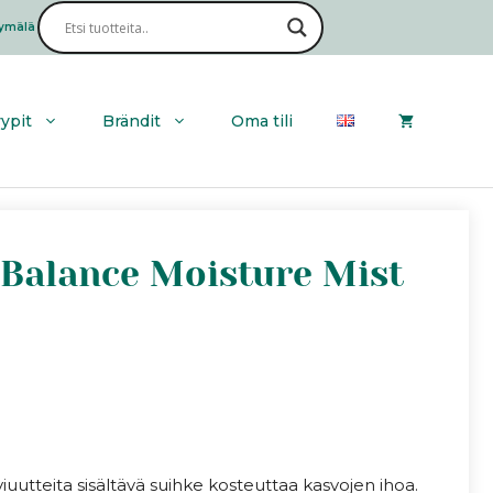
ymälä
Haku
yypit
Brändit
Oma tili
 Balance Moisture Mist
uutteita sisältävä suihke kosteuttaa kasvojen ihoa.