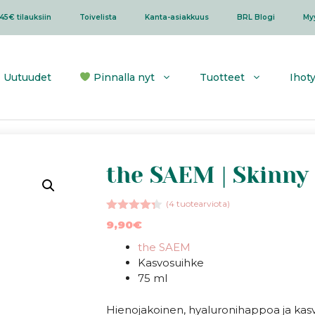
45€ tilauksiin
Toivelista
Kanta-asiakkuus
BRL Blogi
My
Uutuudet
Pinnalla nyt
Tuotteet
Ihot
the SAEM | Skinny
(
4
tuotearviota)
4.25
9,90
€
5:stä
the SAEM
Kasvosuihke
75 ml
Hienojakoinen, hyaluronihappoa ja kasvi