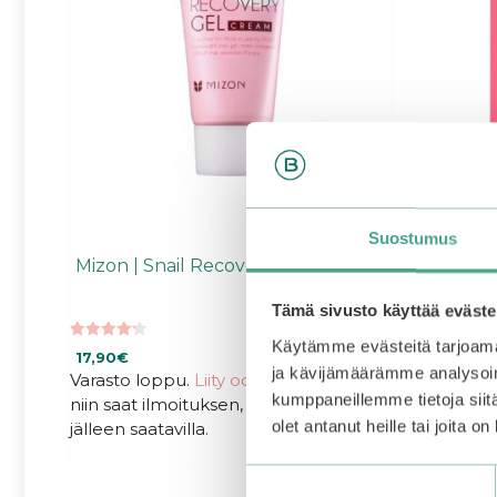
Suostumus
Mizon | Snail Recovery Gel Cream
Holika H
Sheet St
Tämä sivusto käyttää eväste
Käytämme evästeitä tarjoama
4.27
4.50
17,90
€
2,50
€
5:stä
5:stä
ja kävijämäärämme analysoim
Varasto loppu.
Liity odotuslistalle tästä
,
kumppaneillemme tietoja siitä
niin saat ilmoituksen, kun tuote on
olet antanut heille tai joita o
jälleen saatavilla.
Suostumuksen