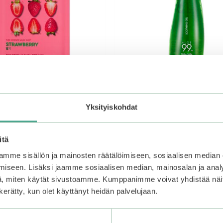
Yksityiskohdat
olika | Pure Essence Mask
Holika Holika | Aloe 99% S
rawberry
Gel 250ml
itä
mme sisällön ja mainosten räätälöimiseen, sosiaalisen median
4.58
9,90
€
5:stä
iseen. Lisäksi jaamme sosiaalisen median, mainosalan ja analy
Varasto loppu.
Liity odotuslis
, miten käytät sivustoamme. Kumppanimme voivat yhdistää näitä t
niin saat ilmoituksen, kun tu
Lisää ostoskoriin
n kerätty, kun olet käyttänyt heidän palvelujaan.
jälleen saatavilla.