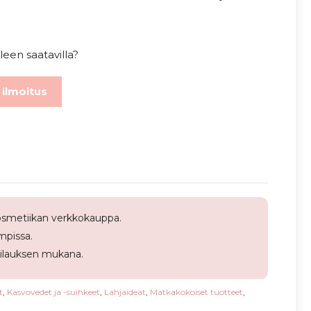
leen saatavilla?
 ilmoitus
smetiikan verkkokauppa.
pissa.
tilauksen mukana.
t
,
Kasvovedet ja -suihkeet
,
Lahjaideat
,
Matkakokoiset tuotteet
,