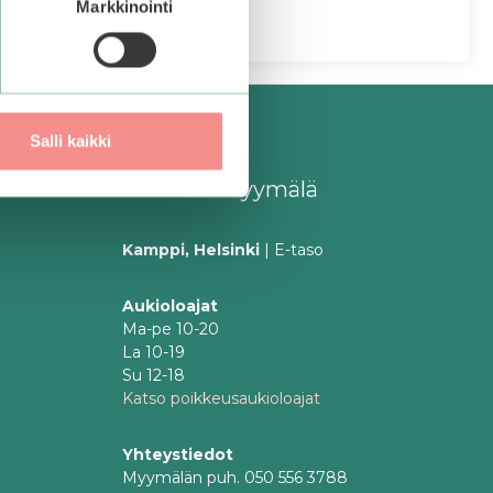
Markkinointi
Salli kaikki
Bearelin myymälä
Kamppi, Helsinki
| E-taso
Aukioloajat
Ma-pe 10-20
La 10-19
Su 12-18
Katso poikkeusaukioloajat
Yhteystiedot
Myymälän puh. 050 556 3788