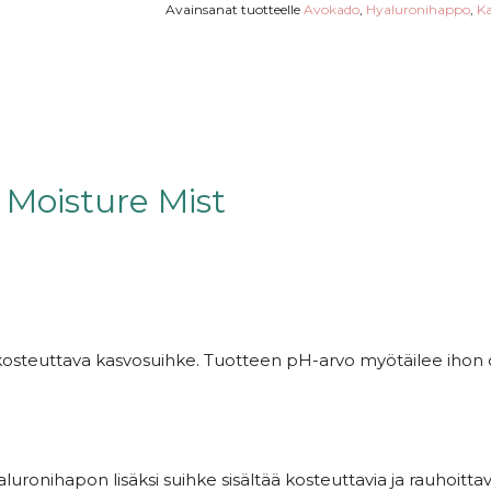
Avainsanat tuotteelle
Avokado
,
Hyaluronihappo
,
Ka
Moisture Mist
kosteuttava kasvosuihke. Tuotteen pH-arvo myötäilee ihon 
luronihapon lisäksi suihke sisältää kosteuttavia ja rauhoitta