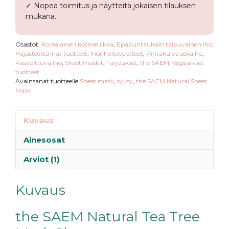
✓ Nopea toimitus ja näytteitä jokaisen tilauksen
mukana.
Osastot:
Korealainen kosmetiikka
,
Epäpuhtauksiin taipuvainen iho
,
Hajusteettomat tuotteet
,
Ihonhoitotuotteet
,
Pintakuiva sekaiho
,
Rasvoittuva iho
,
Sheet maskit
,
Tarjoukset
,
the SAEM
,
Vegaaniset
tuotteet
Avainsanat tuotteelle
Sheet mask
,
syksy
,
the SAEM Natural Sheet
Mask
Kuvaus
Ainesosat
Arviot (1)
Kuvaus
the SAEM Natural Tea Tree