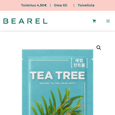
Toimitus 4,90€
|
Oma tili
|
Toivelista
Siirry
sisältöön
Va