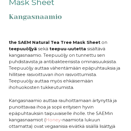
Mask Sheet
Kangasnaamio
the SAEM Natural Tea Tree Mask Sheet
on
teepuuöljyä
sekä
teepuu-uutetta
sisältävä
kangasnaamio. Teepuuöljy on tunnettu sen
puhdistavista ja antibakteerisista ominaisuuksista.
Teepuuöljy auttaa vähentämään epäpuhtauksia ja
hillitsee rasvoittuvan ihon rasvoittumista.
Teepuuöljy auttaa myös ehkäisemään
ihohuokosten tukkeutumista.
Kangasnaamio auttaa rauhoittamaan ärtynyttä ja
punoittavaa ihoa ja sopii erityisen hyvin
epäpuhtauksiin taipuvaiselle iholle. the SAEMin
kangasnaamiot (
Honey
-naamiota lukuun
ottamatta) ovat vegaanisia eivätkä sisällä lisättyjä