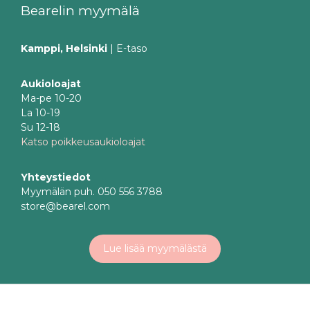
Bearelin myymälä
Kamppi, Helsinki
| E-taso
Aukioloajat
Ma-pe 10-20
La 10-19
Su 12-18
Katso poikkeusaukioloajat
Yhteystiedot
Myymälän puh. 050 556 3788
store@bearel.com
Lue lisää myymälästä