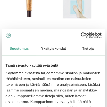
Mizon | Snail Repair
Holika Holika | Baby
Eye Cream 15 ml
Silky One Shot Foot
Peel Mask
Suostumus
Yksityiskohdat
Tietoja
4.60
11,95
€
5:stä
5.00
10,95
€
5:stä
Tämä sivusto käyttää evästeitä
Lisää ostoskoriin
Lisää ostoskoriin
Käytämme evästeitä tarjoamamme sisällön ja mainosten
räätälöimiseen, sosiaalisen median ominaisuuksien
tukemiseen ja kävijämäärämme analysoimiseen. Lisäksi
jaamme sosiaalisen median, mainosalan ja analytiikka-
alan kumppaneillemme tietoja siitä, miten käytät
sivustoamme. Kumppanimme voivat yhdistää näitä