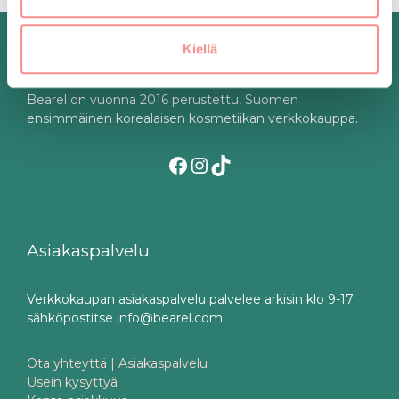
Kiellä
Korealaista kosmetiikkaa Suomesta
Bearel on vuonna 2016 perustettu, Suomen
ensimmäinen korealaisen kosmetiikan verkkokauppa.
Facebook
Instagram
TikTok
Asiakaspalvelu
Verkkokaupan asiakaspalvelu palvelee arkisin klo 9-17
sähköpostitse info@bearel.com
Ota yhteyttä | Asiakaspalvelu
Usein kysyttyä