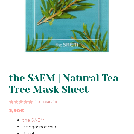
the SAEM | Natural Tea
Tree Mask Sheet
(
1
tuotearvio)
5.00
5:stä
2,90
€
the SAEM
Kangasnaamio
21 ml