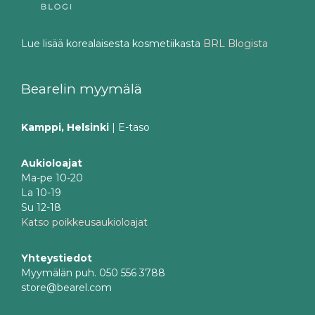
Lue lisää korealaisesta kosmetiikasta
BRL Blogista
Bearelin myymälä
Kamppi, Helsinki
| E-taso
Aukioloajat
Ma-pe 10-20
La 10-19
Su 12-18
Katso poikkeusaukioloajat
Yhteystiedot
Myymälän puh. 050 556 3788
store@bearel.com