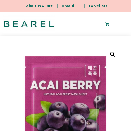
Toimitus 4,90€
|
Oma tili
|
Toivelista
Siirry
sisältöön
Va