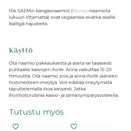
the SAEMin kangasnaamiot (
Honey
-naamiota
lukuun ottamatta) ovat vegaanisia eivätkä sisällä
lisättyjä hajusteita.
Käyttö
Ota naamio pakkauksesta ja aseta se tasaisesti
puhtaalle kasvojen iholle. Anna vaikuttaa 15-20
minuuttia. Ota naamio pois ja anna iholle jääneen
hoitonesteen imeytyä. Voit edistää imeytymistä
taputtelemalla ihoa kevyesti. Jatka
ihonhoitorutiinia kasvo- ja silmänympärysvoiteella.
Tutustu myös