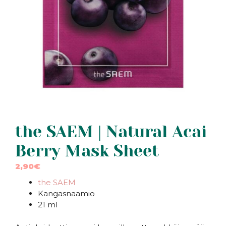
the SAEM | Natural Acai
Berry Mask Sheet
2,90
€
the SAEM
Kangasnaamio
21 ml