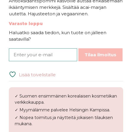
Antioksidanttipommi kasvoille auttaa ehkäisemään
ikääntymisen merkkejä. Sisältää acai-marjan
uutetta. Hajusteeton ja vegaaninen.
Varasto loppu
Haluatko saada tiedon, kun tuote on jälleen
saatavilla?
Tilaa ilmoitus
Lisää toivelistalle
✓ Suomen ensimmäinen korealaisen kosmetiikan
verkkokauppa.
✓ Myymälämme palvelee Helsingin Kampissa.
✓ Nopea toimitus ja näytteitä jokaisen tilauksen
mukana.