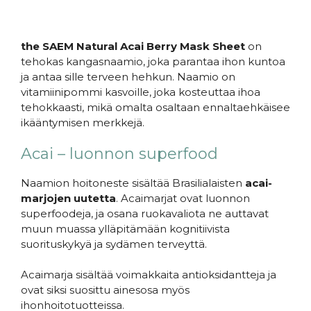
the SAEM Natural Acai Berry Mask Sheet
on
tehokas kangasnaamio, joka parantaa ihon kuntoa
ja antaa sille terveen hehkun. Naamio on
vitamiinipommi kasvoille, joka kosteuttaa ihoa
tehokkaasti, mikä omalta osaltaan ennaltaehkäisee
ikääntymisen merkkejä.
Acai – luonnon superfood
Naamion hoitoneste sisältää Brasilialaisten
acai-
marjojen uutetta
. Acaimarjat ovat luonnon
superfoodeja, ja osana ruokavaliota ne auttavat
muun muassa ylläpitämään kognitiivista
suorituskykyä ja sydämen terveyttä.
Acaimarja sisältää voimakkaita antioksidantteja ja
ovat siksi suosittu ainesosa myös
ihonhoitotuotteissa.