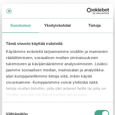
Suostumus
Yksityiskohdat
Tietoja
Tämä sivusto käyttää evästeitä
Käytämme evästeitä tarjoamamme sisällön ja mainosten
räätälöimiseen, sosiaalisen median ominaisuuksien
Holika Holika | Pig
Mizon | Snail Repair
Nose Clear Blackhead
Intensive Ampoule
tukemiseen ja kävijämäärämme analysoimiseen. Lisäksi
3-Step Kit
jaamme sosiaalisen median, mainosalan ja analytiikka-
alan kumppaneillemme tietoja siitä, miten käytät
4.35
29,90
€
5:stä
3.45
sivustoamme. Kumppanimme voivat yhdistää näitä
5,90
€
5:stä
tietoja muihin tietoihin, joita olet antanut heille tai joita on
kerätty, kun olet käyttänyt heidän palvelujaan.
Lisää ostoskoriin
Lisää ostoskoriin
Suostumuksen
Välttämätön
valinta