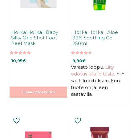
Holika Holika | Baby
Holika Holika | Aloe
Silky One Shot Foot
99% Soothing Gel
Peel Mask
250ml
5.00
4.58
10,95
€
9,90
€
5:stä
5:stä
Varasto loppu.
Liity
odotuslistalle tästä
, niin
saat ilmoituksen, kun
tuote on jälleen
Lisää ostoskoriin
saatavilla.
Tällä
tuotteella
on