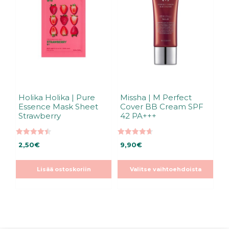
useampi
muunnelma.
Voit
tehdä
valinnat
tuotteen
sivulla.
Holika Holika | Pure
Missha | M Perfect
Essence Mask Sheet
Cover BB Cream SPF
Strawberry
42 PA+++
4.50
4.66
2,50
€
9,90
€
5:stä
5:stä
Lisää ostoskoriin
Valitse vaihtoehdoista