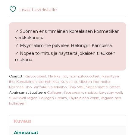
Lisää toivelistalle
✓ Suomen ensimmäinen korealaisen kosmetiikan
verkkokauppa.
✓ Myymälämme palvelee Helsingin Kampissa.
✓ Nopea toimitus ja näytteitä jokaisen tilauksen
mukana.
Osastot:
Kasvovoiteet
,
Herkkä iho
,
Ihonhoitotuotteet
,
Ikääntyvä
iho
,
Korealainen kosmetiikka
,
Kuiva iho
,
Miesten ihonhoito
,
Normaali iho
,
Pintakuiva sekaiho
,
Stay Well
,
Vegaaniset tuotteet
Avainsanat tuotteelle
Collagen
,
face cream
,
moisturizer
,
stay well
,
STAY Well Vegan Collagen Cream
,
Täyteläinen voide
,
Vegaaninen
kollageeni
Kuvaus
Ainesosat