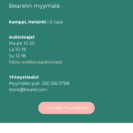
Bearelin myymälä
Kamppi, Helsinki
| E-taso
Aukioloajat
Ma-pe 10-20
La 10-19
Su 12-18
Katso poikkeusaukioloajat
Yhteystiedot
Myymälän puh. 050 556 3788
store@bearel.com
Lue lisää myymälästä