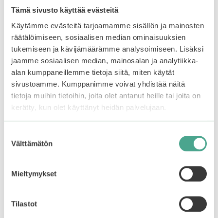
Tämä sivusto käyttää evästeitä
4.50
5.00
23,90
€
30,90
€
5:stä
5:stä
Käytämme evästeitä tarjoamamme sisällön ja mainosten
Varasto loppu.
Liity
räätälöimiseen, sosiaalisen median ominaisuuksien
odotuslistalle tästä
, niin
tukemiseen ja kävijämäärämme analysoimiseen. Lisäksi
saat ilmoituksen, kun
jaamme sosiaalisen median, mainosalan ja analytiikka-
tuote on jälleen
Lisää ostoskoriin
alan kumppaneillemme tietoja siitä, miten käytät
saatavilla.
sivustoamme. Kumppanimme voivat yhdistää näitä
tietoja muihin tietoihin, joita olet antanut heille tai joita on
kerätty, kun olet käyttänyt heidän palvelujaan.
Suostumuksen
Välttämätön
valinta
Mieltymykset
Tilastot