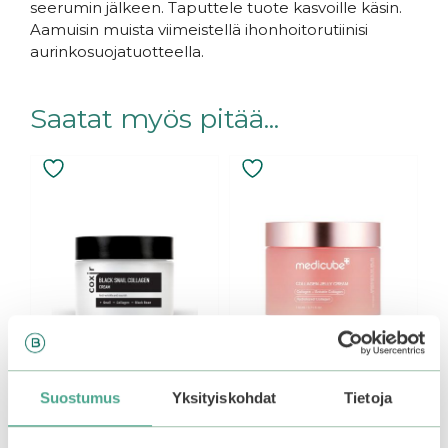
seerumin jälkeen. Taputtele tuote kasvoille käsin.
Aamuisin muista viimeistellä ihonhoitorutiinisi
aurinkosuojatuotteella.
Saatat myös pitää...
Suostumus
Yksityiskohdat
Tietoja
Coxir | Black Snail
Medicube | Collagen
Collagen Cream
Jelly Cream 110ml