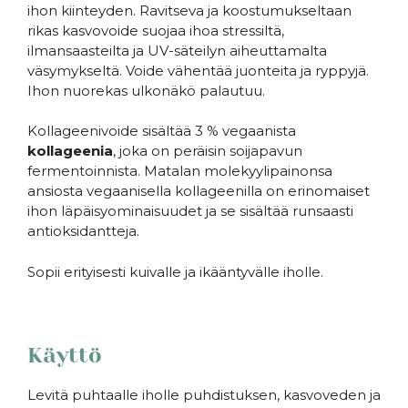
ihon kiinteyden. Ravitseva ja koostumukseltaan
rikas kasvovoide suojaa ihoa stressiltä,
ilmansaasteilta ja UV-säteilyn aiheuttamalta
väsymykseltä. Voide vähentää juonteita ja ryppyjä.
Ihon nuorekas ulkonäkö palautuu.
Kollageenivoide sisältää 3 % vegaanista
kollageenia
, joka on peräisin soijapavun
fermentoinnista. Matalan molekyylipainonsa
ansiosta vegaanisella kollageenilla on erinomaiset
ihon läpäisyominaisuudet ja se sisältää runsaasti
antioksidantteja.
Sopii erityisesti kuivalle ja ikääntyvälle iholle.
Käyttö
Levitä puhtaalle iholle puhdistuksen, kasvoveden ja