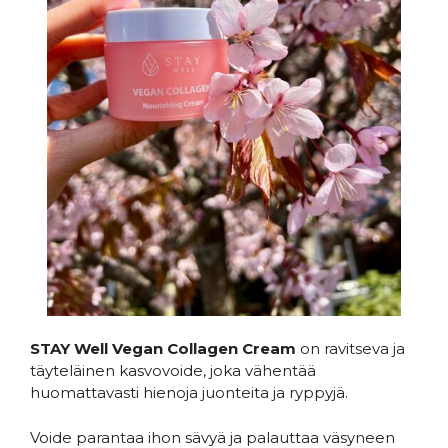
STAY Well Vegan Collagen Cream
on r
avitseva ja
täyteläinen kasvovoide, joka vähentää
huomattavasti hienoja juonteita ja ryppyjä.
Voide parantaa ihon sävyä ja palauttaa väsyneen