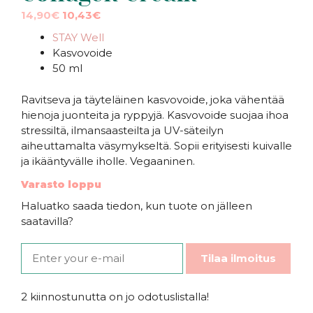
Alkuperäinen
Nykyinen
14,90
€
10,43
€
hinta
hinta
STAY Well
oli:
on:
Kasvovoide
14,90€.
14,90€.
50 ml
Ravitseva ja täyteläinen kasvovoide, joka vähentää
hienoja juonteita ja ryppyjä. Kasvovoide suojaa ihoa
stressiltä, ilmansaasteilta ja UV-säteilyn
aiheuttamalta väsymykseltä. Sopii erityisesti kuivalle
ja ikääntyvälle iholle. Vegaaninen.
Varasto loppu
Haluatko saada tiedon, kun tuote on jälleen
saatavilla?
Tilaa ilmoitus
2 kiinnostunutta on jo odotuslistalla!