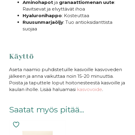
Aminohapot
ja
granaattiomenan
uute
:
Ravitsevat ja elvyttävät ihoa
Hyaluronihappo
: Kosteuttaa
Ruusunmarjaöljy
: Tuo antioksidanttista
suojaa
Käyttö
Aseta naamio puhdistetuille kasvoille kasvoveden
jälkeen ja anna vaikuttaa noin 15-20 minuuttia.
Poista ja taputtele loput hoitonesteestä kasvoille ja
kaulan iholle. Lisää haluamasi
kasvovoide
.
Saatat myös pitää...