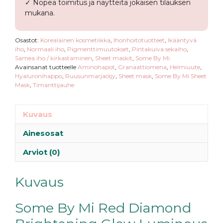
✓ Nopea toimitus ja näytteitä jokaisen tilauksen
mukana.
Osastot:
Korealainen kosmetiikka
,
Ihonhoitotuotteet
,
Ikääntyvä
iho
,
Normaali iho
,
Pigmenttimuutokset
,
Pintakuiva sekaiho
,
Samea iho / kirkastaminen
,
Sheet maskit
,
Some By Mi
Avainsanat tuotteelle
Aminohapot
,
Granaattiomena
,
Helmiuute
,
Hyaluronihappo
,
Ruusunmarjaöljy
,
Sheet mask
,
Some By Mi Sheet
Mask
,
Timanttijauhe
Kuvaus
Ainesosat
Arviot (0)
Kuvaus
Some By Mi Red Diamond