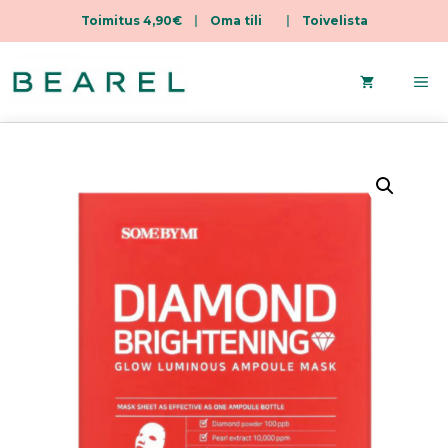
Toimitus 4,90€
|
Oma tili
|
Toivelista
Siirry
sisältöön
Va