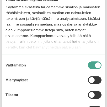
Käytämme evästeitä tarjoamamme sisällön ja mainosten
Tutustu myös
räätälöimiseen, sosiaalisen median ominaisuuksien
tukemiseen ja kävijämäärämme analysoimiseen. Lisäksi
jaamme sosiaalisen median, mainosalan ja analytiikka-
alan kumppaneillemme tietoja siitä, miten käytät
sivustoamme. Kumppanimme voivat yhdistää näitä
tietoja muihin tietoihin, joita olet antanut heille tai joita on
kerätty, kun olet käyttänyt heidän palvelujaan.
Suostumuksen
Välttämätön
valinta
Mieltymykset
Mizon | Hyaluronic
Holika Holika | Baby
Acid 100 Serum
Silky Foot Mask Sheet
Tilastot
4.60
4.40
29,90
€
4,90
€
5:stä
5:stä