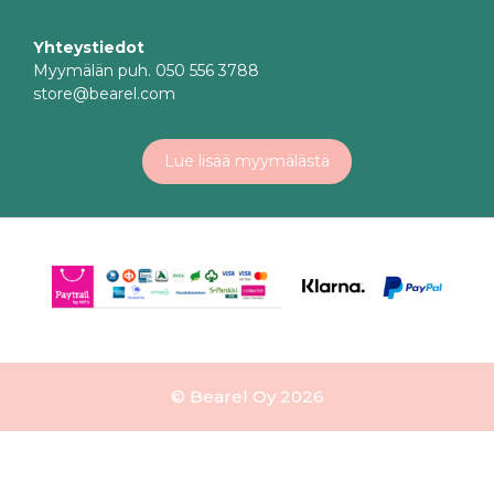
Yhteystiedot
Myymälän puh. 050 556 3788
store@bearel.com
Lue lisää myymälästä
© Bearel Oy 2026