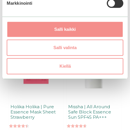
Markkinointi
Lisää ostoskoriin
Lisää ostoskoriin
Salli kaikki
–50%
Salli valinta
Kiellä
Holika Holika | Pure
Missha | All Around
Essence Mask Sheet
Safe Block Essence
Strawberry
Sun SPF45 PA+++