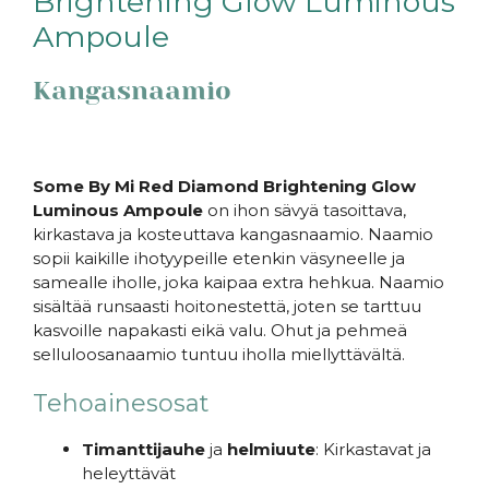
Brightening Glow Luminous
Ampoule
Kangasnaamio
Some By Mi Red Diamond Brightening Glow
Luminous Ampoule
on ihon sävyä tasoittava,
kirkastava ja kosteuttava kangasnaamio. Naamio
sopii kaikille ihotyypeille etenkin väsyneelle ja
samealle iholle, joka kaipaa extra hehkua. Naamio
sisältää runsaasti hoitonestettä, joten se tarttuu
kasvoille napakasti eikä valu. Ohut ja pehmeä
selluloosanaamio tuntuu iholla miellyttävältä.
Tehoainesosat
Timanttijauhe
ja
helmiuute
: Kirkastavat ja
heleyttävät