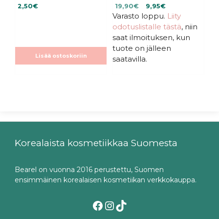
4.50
4.70
Alkuperäinen
Nykyinen
2,50
€
19,90
€
9,95
€
5:stä
5:stä
Varasto loppu.
hinta
hinta
Liity
oli:
on:
odotuslistalle tästä
, niin
19,90€.
19,90€.
saat ilmoituksen, kun
tuote on jälleen
Lisää ostoskoriin
saatavilla.
Korealaista kosmetiikkaa Suomesta
Bearel on vuonna 2016 perustettu, Suomen
ensimmäinen korealaisen kosmetiikan verkkokauppa.
Facebook
Instagram
TikTok