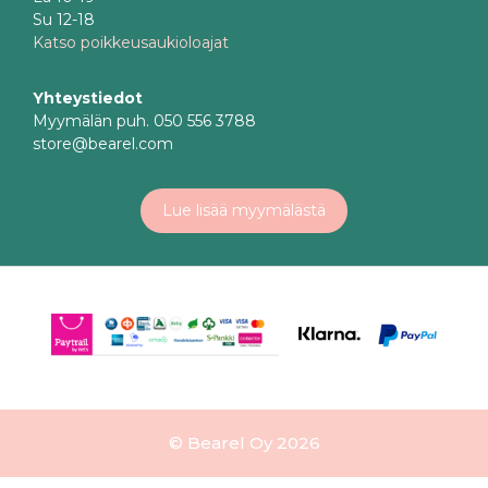
Su 12-18
Katso poikkeusaukioloajat
Yhteystiedot
Myymälän puh. 050 556 3788
store@bearel.com
Lue lisää myymälästä
© Bearel Oy 2026