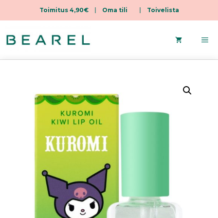
Toimitus 4,90€
|
Oma tili
|
Toivelista
Siirry
sisältöön
Va