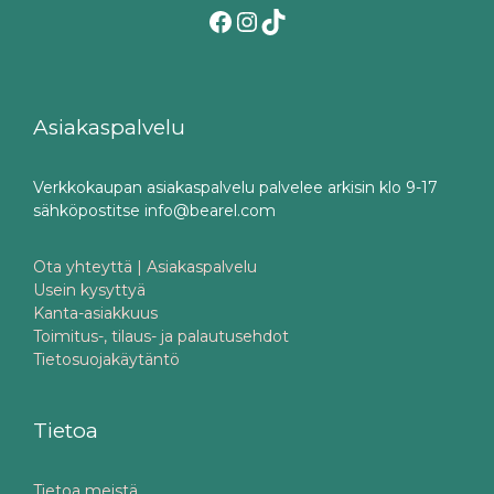
Facebook
Instagram
TikTok
Asiakaspalvelu
Verkkokaupan asiakaspalvelu palvelee arkisin klo 9-17
sähköpostitse info@bearel.com
Ota yhteyttä | Asiakaspalvelu
Usein kysyttyä
Kanta-asiakkuus
Toimitus-, tilaus- ja palautusehdot
Tietosuojakäytäntö
Tietoa
Tietoa meistä