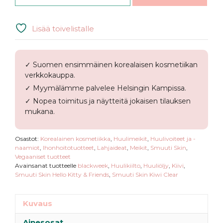
Lisää toivelistalle
✓ Suomen ensimmäinen korealaisen kosmetiikan
verkkokauppa.
✓ Myymälämme palvelee Helsingin Kampissa.
✓ Nopea toimitus ja näytteitä jokaisen tilauksen
mukana.
Osastot:
Korealainen kosmetiikka
,
Huulimeikit
,
Huulivoiteet ja -
naamiot
,
Ihonhoitotuotteet
,
Lahjaideat
,
Meikit
,
Smuuti Skin
,
Vegaaniset tuotteet
Avainsanat tuotteelle
blackweek
,
Huulikiilto
,
Huuliöljy
,
Kiivi
,
Smuuti Skin Hello Kitty & Friends
,
Smuuti Skin Kiwi Clear
Kuvaus
Ainesosat