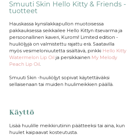
Smuuti Skin Hello Kitty & Friends -
tuotteet
Hauskassa kynsilakkapullon muotoisessa
pakkauksessa seikkailee Hello Kittyn itsevarma ja
persoonallinen kaveri, Kuromi! Limited edition -
huuliöljyjä on valmistettu rajattu erä. Saatavilla
myös vesimeloniuutetta sisältävä, pinkki
Hello Kitty
Watermelon Lip Oil
ja persikkainen
My Melody
Peach Lip Oil
.
Smuuti Skin -huuliöljyt sopivat käytettäväksi
sellaisenaan tai muiden huulimeikkien päällä.
Käyttö
Lisää huulille meikkirutiinin päätteeksi tai aina, kun
huulet kaipaavat kosteutusta.