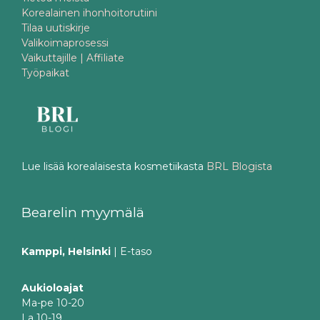
Korealainen ihonhoitorutiini
Tilaa uutiskirje
Valikoimaprosessi
Vaikuttajille | Affiliate
Työpaikat
Lue lisää korealaisesta kosmetiikasta
BRL Blogista
Bearelin myymälä
Kamppi, Helsinki
| E-taso
Aukioloajat
Ma-pe 10-20
La 10-19