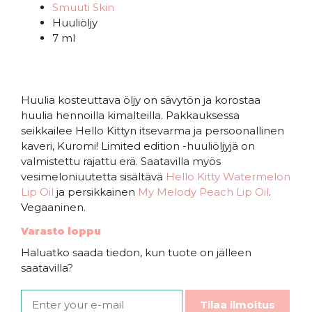
Smuuti Skin
Huuliöljy
7 ml
Huulia kosteuttava öljy on sävytön ja korostaa
huulia hennoilla kimalteilla. Pakkauksessa
seikkailee Hello Kittyn itsevarma ja persoonallinen
kaveri, Kuromi! Limited edition -huuliöljyjä on
valmistettu rajattu erä. Saatavilla myös
vesimeloniuutetta sisältävä
Hello Kitty Watermelon
Lip Oil
ja persikkainen
My Melody Peach Lip Oil
.
Vegaaninen.
Varasto loppu
Haluatko saada tiedon, kun tuote on jälleen
saatavilla?
Tilaa ilmoitus