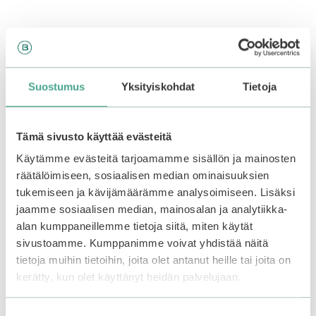
Saatat myös pitää...
Tällä
–50%
tuotteella
Suostumus
Yksityiskohdat
Tietoja
on
useampi
muunnelma.
Tämä sivusto käyttää evästeitä
Voit
Käytämme evästeitä tarjoamamme sisällön ja mainosten
tehdä
räätälöimiseen, sosiaalisen median ominaisuuksien
valinnat
tukemiseen ja kävijämäärämme analysoimiseen. Lisäksi
tuotteen
sivulla.
jaamme sosiaalisen median, mainosalan ja analytiikka-
alan kumppaneillemme tietoja siitä, miten käytät
sivustoamme. Kumppanimme voivat yhdistää näitä
TIRTIR | My Glow Lip
Oil
tietoja muihin tietoihin, joita olet antanut heille tai joita on
kerätty, kun olet käyttänyt heidän palvelujaan.
0
15,90
€
5
:
7,95
€
Suostumuksen