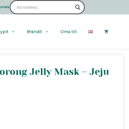
ymälä
Haku
yypit
Brändit
Oma tili
orong Jelly Mask – Jeju