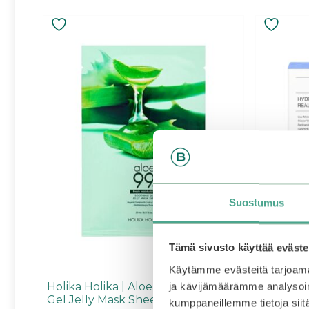
Suostumus
Tämä sivusto käyttää eväste
Käytämme evästeitä tarjoama
Holika Holika | Aloe 99% Soothing
Biodance
ja kävijämäärämme analysoim
Gel Jelly Mask Sheet
Deep Mas
kumppaneillemme tietoja siitä