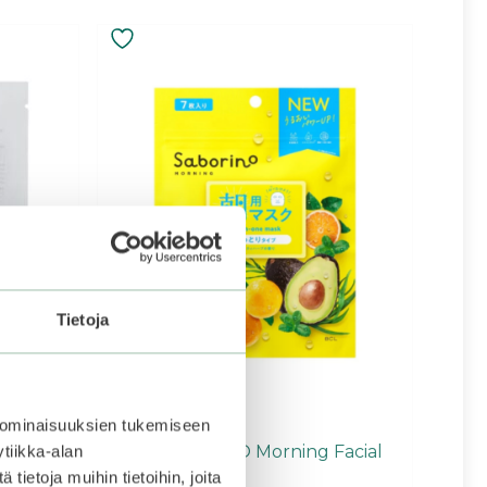
Tietoja
 ominaisuuksien tukemiseen
a
BCL | SABORINO Morning Facial
tiikka-alan
Sheet Mask
ietoja muihin tietoihin, joita