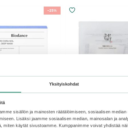
–25%
Yksityiskohdat
itä
mme sisällön ja mainosten räätälöimiseen, sosiaalisen median
 | Hydro Cera-Nol Real
Beauty of Joseon | Centell
iseen. Lisäksi jaamme sosiaalisen median, mainosalan ja analy
k 4 kpl
Asiatica Calming Mask
, miten käytät sivustoamme. Kumppanimme voivat yhdistää näitä t