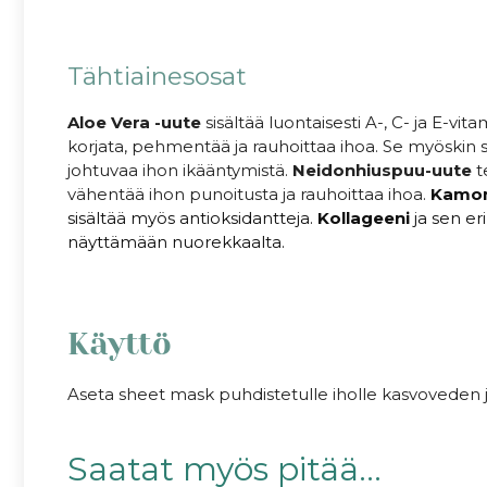
Tähtiainesosat
Aloe Vera
-uute
sisältää luontaisesti A-, C- ja E-vi
korjata, pehmentää ja rauhoittaa ihoa. Se myöskin 
johtuvaa ihon ikääntymistä.
Neidonhiuspuu-uute
t
vähentää ihon punoitusta ja rauhoittaa ihoa.
Kamom
sisältää myös antioksidantteja.
Kollageeni
ja sen er
näyttämään nuorekkaalta.
Käyttö
Aseta sheet mask puhdistetulle iholle kasvoveden j
Saatat myös pitää...