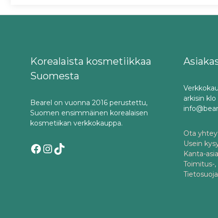
Korealaista kosmetiikkaa
Asiaka
Suomesta
Verkkokau
arkisin kl
Bearel on vuonna 2016 perustettu,
info@bea
Suomen ensimmäinen korealaisen
kosmetiikan verkkokauppa.
Ota yhteyt
Usein kys
Facebook
Instagram
TikTok
Kanta-asi
Toimitus-,
Tietosuoj