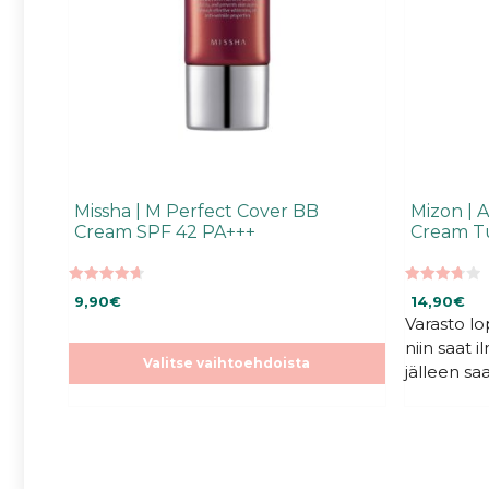
sivulla.
Missha | M Perfect Cover BB
Mizon | A
Cream SPF 42 PA+++
Cream T
4.66
3.79
9,90
€
14,90
€
5:stä
5:stä
Varasto l
niin saat 
Valitse vaihtoehdoista
jälleen saa