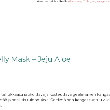
Avainsanat tuotteelle
Aloe vera
,
Collagen
,
kangasn
ly Mask – Jeju Aloe
 tehokkaasti rauhoittava ja kosteuttava geelimäinen kanga
tää pinnallisia tulehduksia. Geelimäinen kangas tuntuu viile
i.