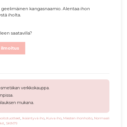
ava geelimäinen kangasnaamio. Alentaa ihon
stä iholta.
leen saatavilla?
 ilmoitus
smetiikan verkkokauppa.
pissa.
tilauksen mukana.
oitotuotteet
,
Ikääntyvä iho
,
Kuiva iho
,
Miesten ihonhoito
,
Normaali
kit
,
SKIN79