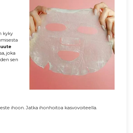
n kyky
umisesta
-uute
sa, joka
aden sen
este ihoon. Jatka ihonhoitoa kasvovoiteella.