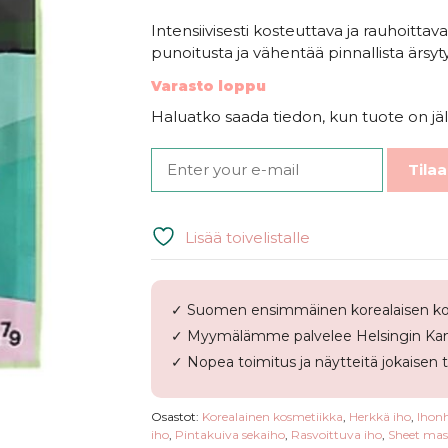
Intensiivisesti kosteuttava ja rauhoitt
punoitusta ja vähentää pinnallista ärsyty
Varasto loppu
Haluatko saada tiedon, kun tuote on jäl
Tilaa
Lisää toivelistalle
✓ Suomen ensimmäinen korealaisen ko
✓ Myymälämme palvelee Helsingin Kam
✓ Nopea toimitus ja näytteitä jokaisen 
Osastot:
Korealainen kosmetiikka
,
Herkkä iho
,
Ihonh
iho
,
Pintakuiva sekaiho
,
Rasvoittuva iho
,
Sheet mas