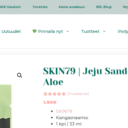
45€ tilauksiin
Toivelista
Kanta-asiakkuus
BRL Blogi
My
Uutuudet
Pinnalla nyt
Tuotteet
Ihot
SKIN79 | Jeju Sand
Aloe
(
1
tuotearvio)
5.00
5:stä
1,90
€
SKIN79
Kangasnaamio
1 kpl / 33 ml