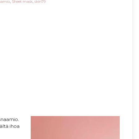
aamio
,
Sheet mask
,
skin79
snaamio.
ältä ihoa