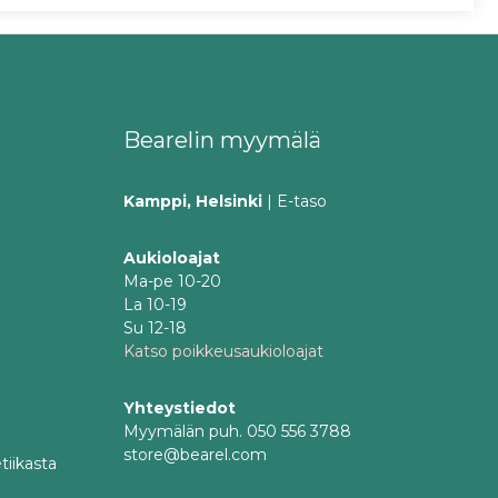
Bearelin myymälä
Kamppi, Helsinki
| E-taso
Aukioloajat
Ma-pe 10-20
La 10-19
Su 12-18
Katso poikkeusaukioloajat
Yhteystiedot
Myymälän puh. 050 556 3788
store@bearel.com
tiikasta