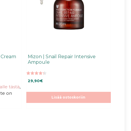
l Cream
Mizon | Snail Repair Intensive
Ampoule
4.35
29,90
€
5:stä
talle tästä
,
ote on
Lisää ostoskoriin