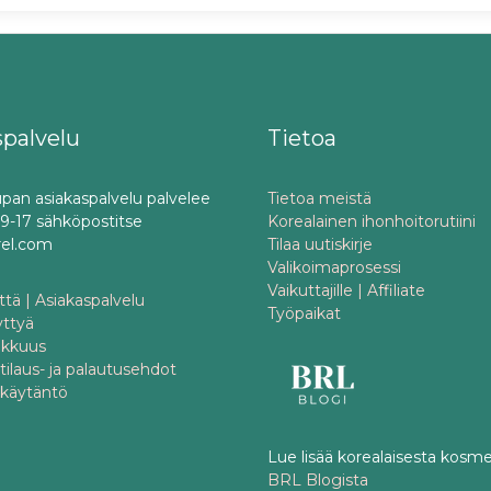
spalvelu
Tietoa
pan asiakaspalvelu palvelee
Tietoa meistä
o 9-17 sähköpostitse
Korealainen ihonhoitorutiini
rel.com
Tilaa uutiskirje
Valikoimaprosessi
Vaikuttajille | Affiliate
tä | Asiakaspalvelu
Työpaikat
yttyä
akkuus
 tilaus- ja palautusehdot
akäytäntö
Lue lisää korealaisesta kosme
BRL Blogista