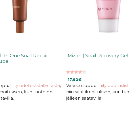
ll In One Snail Repair
Mizon | Snail Recovery Ge
ube
4.27
17,90
€
5:stä
oppu.
Liity odotuslistalle tästä
,
Varasto loppu.
Liity odotuslis
ilmoituksen, kun tuote on
niin saat ilmoituksen, kun tu
tavilla.
jälleen saatavilla.