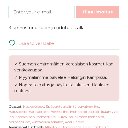
Tilaa ilmoitus
3 kiinnostunutta on jo odotuslistalla!
Lisää toivelistalle
✓ Suomen ensimmäinen korealaisen kosmetiikan
verkkokauppa.
✓ Myymälämme palvelee Helsingin Kampissa.
✓ Nopea toimitus ja näytteitä jokaisen tilauksen
mukana.
Osastot:
Kasvovoiteet
,
Epäpuhtauksiin taipuvainen iho
,
Hajusteettomat tuotteet
,
Herkkä iho
,
Ihonhoitotuotteet
,
Ikääntyvä
iho
,
Korealainen kosmetiikka
,
Kuiva iho
,
Miesten ihonhoito
,
Normaali iho
,
Pintakuiva sekaiho
,
Real Barrier
Avainsanat tuotteelle
Allantoiini
,
face cream
,
Hyaluronihappo
,