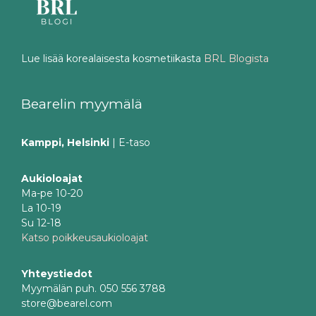
Lue lisää korealaisesta kosmetiikasta
BRL Blogista
Bearelin myymälä
Kamppi, Helsinki
| E-taso
Aukioloajat
Ma-pe 10-20
La 10-19
Su 12-18
Katso poikkeusaukioloajat
Yhteystiedot
Myymälän puh. 050 556 3788
store@bearel.com