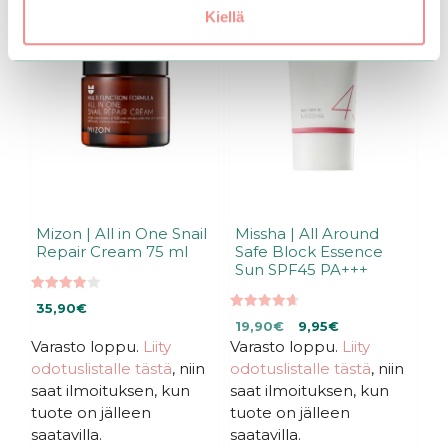
Kiellä
Mizon | All in One Snail
Missha | All Around
Repair Cream 75 ml
Safe Block Essence
Sun SPF45 PA+++
3.94
35,90
€
5:stä
4.70
Alkuperäinen
Nykyinen
19,90
€
9,95
€
5:stä
Varasto loppu.
Liity
Varasto loppu.
hinta
hinta
Liity
oli:
on:
odotuslistalle tästä
, niin
odotuslistalle tästä
, niin
19,90€.
19,90€.
saat ilmoituksen, kun
saat ilmoituksen, kun
tuote on jälleen
tuote on jälleen
saatavilla.
saatavilla.