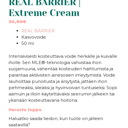
REAL BARRIER |
Extreme Cream
34,90
€
REAL BARRIER
Kasvovoide
50 ml
Intensiivisesti kosteuttava voide herkälle ja kuivalle
iholle. Sen MLE®-teknologia vahvistaa ihon
suojamuuria, vähentää kosteuden haihtumista ja
parantaa aktiivisten ainesosien imeytymistä. Voide
rauhoittaa punoitusta ja ärsytystä, jättäen ihon
pehmeäksi, sileäksi ja hyvinvoivan tuntuiseksi. Sopii
aamuin ja illoin käytettäväksi seerumin jälkeen tai
yksinään kosteuttavana hoitona.
Varasto loppu
Haluatko saada tiedon, kun tuote on jälleen
saatavilla?