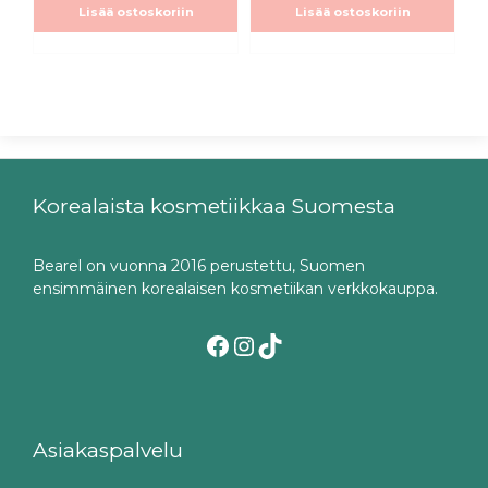
Lisää ostoskoriin
Lisää ostoskoriin
Korealaista kosmetiikkaa Suomesta
Bearel on vuonna 2016 perustettu, Suomen
ensimmäinen korealaisen kosmetiikan verkkokauppa.
Facebook
Instagram
TikTok
Asiakaspalvelu