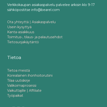
Verkkokaupan asiakaspalvelu palvelee arkisin klo 9-17
sähköpostitse info@bearel.com
Ota yhteyttä | Asiakaspalvelu
Usein kysyttyä
Kanta-asiakkuus
Toimitus-, tilaus- ja palautusehdot
Tietosuojakäytäntö
Tietoa
Tietoa meistä
Korealainen ihonhoitorutiini
Tilaa uutiskirje
Valikoimaprosessi
Vaikuttajille | Affiliate
Työpaikat