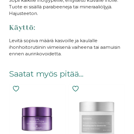
Sopii kaikille ihotyypeille, erityisesti kuivalle iholle.
Tuote ei sisällä parabeeneja tai mineraaliöljyjä.
Hajusteeton.
Käyttö:
Levitä sopiva määrä kasvoille ja kaulalle
ihonhoitorutiinin viimeisenä vaiheena tai aamuisin
ennen aurinkovoidetta.
Saatat myös pitää...