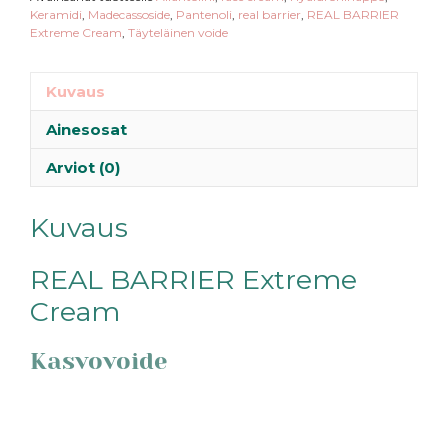
Keramidi
,
Madecassoside
,
Pantenoli
,
real barrier
,
REAL BARRIER
Extreme Cream
,
Täyteläinen voide
Kuvaus
Ainesosat
Arviot (0)
Kuvaus
REAL BARRIER Extreme
Cream
Kasvovoide