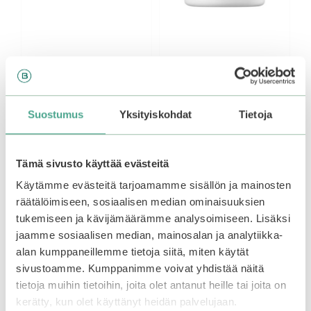
Missha | Time
mixsoon | Premium
Revolution Night
Centella Asiatica
Repair Ampoule
Cream
Cream 5x
Suostumus
Yksityiskohdat
Tietoja
0
55,90
€
5
0
:
53,90
€
5
s
:
t
Tämä sivusto käyttää evästeitä
s
ä
t
Lisää ostoskoriin
Lisää ostoskoriin
ä
Käytämme evästeitä tarjoamamme sisällön ja mainosten
räätälöimiseen, sosiaalisen median ominaisuuksien
tukemiseen ja kävijämäärämme analysoimiseen. Lisäksi
jaamme sosiaalisen median, mainosalan ja analytiikka-
Tällä
–25%
alan kumppaneillemme tietoja siitä, miten käytät
tuotteella
on
sivustoamme. Kumppanimme voivat yhdistää näitä
useampi
tietoja muihin tietoihin, joita olet antanut heille tai joita on
muunnelma.
kerätty, kun olet käyttänyt heidän palvelujaan.