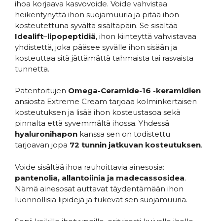
ihoa korjaava kasvovoide. Voide vahvistaa
heikentynyttä ihon suojamuuria ja pitää ihon
kosteutettuna syvältä sisältäpäin. Se sisältää
Idealift
–
lipopeptidiä
, ihon kiinteyttä vahvistavaa
yhdistettä, joka pääsee syvälle ihon sisään ja
kosteuttaa sitä jättämättä tahmaista tai rasvaista
tunnetta.
Patentoitujen
Omega-Ceramide-16 -keramidien
ansiosta Extreme Cream tarjoaa kolminkertaisen
kosteutuksen ja lisää ihon kosteustasoa sekä
pinnalta että syvemmältä ihossa. Yhdessä
hyaluronihapon
kanssa sen on todistettu
tarjoavan jopa
72 tunnin jatkuvan kosteutuksen
.
Voide sisältää ihoa rauhoittavia ainesosia:
pantenolia, allantoiinia ja madecassosidea
.
Nämä ainesosat auttavat täydentämään ihon
luonnollisia lipidejä ja tukevat sen suojamuuria.