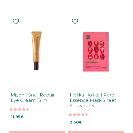
Mizon | Snail Repair
Holika Holika | Pure
Eye Cream 15 ml
Essence Mask Sheet
Strawberry
4.60
11,95
€
5:stä
4.50
2,50
€
5:stä