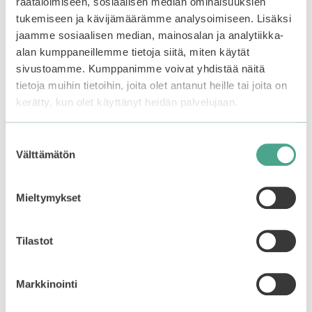
räätälöimiseen, sosiaalisen median ominaisuuksien
tukemiseen ja kävijämäärämme analysoimiseen. Lisäksi
Tällä
–20%
ALE
jaamme sosiaalisen median, mainosalan ja analytiikka-
tuotteella
alan kumppaneillemme tietoja siitä, miten käytät
on
sivustoamme. Kumppanimme voivat yhdistää näitä
useampi
tietoja muihin tietoihin, joita olet antanut heille tai joita on
muunnelma.
kerätty, kun olet käyttänyt heidän palvelujaan.
Voit
tehdä
valinnat
Suostumuksen
tuotteen
Välttämätön
valinta
sivulla.
Mieltymykset
BBIA | Never Die
Holika Holika | Wonder
Brush Eyeliner 02
Drawing 24hr Auto
Matte Brown
Eyebrow
Tilastot
4.50
5.00
Hintaluokka:
12,90
€
6,32
€
–
7,90
€
5:stä
5:stä
Varasto loppu.
Liity
6,32€
Markkinointi
-
odotuslistalle tästä
, niin
7,90€