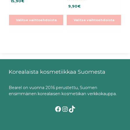
15,90
€
5:stä
4.66
9,90
€
5:stä
Valitse vaihtoehdoista
Valitse vaihtoehdoista
Korealaista kosmetiikkaa Suomesta
Bearel on vuonna 2016 perustettu, Suomen
ensimmäinen korealaisen kosmetiikan verkkokauppa.
Facebook
Instagram
TikTok