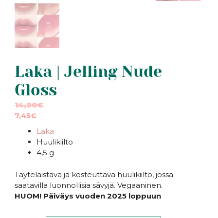
Laka | Jelling Nude
Gloss
14,90
€
7,45
€
Laka
Huulikiilto
4,5 g
Täyteläistävä ja kosteuttava huulikiilto, jossa
saatavilla luonnollisia sävyjä. Vegaaninen.
HUOM! Päiväys vuoden 2025 loppuun