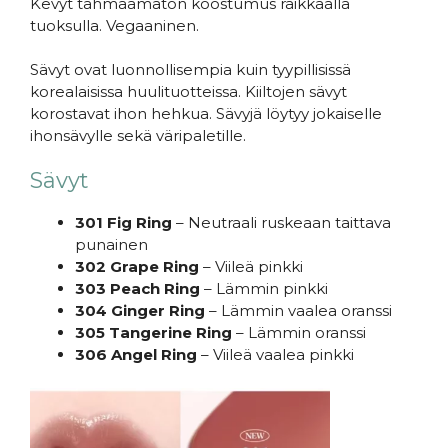
Kevyt tahmaamaton koostumus raikkaalla
tuoksulla. Vegaaninen.
Sävyt ovat luonnollisempia kuin tyypillisissä
korealaisissa huulituotteissa. Kiiltojen sävyt
korostavat ihon hehkua. Sävyjä löytyy jokaiselle
ihonsävylle sekä väripaletille.
Sävyt
301 Fig Ring
– Neutraali ruskeaan taittava
punainen
302 Grape Ring
– Viileä pinkki
303 Peach Ring
– Lämmin pinkki
304 Ginger Ring
– Lämmin vaalea oranssi
305 Tangerine Ring
– Lämmin oranssi
306 Angel Ring
– Viileä vaalea pinkki