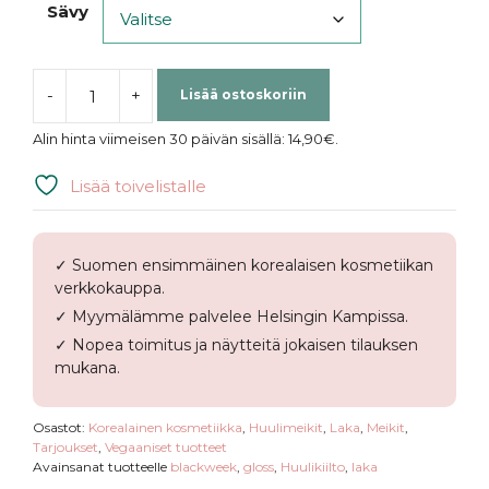
Sävy
-
+
Lisää ostoskoriin
Laka
|
Alin hinta viimeisen 30 päivän sisällä:
14,90
€
.
Jelling
Nude
Lisää toivelistalle
Gloss
määrä
✓ Suomen ensimmäinen korealaisen kosmetiikan
verkkokauppa.
✓ Myymälämme palvelee Helsingin Kampissa.
✓ Nopea toimitus ja näytteitä jokaisen tilauksen
mukana.
Osastot:
Korealainen kosmetiikka
,
Huulimeikit
,
Laka
,
Meikit
,
Tarjoukset
,
Vegaaniset tuotteet
Avainsanat tuotteelle
blackweek
,
gloss
,
Huulikiilto
,
laka