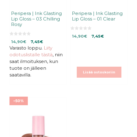
Peripera | Ink Glasting
Peripera | Ink Glasting
Lip Gloss – 03 Chilling
Lip Gloss – 01 Clear
Rosy
0
Alkuperäinen
Nykyinen
14,90
€
7,45
€
5
0
Alkuperäinen
Nykyinen
:
14,90
€
7,45
€
hinta
hinta
5
s
:
Varasto loppu.
hinta
hinta
Liity
oli:
on:
t
s
ä
oli:
on:
14,90€.
14,90€.
odotuslistalle tästä
, niin
t
ä
14,90€.
14,90€.
saat ilmoituksen, kun
tuote on jälleen
Lisää ostoskoriin
saatavilla.
–50%