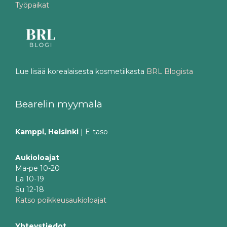
Työpaikat
Lue lisää korealaisesta kosmetiikasta
BRL Blogista
Bearelin myymälä
Kamppi, Helsinki
| E-taso
Aukioloajat
Ma-pe 10-20
La 10-19
Su 12-18
Katso poikkeusaukioloajat
Yhteystiedot