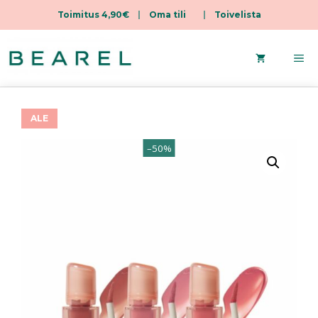
Toimitus 4,90€
|
Oma tili
|
Toivelista
Siirry
sisältöön
Va
ALE
–50%