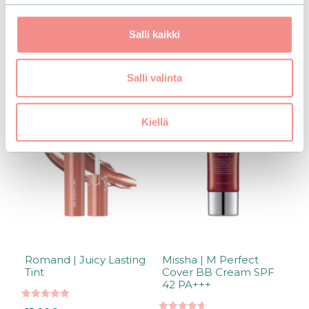
saat ilmoituksen, kun
tuote on jälleen
Valitse vaihtoehdoista
saatavilla.
Salli kaikki
Salli valinta
Tällä
Tällä
tuotteella
tuotteella
on
on
Kiellä
useampi
useampi
muunnelma.
muunnelma.
Voit
Voit
tehdä
tehdä
valinnat
valinnat
tuotteen
tuotteen
sivulla.
sivulla.
Romand | Juicy Lasting
Missha | M Perfect
Tint
Cover BB Cream SPF
42 PA+++
5.00