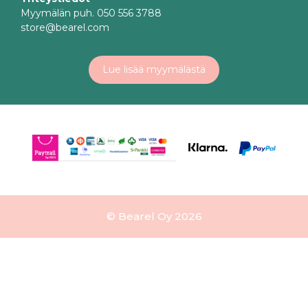
Myymälän puh. 050 556 3788
store@bearel.com
Lue lisää myymälästä
© Bearel Oy 2026