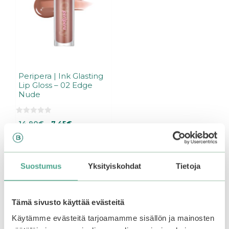
Peripera | Ink Glasting
Lip Gloss – 02 Edge
Nude
0
Alkuperäinen
Nykyinen
14,90
€
7,45
€
5
:
Varasto loppu.
hinta
hinta
Liity
s
oli:
on:
odotuslistalle tästä
, niin
t
ä
14,90€.
14,90€.
saat ilmoituksen, kun
Suostumus
Yksityiskohdat
Tietoja
tuote on jälleen
saatavilla.
Tämä sivusto käyttää evästeitä
Käytämme evästeitä tarjoamamme sisällön ja mainosten
Tutustu myös