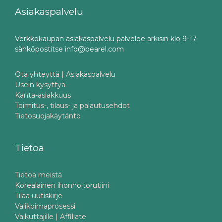
Asiakaspalvelu
Verkkokaupan asiakaspalvelu palvelee arkisin klo 9-17
sähköpostitse info@bearel.com
Ota yhteyttä | Asiakaspalvelu
Usein kysyttyä
Kanta-asiakkuus
Toimitus-, tilaus- ja palautusehdot
Tietosuojakäytäntö
Tietoa
Tietoa meistä
Korealainen ihonhoitorutiini
Tilaa uutiskirje
Valikoimaprosessi
Vaikuttajille | Affiliate