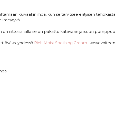
uttamaan kuivaakin ihoa, kun se tarvitsee erityisen tehokast
n imeytyvä.
m on riittoisa, sillä se on pakattu kätevään ja isoon pumpp
tettäväksi yhdessä
Rich Moist Soothing Cream
-kasvovoiteen
ihoa