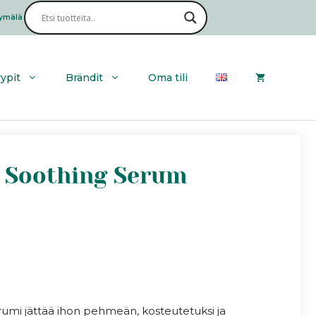
ymälä
Haku
yypit
Brändit
Oma tili
st Soothing Serum
erumi jättää ihon pehmeän, kosteutetuksi ja