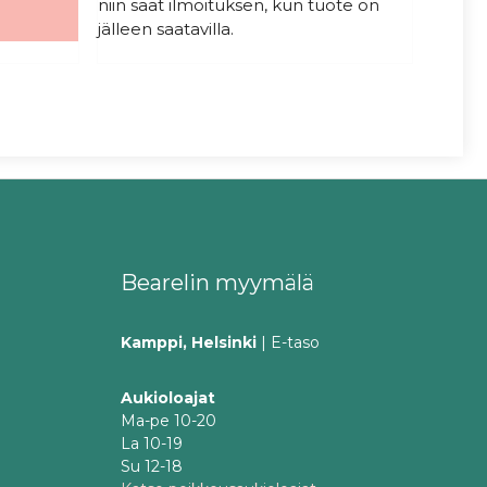
niin saat ilmoituksen, kun tuote on
jälleen saatavilla.
Bearelin myymälä
Kamppi, Helsinki
| E-taso
Aukioloajat
Ma-pe 10-20
La 10-19
Su 12-18