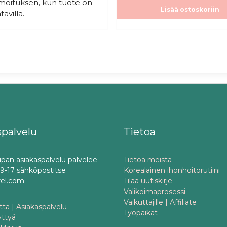
ilmoituksen, kun tuote on
Lisää ostoskoriin
tavilla.
spalvelu
Tietoa
pan asiakaspalvelu palvelee
Tietoa meistä
o 9-17 sähköpostitse
Korealainen ihonhoitorutiini
rel.com
Tilaa uutiskirje
Valikoimaprosessi
Vaikuttajille | Affiliate
tä | Asiakaspalvelu
Työpaikat
yttyä