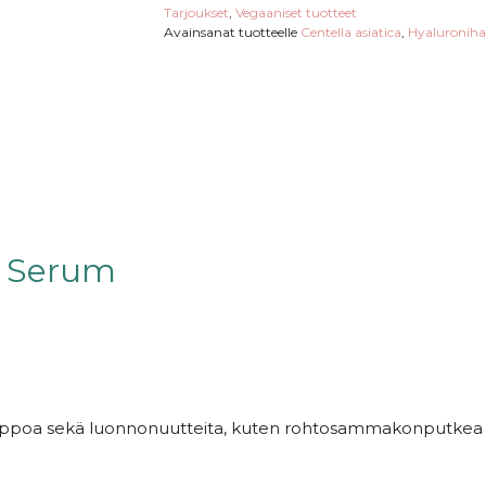
Tarjoukset
,
Vegaaniset tuotteet
Avainsanat tuotteelle
Centella asiatica
,
Hyaluronih
g Serum
poa sekä luonnonuutteita, kuten rohtosammakonputkea (cica