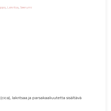
appo
,
Lakritsa
,
Seerumi
), lakritsaa ja parsakaaliuutetta sisältävä