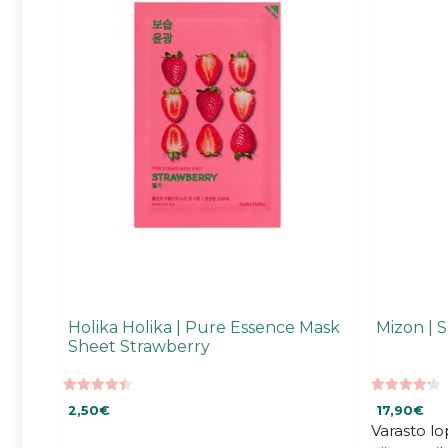
Holika Holika | Pure Essence Mask
Mizon | 
Sheet Strawberry
4.50
4.27
2,50
€
17,90
€
5:stä
5:stä
Varasto l