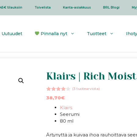
45€ tilauksiin
Toivelista
Kanta-asiakkuus
BRL Blogi
My
Uutuudet
Pinnalla nyt
Tuotteet
Ihot
Klairs | Rich Moi
(
3
tuotearviota)
4.00
38,70
€
5:stä
Klairs
Seerumi
80 ml
Ärtynyttä ja kuivaa ihoa rauhoittava se