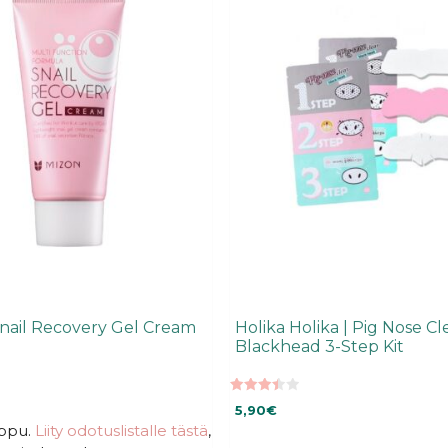
Snail Recovery Gel Cream
Holika Holika | Pig Nose Cl
Blackhead 3-Step Kit
3.45
5,90
€
5:stä
oppu.
Liity odotuslistalle tästä
,