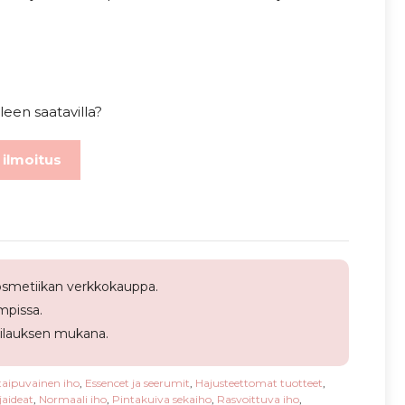
leen saatavilla?
 ilmoitus
smetiikan verkkokauppa.
pissa.
tilauksen mukana.
taipuvainen iho
,
Essencet ja seerumit
,
Hajusteettomat tuotteet
,
jaideat
,
Normaali iho
,
Pintakuiva sekaiho
,
Rasvoittuva iho
,