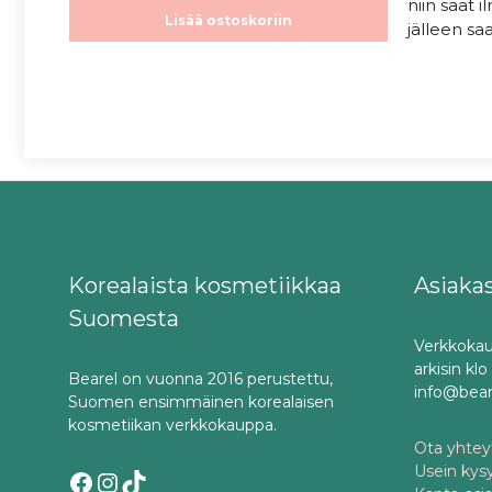
niin saat 
Lisää ostoskoriin
jälleen saa
Korealaista kosmetiikkaa
Asiaka
Suomesta
Verkkokau
arkisin kl
Bearel on vuonna 2016 perustettu,
info@bea
Suomen ensimmäinen korealaisen
kosmetiikan verkkokauppa.
Ota yhteyt
Usein kys
Facebook
Instagram
TikTok