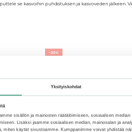
tele se kasvoihin puhdistuksen ja kasvoveden jälkeen. Vii
–25%
Yksityiskohdat
itä
mme sisällön ja mainosten räätälöimiseen, sosiaalisen median
iseen. Lisäksi jaamme sosiaalisen median, mainosalan ja analy
, miten käytät sivustoamme. Kumppanimme voivat yhdistää näitä t