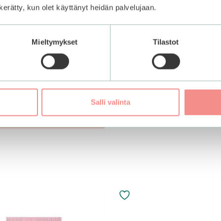
n kerätty, kun olet käyttänyt heidän palvelujaan.
Mieltymykset
Tilastot
Hydrium Triple
ic Moisture Ampoule
nen
kyinen
20,25
€
Salli valinta
nta
:
Lisää ostoskoriin
,00€.