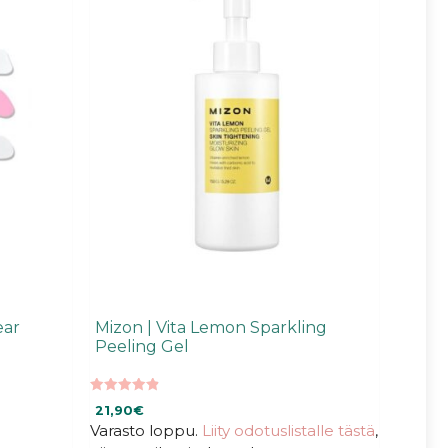
ear
Mizon | Vita Lemon Sparkling
Peeling Gel
4.96
21,90
€
5:stä
Varasto loppu.
Liity odotuslistalle tästä
,