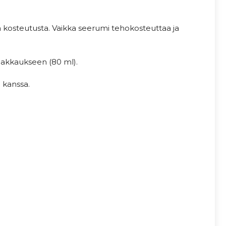
a kosteutusta. Vaikka seerumi tehokosteuttaa ja
upakkaukseen (80 ml).
 kanssa.