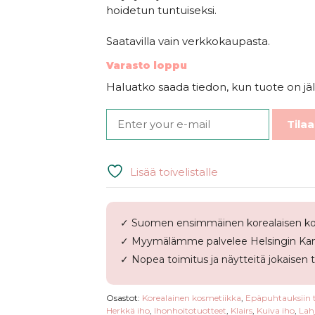
hoidetun tuntuiseksi.
Saatavilla vain verkkokaupasta.
Varasto loppu
Haluatko saada tiedon, kun tuote on jäl
Tilaa
Lisää toivelistalle
✓ Suomen ensimmäinen korealaisen ko
✓ Myymälämme palvelee Helsingin Kam
✓ Nopea toimitus ja näytteitä jokaisen 
Osastot:
Korealainen kosmetiikka
,
Epäpuhtauksiin 
Herkkä iho
,
Ihonhoitotuotteet
,
Klairs
,
Kuiva iho
,
Lah