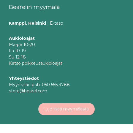
Bearelin myymälä
Kamppi, Helsinki
| E-taso
Aukioloajat
Ma-pe 10-20
La 10-19
Su 12-18
Katso poikkeusaukioloajat
Yhteystiedot
Myymälän puh. 050 556 3788
store@bearel.com
Lue lisää myymälästä