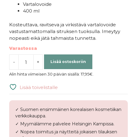
Vartalovoide
400 ml
Kosteuttava, ravitseva ja virkistävä vartalovoide
vastustamattomalla sitruksen tuoksulla. Imeytyy
nopeasti eikä jätä tahmaista tunnetta.
Varastossa
-
+
Lisää ostoskoriin
Holika
Holika
Alin hinta viimeisen 30 päivän sisällä:
17,95
€
.
|
Perfumed
Lisää toivelistalle
Body
Lotion
Sparkling
✓ Suomen ensimmäinen korealaisen kosmetiikan
määrä
verkkokauppa.
✓ Myymälämme palvelee Helsingin Kampissa.
✓ Nopea toimitus ja näytteitä jokaisen tilauksen