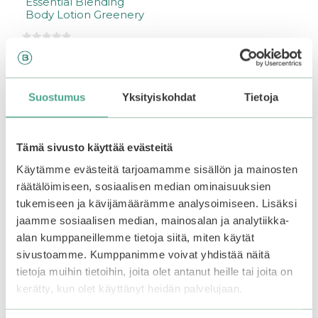
Essential Blending
Body Lotion Greenery
0
12,90
€
5
:
Varasto loppu.
Liity
s
odotuslistalle tästä
, niin
t
ä
Suostumus
Yksityiskohdat
Tietoja
saat ilmoituksen, kun
tuote on jälleen
saatavilla.
Tämä sivusto käyttää evästeitä
Käytämme evästeitä tarjoamamme sisällön ja mainosten
räätälöimiseen, sosiaalisen median ominaisuuksien
Tutustu myös
tukemiseen ja kävijämäärämme analysoimiseen. Lisäksi
jaamme sosiaalisen median, mainosalan ja analytiikka-
alan kumppaneillemme tietoja siitä, miten käytät
sivustoamme. Kumppanimme voivat yhdistää näitä
tietoja muihin tietoihin, joita olet antanut heille tai joita on
kerätty, kun olet käyttänyt heidän palvelujaan.