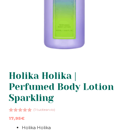
Holika Holika |
Perfumed Body Lotion
Sparkling
(
1
tuotearvio)
5.00
5:stä
17,95
€
Holika Holika