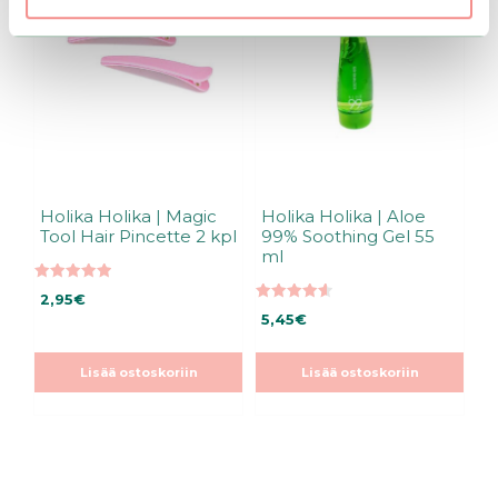
Holika Holika | Magic
Holika Holika | Aloe
Tool Hair Pincette 2 kpl
99% Soothing Gel 55
ml
5.00
2,95
€
5:stä
4.64
5,45
€
5:stä
Lisää ostoskoriin
Lisää ostoskoriin