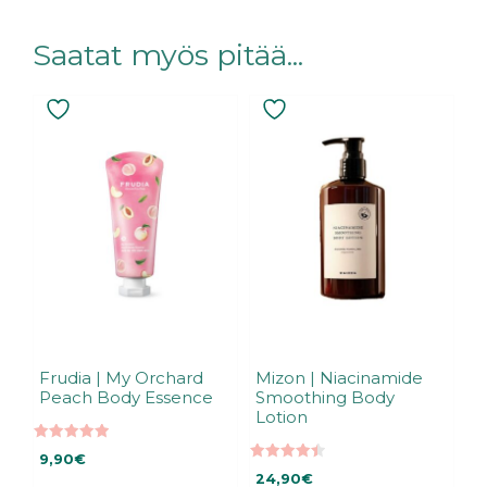
Saatat myös pitää...
Frudia | My Orchard
Mizon | Niacinamide
Peach Body Essence
Smoothing Body
Lotion
5.00
9,90
€
5:stä
4.50
24,90
€
5:stä