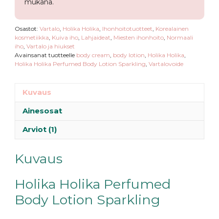
mukana.
Osastot:
Vartalo
,
Holika Holika
,
Ihonhoitotuotteet
,
Korealainen
kosmetiikka
,
Kuiva iho
,
Lahjaideat
,
Miesten ihonhoito
,
Normaali
iho
,
Vartalo ja hiukset
Avainsanat tuotteelle
body cream
,
body lotion
,
Holika Holika
,
Holika Holika Perfumed Body Lotion Sparkling
,
Vartalovoide
Kuvaus
Ainesosat
Arviot (1)
Kuvaus
Holika Holika Perfumed
Body Lotion Sparkling