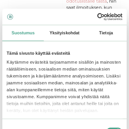
odotuslistalle tästä
, niin
t
t
ä
ä
saat ilmoituksen, kun
tuote on jälleen
Lisää ostoskoriin
saatavilla.
Suostumus
Yksityiskohdat
Tietoja
Tutustu myös
Tämä sivusto käyttää evästeitä
Käytämme evästeitä tarjoamamme sisällön ja mainosten
räätälöimiseen, sosiaalisen median ominaisuuksien
tukemiseen ja kävijämäärämme analysoimiseen. Lisäksi
jaamme sosiaalisen median, mainosalan ja analytiikka-
alan kumppaneillemme tietoja siitä, miten käytät
sivustoamme. Kumppanimme voivat yhdistää näitä
tietoja muihin tietoihin, joita olet antanut heille tai joita on
kerätty, kun olet käyttänyt heidän palvelujaan.
Suostumuksen