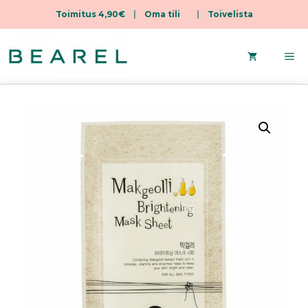
Toimitus 4,90€
|
Oma tili
|
Toivelista
Siirry
sisältöön
Va