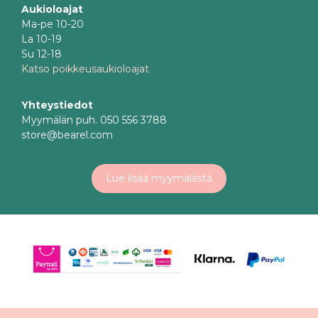
Aukioloajat
Ma-pe 10-20
La 10-19
Su 12-18
Katso poikkeusaukioloajat
Yhteystiedot
Myymälän puh. 050 556 3788
store@bearel.com
Lue lisää myymälästä