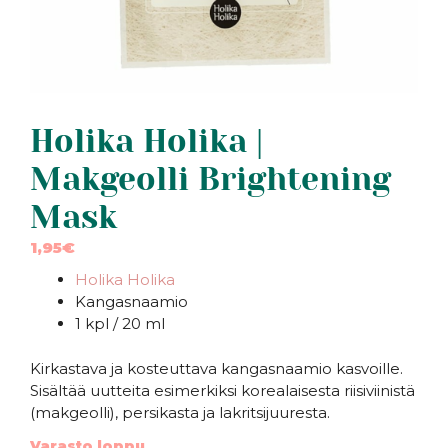
Holika Holika |
Makgeolli Brightening
Mask
1,95
€
Holika Holika
Kangasnaamio
1 kpl / 20 ml
Kirkastava ja kosteuttava kangasnaamio kasvoille.
Sisältää uutteita esimerkiksi korealaisesta riisiviinistä
(makgeolli), persikasta ja lakritsijuuresta.
Varasto loppu