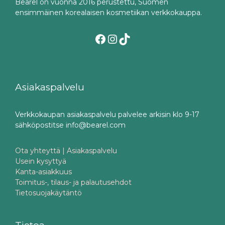
Bearel on vuonna 2016 perustettu, Suomen
ensimmäinen korealaisen kosmetiikan verkkokauppa.
Facebook
Instagram
TikTok
Asiakaspalvelu
Verkkokaupan asiakaspalvelu palvelee arkisin klo 9-17
sähköpostitse info@bearel.com
Ota yhteyttä | Asiakaspalvelu
Usein kysyttyä
Kanta-asiakkuus
Toimitus-, tilaus- ja palautusehdot
Tietosuojakäytäntö