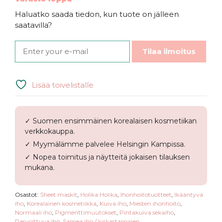
Haluatko saada tiedon, kun tuote on jälleen
saatavilla?
Tilaa ilmoitus
Lisää toivelistalle
✓ Suomen ensimmäinen korealaisen kosmetiikan
verkkokauppa.
✓ Myymälämme palvelee Helsingin Kampissa.
✓ Nopea toimitus ja näytteitä jokaisen tilauksen
mukana.
Osastot:
Sheet maskit
,
Holika Holika
,
Ihonhoitotuotteet
,
Ikääntyvä
iho
,
Korealainen kosmetiikka
,
Kuiva iho
,
Miesten ihonhoito
,
Normaali iho
,
Pigmenttimuutokset
,
Pintakuiva sekaiho
,
Rasvoittuva iho
,
Samea iho / kirkastaminen