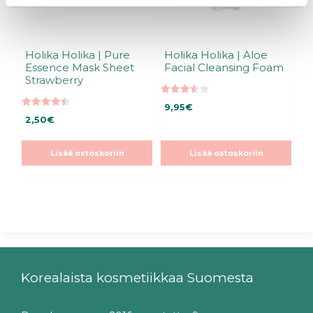
Holika Holika | Pure
Holika Holika | Aloe
Essence Mask Sheet
Facial Cleansing Foam
Strawberry
3.50
9,95
€
5:stä
4.50
2,50
€
5:stä
Lisää ostoskoriin
Lisää ostoskoriin
Korealaista kosmetiikkaa Suomesta