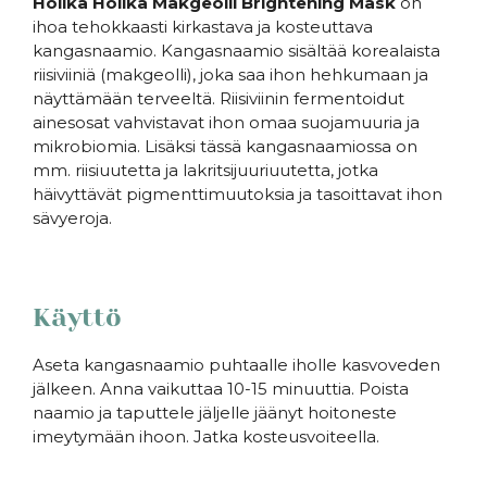
Holika Holika Makgeolli Brightening Mask
on
ihoa tehokkaasti kirkastava ja kosteuttava
kangasnaamio. Kangasnaamio sisältää korealaista
riisiviiniä (makgeolli), joka saa ihon hehkumaan ja
näyttämään terveeltä. Riisiviinin fermentoidut
ainesosat vahvistavat ihon omaa suojamuuria ja
mikrobiomia. Lisäksi tässä kangasnaamiossa on
mm. riisiuutetta ja lakritsijuuriuutetta, jotka
häivyttävät pigmenttimuutoksia ja tasoittavat ihon
sävyeroja.
Käyttö
Aseta kangasnaamio puhtaalle iholle kasvoveden
jälkeen. Anna vaikuttaa 10-15 minuuttia. Poista
naamio ja taputtele jäljelle jäänyt hoitoneste
imeytymään ihoon. Jatka kosteusvoiteella.