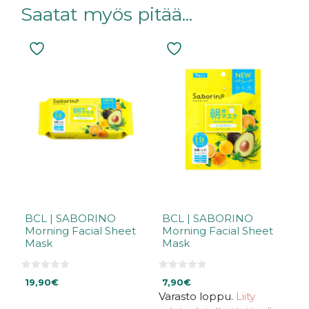
Saatat myös pitää...
BCL | SABORINO
BCL | SABORINO
Morning Facial Sheet
Morning Facial Sheet
Mask
Mask
0
0
19,90
€
7,90
€
5
5
:
:
Varasto loppu.
Liity
s
s