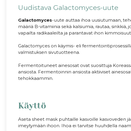
Uudistava Galactomyces-uute
Galactomyces
-uute auttaa ihoa uusiutumaan, teh
määriä B-vitamiinia sekä kalsiumia, rautaa, sinkkiä, jo
vapailta radikaaleilta ja parantavat ihon kimmoisuut
Galactomyces on käymis- eli fermentointiprosessilla s
valmistuksen sivutuotteena.
Fermentoituneet ainesosat ovat suosittuja Koreassa
ansiosta. Fermentoinnin ansiosta aktiiviset aineso
tehokkaammin.
Käyttö
Aseta sheet mask puhtaille kasvoille kasvoveden jäl
imeytymään ihoon. Ihoa ei tarvitse huuhdella naam