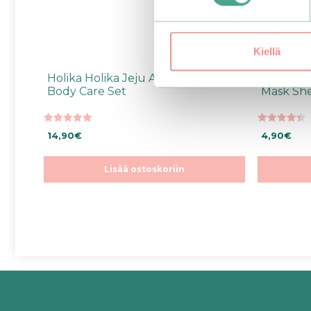
Kiellä
Holika Holika Jeju Aloe Face &
Holika Ho
Body Care Set
Mask Sh
5.00
4.40
14,90
€
4,90
€
5:stä
5:stä
Lisää ostoskoriin