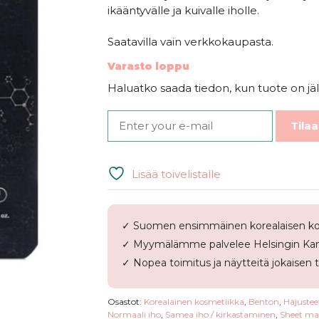
ikääntyvälle ja kuivalle iholle.
Saatavilla vain verkkokaupasta.
Varasto loppu
Haluatko saada tiedon, kun tuote on jäl
Tilaa
Lisää toivelistalle
✓ Suomen ensimmäinen korealaisen ko
✓ Myymälämme palvelee Helsingin Kam
✓ Nopea toimitus ja näytteitä jokaisen 
Osastot:
Korealainen kosmetiikka
,
Benton
,
Hajustee
Normaali iho
,
Samea iho / kirkastaminen
,
Sheet ma