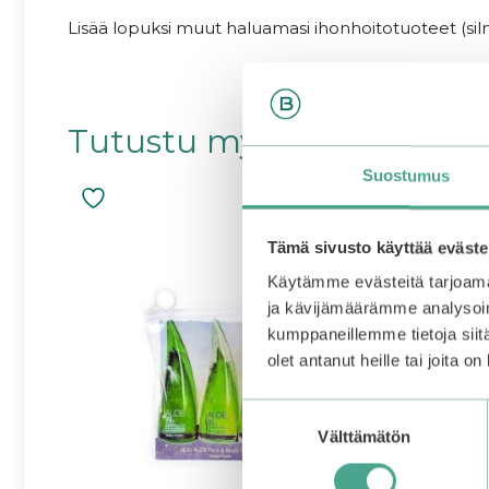
Lisää lopuksi muut haluamasi ihonhoitotuoteet (si
Tutustu myös
Suostumus
Tämä sivusto käyttää eväste
Käytämme evästeitä tarjoama
ja kävijämäärämme analysoim
kumppaneillemme tietoja siitä
olet antanut heille tai joita o
Suostumuksen
Välttämätön
valinta