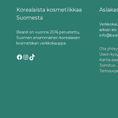
Korealaista kosmetiikkaa
Asiaka
Suomesta
Verkkokau
arkisin kl
Bearel on vuonna 2016 perustettu,
info@bea
Suomen ensimmäinen korealaisen
kosmetiikan verkkokauppa.
Ota yhteyt
Usein kys
Facebook
Instagram
TikTok
Kanta-asi
Toimitus-,
Tietosuoj