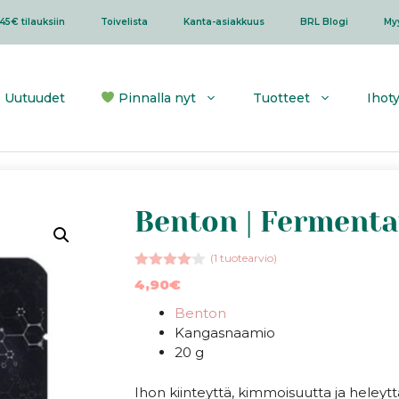
45€ tilauksiin
Toivelista
Kanta-asiakkuus
BRL Blogi
My
Uutuudet
Pinnalla nyt
Tuotteet
Ihot
Benton | Ferment
(
1
tuotearvio)
4.00
4,90
€
5:stä
Benton
Kangasnaamio
20 g
Ihon kiinteyttä, kimmoisuutta ja heleyt