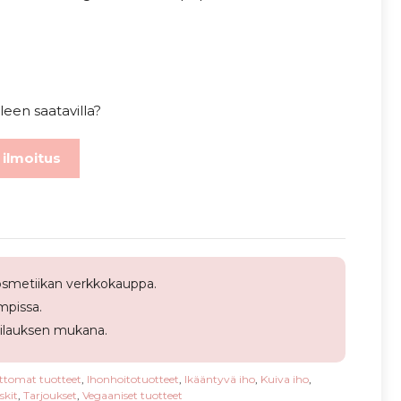
leen saatavilla?
 ilmoitus
smetiikan verkkokauppa.
pissa.
tilauksen mukana.
ttomat tuotteet
,
Ihonhoitotuotteet
,
Ikääntyvä iho
,
Kuiva iho
,
skit
,
Tarjoukset
,
Vegaaniset tuotteet