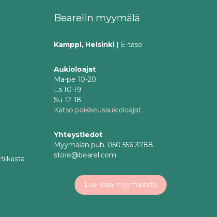
Bearelin myymälä
Kamppi, Helsinki
| E-taso
Aukioloajat
Ma-pe 10-20
La 10-19
Su 12-18
Katso poikkeusaukioloajat
Yhteystiedot
Myymälän puh. 050 556 3788
store@bearel.com
tiikasta
Lue lisää myymälästä