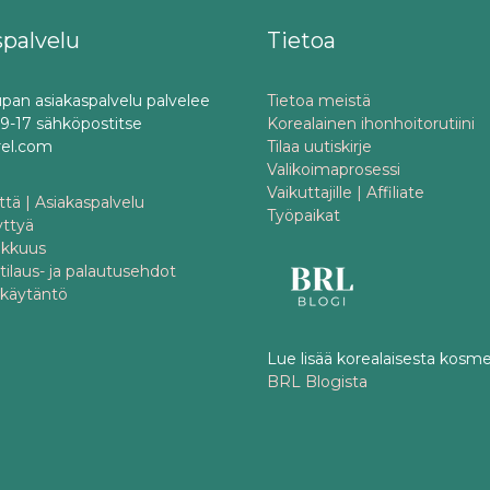
spalvelu
Tietoa
pan asiakaspalvelu palvelee
Tietoa meistä
o 9-17 sähköpostitse
Korealainen ihonhoitorutiini
rel.com
Tilaa uutiskirje
Valikoimaprosessi
Vaikuttajille | Affiliate
tä | Asiakaspalvelu
Työpaikat
yttyä
akkuus
 tilaus- ja palautusehdot
akäytäntö
Lue lisää korealaisesta kosme
BRL Blogista