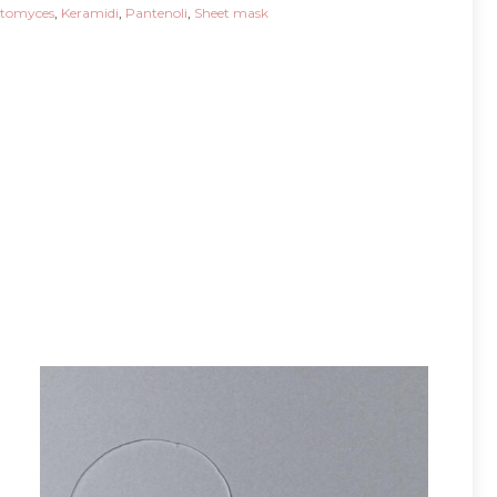
ctomyces
,
Keramidi
,
Pantenoli
,
Sheet mask