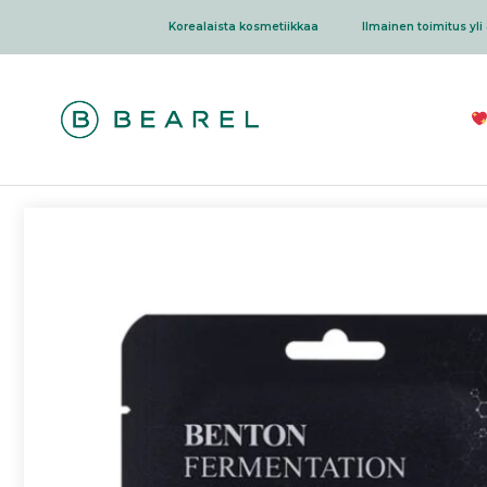
Siirry
Korealaista kosmetiikkaa
Ilmainen toimitus yli 
sisältöön