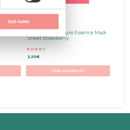
Salli kaikki
m
Holika Holika | Pure Essence Mask
Sheet Strawberry
4.50
2,50
€
5:stä
Lisää ostoskoriin