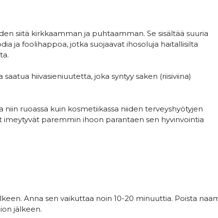
den siitä kirkkaamman ja puhtaamman. Se sisältää suuria
dia ja foolihappoa, jotka suojaavat ihosoluja haitallisilta
ta.
aatua hiivasieniuutetta, joka syntyy saken (riisiviina)
 niin ruoassa kuin kosmetiikassa niiden terveyshyötyjen
sat imeytyvät paremmin ihoon parantaen sen hyvinvointia
keen. Anna sen vaikuttaa noin 10-20 minuuttia. Poista naamio
ion jälkeen.