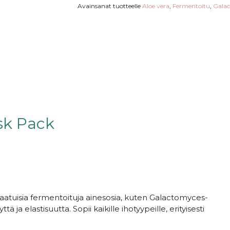
Avainsanat tuotteelle
Aloe vera
,
Fermentoitu
,
Gala
sk Pack
laatuisia fermentoituja ainesosia, kuten Galactomyces-
ja elastisuutta. Sopii kaikille ihotyypeille, erityisesti