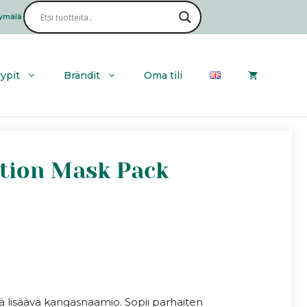
ymälä
Haku
yypit
Brändit
Oma tili
ation Mask Pack
tä lisäävä kangasnaamio. Sopii parhaiten