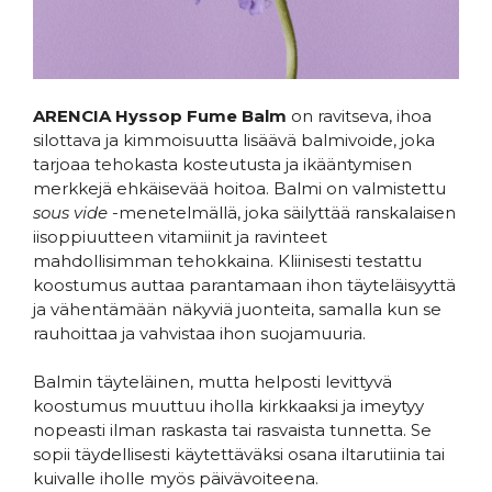
ARENCIA Hyssop Fume Balm
on ravitseva, ihoa
silottava ja kimmoisuutta lisäävä balmivoide, joka
tarjoaa tehokasta kosteutusta ja ikääntymisen
merkkejä ehkäisevää hoitoa. Balmi on valmistettu
sous vide
-menetelmällä, joka säilyttää ranskalaisen
iisoppiuutteen vitamiinit ja ravinteet
mahdollisimman tehokkaina. Kliinisesti testattu
koostumus auttaa parantamaan ihon täyteläisyyttä
ja vähentämään näkyviä juonteita, samalla kun se
rauhoittaa ja vahvistaa ihon suojamuuria.
Balmin täyteläinen, mutta helposti levittyvä
koostumus muuttuu iholla kirkkaaksi ja imeytyy
nopeasti ilman raskasta tai rasvaista tunnetta. Se
sopii täydellisesti käytettäväksi osana iltarutiinia tai
kuivalle iholle myös päivävoiteena.