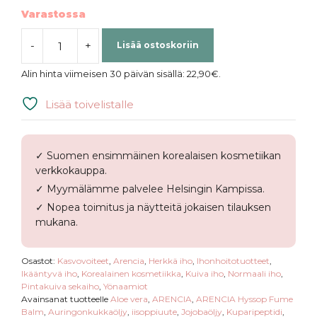
Varastossa
-
+
Lisää ostoskoriin
ARENCIA
|
Alin hinta viimeisen 30 päivän sisällä:
22,90
€
.
Hyssop
Fume
Lisää toivelistalle
Balm
määrä
✓ Suomen ensimmäinen korealaisen kosmetiikan
verkkokauppa.
✓ Myymälämme palvelee Helsingin Kampissa.
✓ Nopea toimitus ja näytteitä jokaisen tilauksen
mukana.
Osastot:
Kasvovoiteet
,
Arencia
,
Herkkä iho
,
Ihonhoitotuotteet
,
Ikääntyvä iho
,
Korealainen kosmetiikka
,
Kuiva iho
,
Normaali iho
,
Pintakuiva sekaiho
,
Yönaamiot
Avainsanat tuotteelle
Aloe vera
,
ARENCIA
,
ARENCIA Hyssop Fume
Balm
,
Auringonkukkaöljy
,
iisoppiuute
,
Jojobaöljy
,
Kuparipeptidi
,