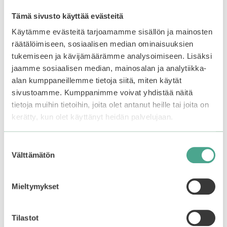
Tämä sivusto käyttää evästeitä
Käytämme evästeitä tarjoamamme sisällön ja mainosten
räätälöimiseen, sosiaalisen median ominaisuuksien
tukemiseen ja kävijämäärämme analysoimiseen. Lisäksi
jaamme sosiaalisen median, mainosalan ja analytiikka-
Mizon | Snail Wrinkle
Missha | Time
alan kumppaneillemme tietoja siitä, miten käytät
Care Sleeping Pack
Revolution Night
Repair Ampoule
sivustoamme. Kumppanimme voivat yhdistää näitä
Cream 5x
tietoja muihin tietoihin, joita olet antanut heille tai joita on
3.67
26,90
€
5:stä
kerätty, kun olet käyttänyt heidän palvelujaan.
0
53,90
€
5
:
s
Suostumuksen
t
Lisää ostoskoriin
Lisää ostoskoriin
Välttämätön
ä
valinta
Mieltymykset
Tilastot