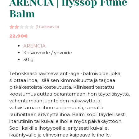
ARENCIA | Hyssop Fume
Balm
(
1
tuotearvio)
2.00
22,90
€
5:st
ä
ARENCIA
Kasvovoide / yövoide
30 g
Tehokkaasti ravitseva anti-age -balmivoide, joka
silottaa ihoa, lisää sen kimmoisuutta ja tarjoaa
pitkäkestoista kosteutusta. Kliinisesti testattu
koostumus auttaa parantamaan ihon täyteläisyyttä,
vähentämään juonteiden näkyvyyttä ja
vahvistamaan ihon suojamuuria, samalla
rauhoittaen ärtynyttä ihoa. Balmi sopii täydellisesti
iltarutiiniin tai kuivalle iholle myös päiväkäyttöön.
Sopii kaikille ihotyypeille, erityisesti kuivalle,
ikääntyvälle ja elinvoimaa kaipaavalle iholle.