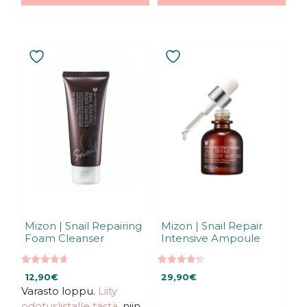
Mizon | Snail Repairing
Mizon | Snail Repair
Foam Cleanser
Intensive Ampoule
4.67
4.35
12,90
€
29,90
€
5:stä
5:stä
Varasto loppu.
Liity
odotuslistalle tästä
, niin