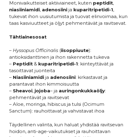
Monivaikutteiset aktiiviaineet, kuten
peptidit
,
niasiiniamidi
,
adenosiini
ja
kuparitripetidi-1
,
tukevat ihon uusiutumista ja tuovat elinvoimaa, kun
taas kasviuutteet ja öljyt pehmentävät ja ravitsevat.
Tähtiainesosat
–
Hyssopus Officinalis
(
iisoppiuute
):
antioksidanttinen ja ihon rakennetta tukeva
–
Peptidit
&
kuparitripetidi-1
: kiinteyttävät ja
tasoittavat juonteita
–
Niasiiniamidi
ja
adenosiini
: kirkastavat ja
parantavat ihon kimmoisuutta
–
Sheavoi
,
jojoba
– ja
auringonkukkaöljy
:
pehmentävät ja ravitsevat
– Aloe, moringa, hibiscus ja tulsi (Ocimum
Sanctum): rauhoittavat ja vahvistavat ihoa
Täydellinen valinta, kun haluat yhdistää ravitsevan
hoidon, anti-age-vaikutukset ja rauhoittavan