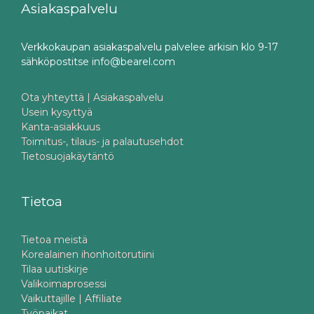
Asiakaspalvelu
Verkkokaupan asiakaspalvelu palvelee arkisin klo 9-17
sähköpostitse info@bearel.com
Ota yhteyttä | Asiakaspalvelu
Usein kysyttyä
Kanta-asiakkuus
Toimitus-, tilaus- ja palautusehdot
Tietosuojakäytäntö
Tietoa
Tietoa meistä
Korealainen ihonhoitorutiini
Tilaa uutiskirje
Valikoimaprosessi
Vaikuttajille | Affiliate
Työpaikat