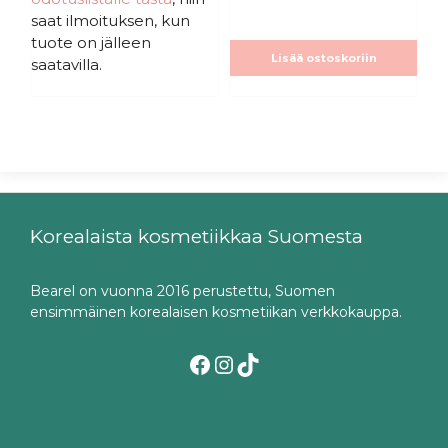
saat ilmoituksen, kun
tuote on jälleen
Lisää ostoskoriin
saatavilla.
Korealaista kosmetiikkaa Suomesta
Bearel on vuonna 2016 perustettu, Suomen
ensimmäinen korealaisen kosmetiikan verkkokauppa.
Facebook
Instagram
TikTok