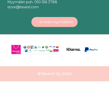
Myymälän puh. 050 556 3788
store@bearel.com
Lue lisää myymälästä
© Bearel Oy 2026