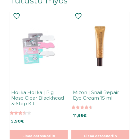
Tutustu myös
Holika Holika | Pig
Mizon | Snail Repair
Nose Clear Blackhead
Eye Cream 15 ml
3-Step Kit
4.60
11,95
€
5:stä
3.45
5,90
€
5:stä
Lisää ostoskoriin
Lisää ostoskoriin