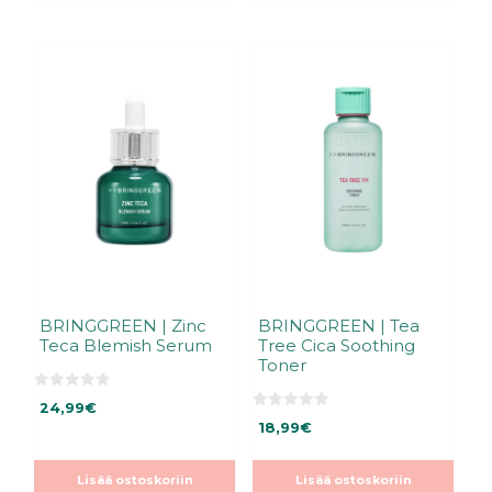
BRINGGREEN | Zinc
BRINGGREEN | Tea
Teca Blemish Serum
Tree Cica Soothing
Toner
0
24,99
€
5
0
:
18,99
€
5
s
:
t
s
ä
t
Lisää ostoskoriin
Lisää ostoskoriin
ä