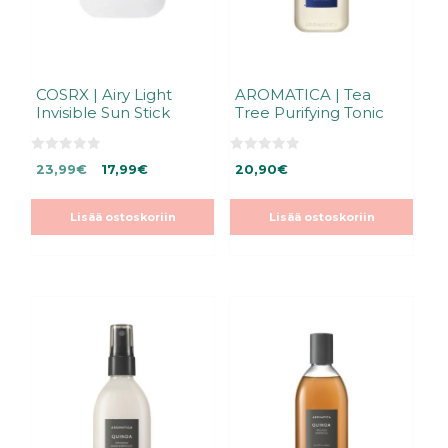
COSRX | Airy Light
AROMATICA | Tea
Invisible Sun Stick
Tree Purifying Tonic
0
0
Alkuperäinen
Nykyinen
23,99
€
17,99
€
20,90
€
5
5
:
:
hinta
hinta
s
s
oli:
on:
t
t
Lisää ostoskoriin
Lisää ostoskoriin
ä
ä
23,99€.
23,99€.