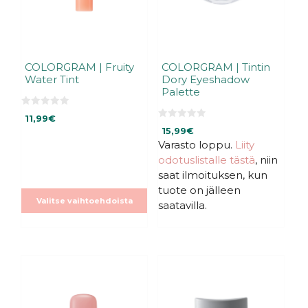
valinnat
valinnat
tuotteen
tuotteen
sivulla.
sivulla.
COLORGRAM | Fruity
COLORGRAM | Tintin
Water Tint
Dory Eyeshadow
Palette
0
11,99
€
5
0
:
15,99
€
5
s
:
Varasto loppu.
Liity
t
s
ä
odotuslistalle tästä
, niin
t
ä
saat ilmoituksen, kun
tuote on jälleen
Valitse vaihtoehdoista
saatavilla.
Tällä
tuotteella
on
useampi