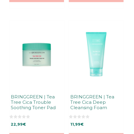
BRINGGREEN | Tea
BRINGGREEN | Tea
Tree Cica Trouble
Tree Cica Deep
Soothing Toner Pad
Cleansing Foam
0
0
22,99
€
11,99
€
5
5
:
:
s
s