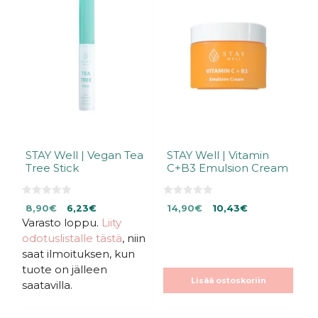
STAY Well | Vegan Tea
STAY Well | Vitamin
Tree Stick
C+B3 Emulsion Cream
0
0
Alkuperäinen
Nykyinen
Alkuperäinen
Nykyinen
8,90
€
6,23
€
14,90
€
10,43
€
5
5
:
:
Varasto loppu.
hinta
hinta
Liity
hinta
hinta
s
s
oli:
on:
oli:
on:
odotuslistalle tästä
, niin
t
t
ä
ä
8,90€.
8,90€.
14,90€.
14,90€.
saat ilmoituksen, kun
tuote on jälleen
Lisää ostoskoriin
saatavilla.