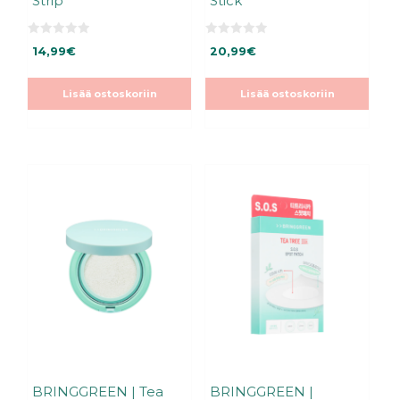
Strip
Stick
0
0
14,99
€
20,99
€
5
5
:
:
s
s
t
t
Lisää ostoskoriin
Lisää ostoskoriin
ä
ä
BRINGGREEN | Tea
BRINGGREEN |