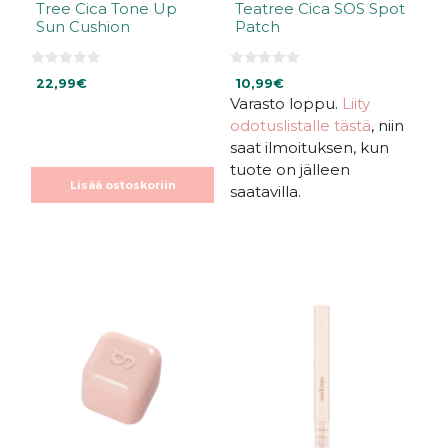
Tree Cica Tone Up
Teatree Cica SOS Spot
Sun Cushion
Patch
0
0
22,99
€
10,99
€
5
5
:
:
Varasto loppu.
Liity
s
s
odotuslistalle tästä
, niin
t
t
ä
ä
saat ilmoituksen, kun
tuote on jälleen
Lisää ostoskoriin
saatavilla.
Tällä
Tällä
tuotteella
tuotteella
on
on
useampi
useampi
muunnelma.
muunnelma.
Voit
Voit
tehdä
tehdä
valinnat
valinnat