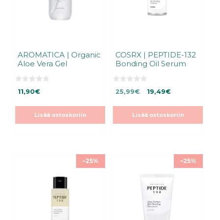
AROMATICA | Organic
COSRX | PEPTIDE-132
Aloe Vera Gel
Bonding Oil Serum
0
0
Alkuperäinen
Nykyinen
11,90
€
25,99
€
19,49
€
5
5
:
:
hinta
hinta
s
s
oli:
on:
t
t
Lisää ostoskoriin
Lisää ostoskoriin
ä
ä
25,99€.
25,99€.
–25%
–25%