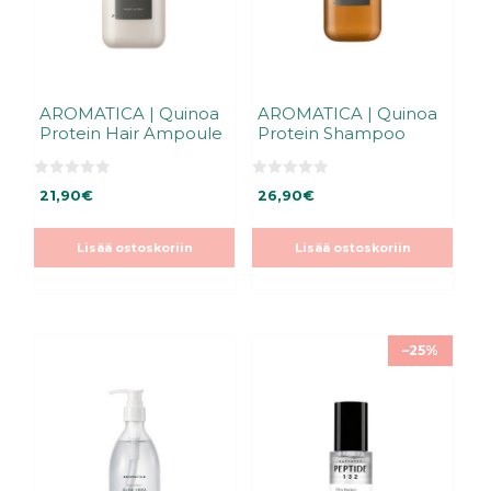
AROMATICA | Quinoa
AROMATICA | Quinoa
Protein Hair Ampoule
Protein Shampoo
0
0
21,90
€
26,90
€
5
5
:
:
s
s
t
t
Lisää ostoskoriin
Lisää ostoskoriin
ä
ä
–25%