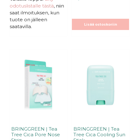
s
:
odotuslistalle tästä
, niin
t
s
ä
t
saat ilmoituksen, kun
ä
tuote on jälleen
Lisää ostoskoriin
saatavilla.
BRINGGREEN | Tea
BRINGGREEN | Tea
Tree Cica Pore Nose
Tree Cica Cooling Sun