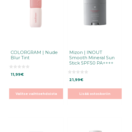
muunnelma.
Voit
tehdä
valinnat
tuotteen
sivulla.
COLORGRAM | Nude
Mizon | INOUT
Blur Tint
Smooth Mineral Sun
Stick SPF50 PA++++
0
11,99
€
5
0
:
21,99
€
5
s
:
t
s
ä
t
Valitse vaihtoehdoista
Lisää ostoskoriin
ä