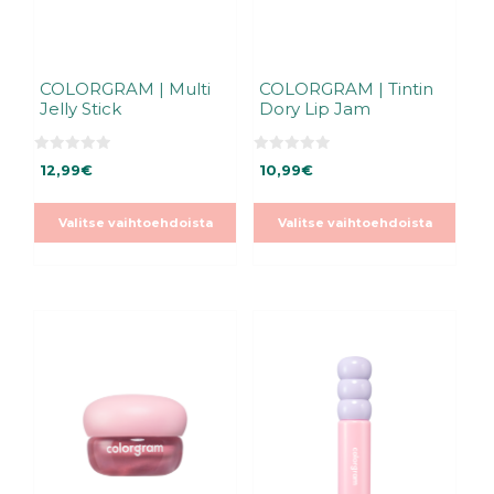
tuotteen
tuotteen
sivulla.
sivulla.
COLORGRAM | Multi
COLORGRAM | Tintin
Jelly Stick
Dory Lip Jam
0
0
12,99
€
10,99
€
5
5
:
:
s
s
t
t
Valitse vaihtoehdoista
Valitse vaihtoehdoista
ä
ä
Tällä
Tällä
tuotteella
tuotteella
on
on
useampi
useampi
muunnelma.
muunnelma.
Voit
Voit
tehdä
tehdä
valinnat
valinnat