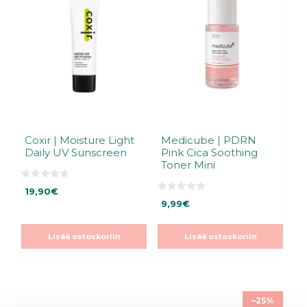
Coxir | Moisture Light
Medicube | PDRN
Daily UV Sunscreen
Pink Cica Soothing
Toner Mini
0
19,90
€
5
0
:
9,99
€
5
s
:
t
s
ä
t
Lisää ostoskoriin
Lisää ostoskoriin
ä
–25%