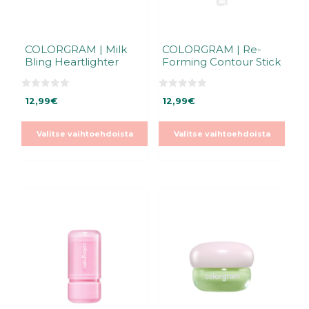
tuotteen
tuotteen
sivulla.
sivulla.
COLORGRAM | Milk
COLORGRAM | Re-
Bling Heartlighter
Forming Contour Stick
0
0
12,99
€
12,99
€
5
5
:
:
s
s
t
t
Valitse vaihtoehdoista
Valitse vaihtoehdoista
ä
ä
Tällä
Tällä
tuotteella
tuotteella
on
on
useampi
useampi
muunnelma.
muunnelma.
Voit
Voit
tehdä
tehdä
valinnat
valinnat