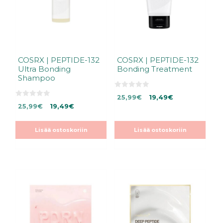
COSRX | PEPTIDE-132
COSRX | PEPTIDE-132
Ultra Bonding
Bonding Treatment
Shampoo
0
Alkuperäinen
Nykyinen
25,99
€
19,49
€
5
0
Alkuperäinen
Nykyinen
:
25,99
€
19,49
€
hinta
hinta
5
s
:
hinta
hinta
oli:
on:
t
s
ä
oli:
on:
25,99€.
25,99€.
t
Lisää ostoskoriin
Lisää ostoskoriin
ä
25,99€.
25,99€.