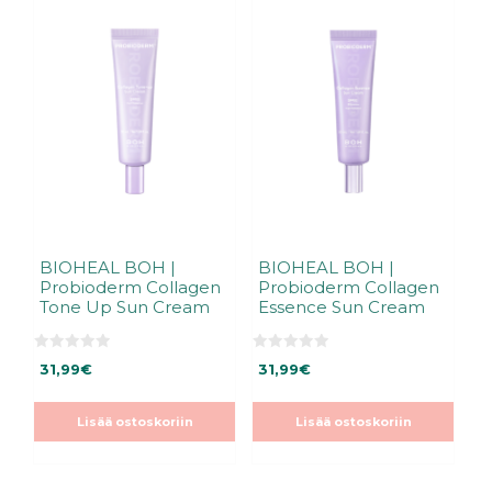
BIOHEAL BOH |
BIOHEAL BOH |
Probioderm Collagen
Probioderm Collagen
Tone Up Sun Cream
Essence Sun Cream
0
0
31,99
€
31,99
€
5
5
:
:
s
s
t
t
Lisää ostoskoriin
Lisää ostoskoriin
ä
ä