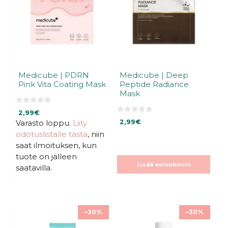
Medicube | PDRN
Medicube | Deep
Pink Vita Coating Mask
Peptide Radiance
Mask
0
2,99
€
5
0
:
Varasto loppu.
Liity
2,99
€
5
s
:
odotuslistalle tästä
, niin
t
s
ä
t
saat ilmoituksen, kun
ä
tuote on jälleen
Lisää ostoskoriin
saatavilla.
–30%
–30%