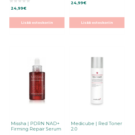
0
24,99
€
5
0
:
24,99
€
5
s
:
t
s
ä
t
Lisää ostoskoriin
Lisää ostoskoriin
ä
Missha | PDRN NAD+
Medicube | Red Toner
Firming Repair Serum
2.0