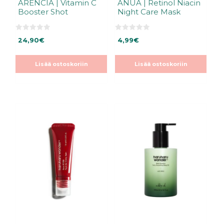
ARENCIA | Vitamin C
ANUA | Retinol Niacin
Booster Shot
Night Care Mask
0
0
24,90
€
4,99
€
5
5
:
:
s
s
t
t
Lisää ostoskoriin
Lisää ostoskoriin
ä
ä