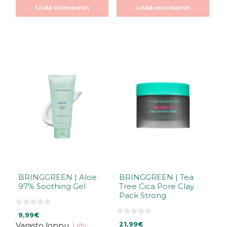
t
t
Lisää ostoskoriin
Lisää ostoskoriin
ä
ä
BRINGGREEN | Aloe
BRINGGREEN | Tea
97% Soothing Gel
Tree Cica Pore Clay
Pack Strong
0
9,99
€
5
0
:
Varasto loppu.
Liity
21,99
€
5