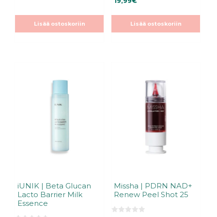
19,99
€
5
s
:
t
s
ä
t
Lisää ostoskoriin
Lisää ostoskoriin
ä
iUNIK | Beta Glucan
Missha | PDRN NAD+
Lacto Barrier Milk
Renew Peel Shot 25
Essence