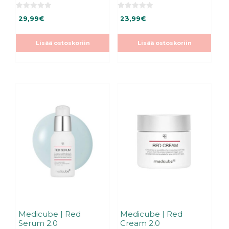
0
0
29,99
€
23,99
€
5
5
:
:
s
s
t
t
Lisää ostoskoriin
Lisää ostoskoriin
ä
ä
Medicube | Red
Medicube | Red
Serum 2.0
Cream 2.0