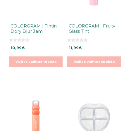
tuotteen
tuotteen
sivulla.
sivulla.
COLORGRAM | Tintin
COLORGRAM | Fruity
Dory Blur Jam
Glass Tint
0
0
10,99
€
11,99
€
5
5
:
:
s
s
t
t
Valitse vaihtoehdoista
Valitse vaihtoehdoista
ä
ä
Tällä
Tällä
tuotteella
tuotteella
on
on
useampi
useampi
muunnelma.
muunnelma.
Voit
Voit
tehdä
tehdä