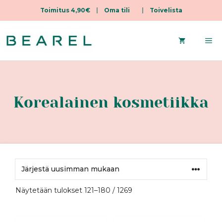
Toimitus 4,90€
|
Oma tili
|
Toivelista
Siirry
sisältöön
Va
Korealainen kosmetiikka
Sorted
Näytetään tulokset 121–180 / 1269
by
latest