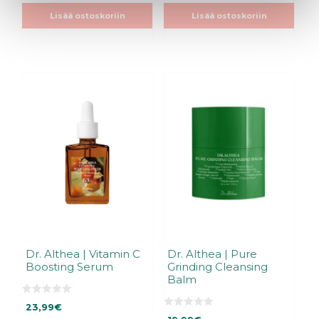
s
ä
19,90€.
19,90€.
t
Lisää ostoskoriin
Lisää ostoskoriin
ä
Dr. Althea | Vitamin C
Dr. Althea | Pure
Boosting Serum
Grinding Cleansing
Balm
0
23,99
€
5
0
: