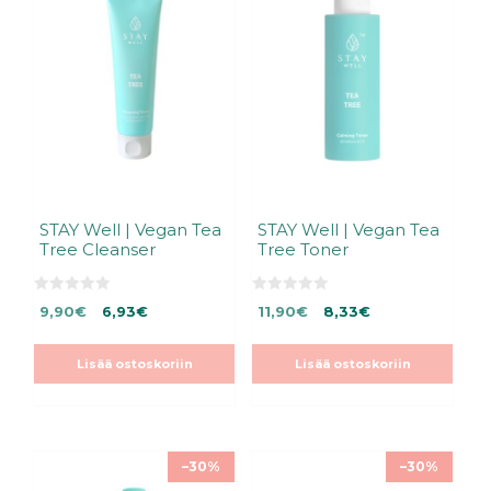
STAY Well | Vegan Tea
STAY Well | Vegan Tea
Tree Cleanser
Tree Toner
0
0
Alkuperäinen
Nykyinen
Alkuperäinen
Nykyinen
9,90
€
6,93
€
11,90
€
8,33
€
5
5
:
:
hinta
hinta
hinta
hinta
s
s
oli:
on:
oli:
on:
t
t
Lisää ostoskoriin
Lisää ostoskoriin
ä
ä
9,90€.
9,90€.
11,90€.
11,90€.
–30%
–30%