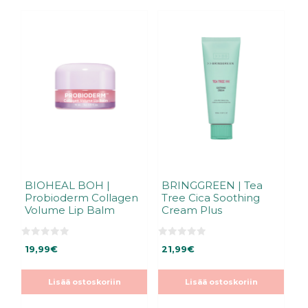
BIOHEAL BOH |
BRINGGREEN | Tea
Probioderm Collagen
Tree Cica Soothing
Volume Lip Balm
Cream Plus
0
0
19,99
€
21,99
€
5
5
:
:
s
s
t
t
Lisää ostoskoriin
Lisää ostoskoriin
ä
ä