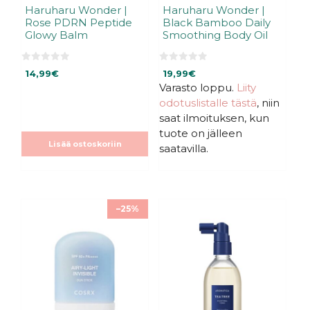
Haruharu Wonder |
Haruharu Wonder |
Rose PDRN Peptide
Black Bamboo Daily
Glowy Balm
Smoothing Body Oil
0
0
14,99
€
19,99
€
5
5
:
:
Varasto loppu.
Liity
s
s
odotuslistalle tästä
, niin
t
t
ä
ä
saat ilmoituksen, kun
tuote on jälleen
Lisää ostoskoriin
saatavilla.
–25%