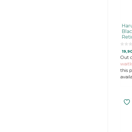
Har
Blac
Ret
0
19,9
o
u
Out o
t
waitli
o
f
this
5
avail