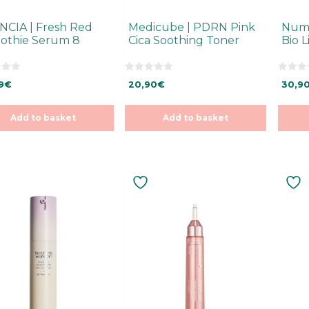
NCIA | Fresh Red
Medicube | PDRN Pink
Numb
othie Serum 8
Cica Soothing Toner
Bio L
0
0
9
€
20,90
€
30,9
o
o
u
u
t
t
o
o
Add to basket
Add to basket
f
f
5
5