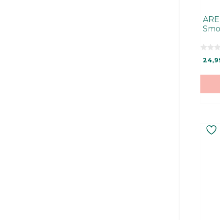
ARE
Smo
0
24,9
o
u
t
o
f
5