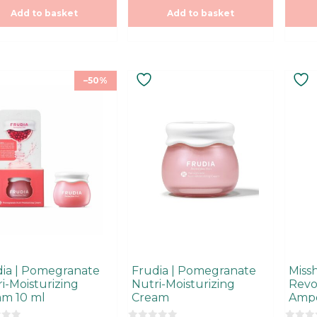
o
o
Add to basket
Add to basket
f
f
5
5
–50%
dia | Pomegranate
Frudia | Pomegranate
Missh
i-Moisturizing
Nutri-Moisturizing
Revo
am 10 ml
Cream
Ampo