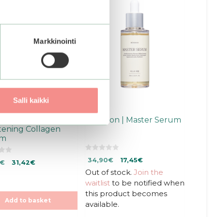
Markkinointi
Salli kaikki
ance | Pore
mixsoon | Master Serum
tening Collagen
am
0
Original
Current
34,90
€
17,45
€
nal
Current
€
31,42
€
o
u
price
price
price
Out of stock.
Join the
t
was:
is:
o
is:
waitlist
to be notified when
f
34,90€.
34,90€.
€.
41,90€.
5
this product becomes
Add to basket
available.