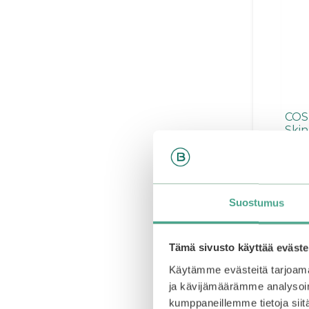
COSR
Ski
0
Orig
25,0
o
u
Out o
pric
t
was:
waitli
Suostumus
o
f
25,0
this
5
avail
Tämä sivusto käyttää eväste
Käytämme evästeitä tarjoama
ja kävijämäärämme analysoim
kumppaneillemme tietoja siitä