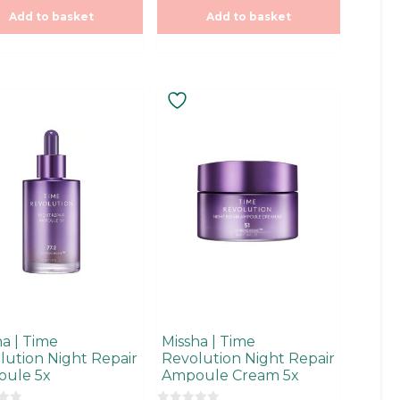
o
Add to basket
Add to basket
f
5
a | Time
Missha | Time
lution Night Repair
Revolution Night Repair
ule 5x
Ampoule Cream 5x