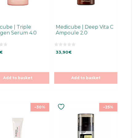
cube | Triple
Medicube | Deep Vita C
agen Serum 4.0
Ampoule 2.0
0
€
33,90
€
o
u
t
o
f
5
Add to basket
Add to basket
–30%
–25%