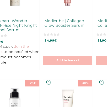
uharu Wonder |
Medicube | Collagen
Medi
k Rice Night Knight
Glow Booster Serum
Coll
inol Serum
0
0
24,99
€
21,90
0
€
o
o
u
u
f stock.
Join the
t
t
o
o
st
to be notified when
f
f
5
5
 product becomes
Add to basket
able.
–25%
–30%