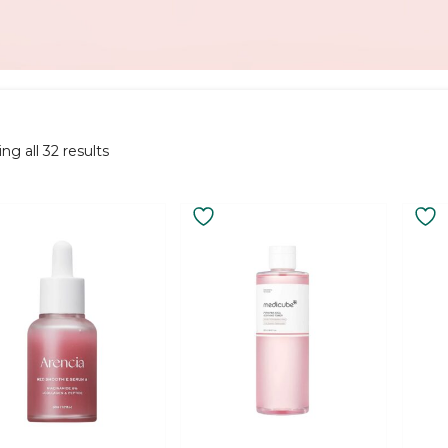
Sorted
ng all 32 results
by
latest