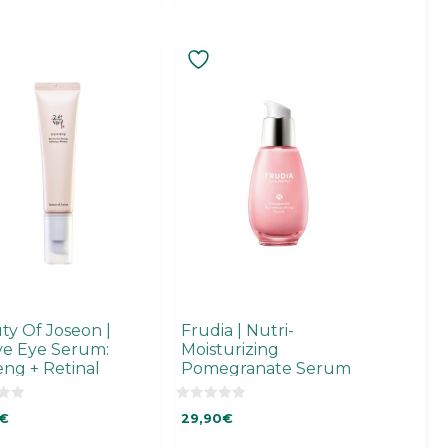
ty Of Joseon |
Frudia | Nutri-
ve Eye Serum:
Moisturizing
eng + Retinal
Pomegranate Serum
0
€
29,90
€
o
u
t