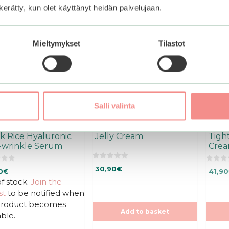
n kerätty, kun olet käyttänyt heidän palvelujaan.
Mieltymykset
Tilastot
Salli valinta
uharu Wonder |
Medicube | Collagen
Biod
k Rice Hyaluronic
Jelly Cream
Tigh
-wrinkle Serum
Cre
0
0
30,90
€
Origi
0
€
41,90
o
o
u
u
f stock.
Join the
price
t
t
o
was:
st
to be notified when
o
f
f
41,90
5
 product becomes
5
Add to basket
able.