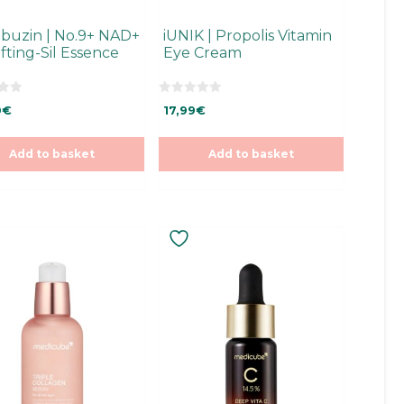
uzin | No.9+ NAD+
iUNIK | Propolis Vitamin
ifting-Sil Essence
Eye Cream
0
0
€
17,99
€
o
u
t
o
Add to basket
Add to basket
f
5