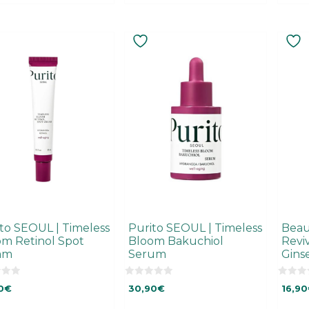
to SEOUL | Timeless
Purito SEOUL | Timeless
Beau
m Retinol Spot
Bloom Bakuchiol
Revi
am
Serum
Gins
0
0
0
€
30,90
€
16,90
o
o
u
u
t
t