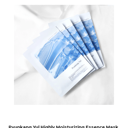
Pyunkang Yul Highly Moisturizing Essence Mask