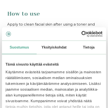
How to use
Apply to clean facial skin after using a toner and
serum. Remove the mask from the packaging and
place it on your face. Wait for about 10-20 minutes,
then remove the mask from your face. Gently pat
any excess product into the skin and follow with
Suostumus
Yksityiskohdat
Tietoja
moisturizer. It is recommended to use it a few
times a week to boost your skincare routine. You
do not need to wash your face after using the
Tämä sivusto käyttää evästeitä
mask.
Käytämme evästeitä tarjoamamme sisällön ja mainosten
räätälöimiseen, sosiaalisen median ominaisuuksien
You may also like…
tukemiseen ja kävijämäärämme analysoimiseen. Lisäksi
jaamme sosiaalisen median, mainosalan ja analytiikka-
alan kumppaneillemme tietoja siitä, miten käytät
sivustoamme. Kumppanimme voivat yhdistää näitä
tietoja muihin tietoihin, joita olet antanut heille tai joita on