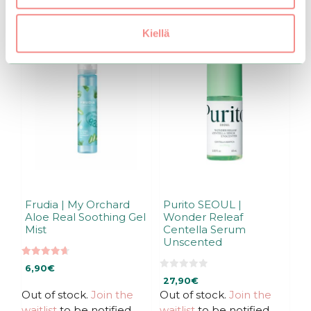
Kiellä
Frudia | My Orchard
Purito SEOUL |
Aloe Real Soothing Gel
Wonder Releaf
Mist
Centella Serum
Unscented
4.67
6,90
€
out of 5
0
27,90
€
o
u
Out of stock.
Join the
Out of stock.
Join the
t
waitlist
to be notified
waitlist
to be notified
o