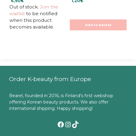
6,90
€
1,20
€
o
o
u
u
Out of stock.
Join the
t
t
waitlist
to be notified
o
o
f
f
when this product
5
5
Add to basket
becomes available.
Order K-beauty from Europe
Bearel, founded in 2016, is Finland's first webshop
offering Korean beauty products. We also offer
international shipping. Happy shopping!
Facebook
Instagram
TikTok