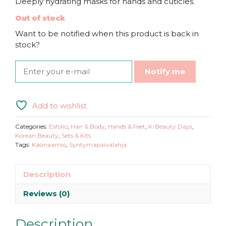
Deeply hydrating masks for hands and cuticles.
Out of stock
Want to be notified when this product is back in
stock?
Notify me
Add to wishlist
Categories:
Esfolio
,
Hair & Body
,
Hands & Feet
,
K-Beauty Days
,
Korean Beauty
,
Sets & Kits
Tags:
Käsinaamio
,
Syntymäpäivälahja
Description
Reviews (0)
Description