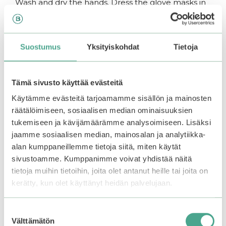
Wash and dry the hands. Dress the glove masks in
to the hands and massage softly. Leave in for 15-20
minutes and let the residue sink into the skin.
Suostumus
Yksityiskohdat
Tietoja
You may also like…
Tämä sivusto käyttää evästeitä
Käytämme evästeitä tarjoamamme sisällön ja mainosten
räätälöimiseen, sosiaalisen median ominaisuuksien
tukemiseen ja kävijämäärämme analysoimiseen. Lisäksi
jaamme sosiaalisen median, mainosalan ja analytiikka-
alan kumppaneillemme tietoja siitä, miten käytät
sivustoamme. Kumppanimme voivat yhdistää näitä
tietoja muihin tietoihin, joita olet antanut heille tai joita on
kerätty, kun olet käyttänyt heidän palvelujaan.
Suostumuksen
Välttämätön
valinta