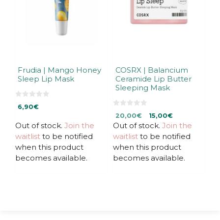
Frudia | Mango Honey
COSRX | Balancium
Sleep Lip Mask
Ceramide Lip Butter
Sleeping Mask
0
6,90
€
o
0
Original
Current
u
20,00
€
15,00
€
o
t
u
Out of stock.
Join the
Out of stock.
price
price
Join the
o
t
f
was:
is:
waitlist
to be notified
waitlist
to be notified
o
5
f
20,00€.
20,00€.
when this product
when this product
5
becomes available.
becomes available.