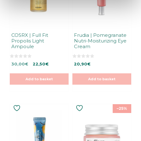
COSRX | Full Fit
Frudia | Pomegranate
Propolis Light
Nutri-Moisturizing Eye
Ampoule
Cream
0
0
Original
Current
30,00
€
22,50
€
20,90
€
o
o
u
u
price
price
t
t
was:
is:
o
o
Add to basket
Add to basket
f
f
30,00€.
30,00€.
5
5
–25%