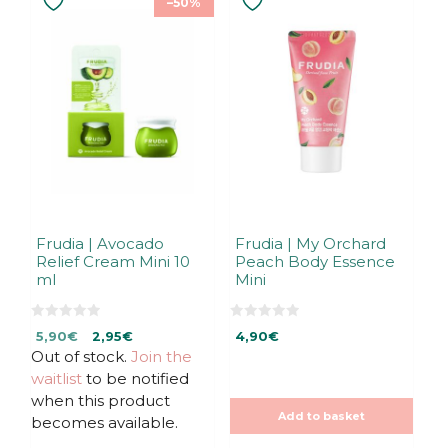
–50%
Frudia | Avocado
Frudia | My Orchard
Relief Cream Mini 10
Peach Body Essence
ml
Mini
0
0
Original
Current
5,90
€
2,95
€
4,90
€
o
o
u
u
Out of stock.
price
price
Join the
t
t
was:
is:
waitlist
to be notified
o
o
f
f
5,90€.
5,90€.
when this product
5
5
Add to basket
becomes available.