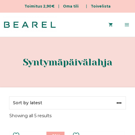
Toimitus 2,90€
|
Oma tili
|
Toivelista
Skip
to
Me
content
Syntymäpäivälahja
Sorted
Showing all 5 results
by
latest