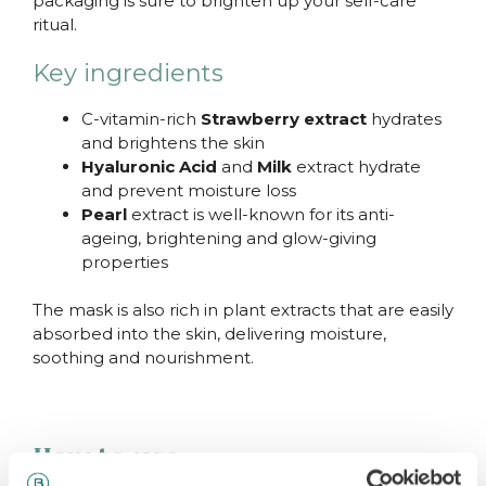
packaging is sure to brighten up your self-care
ritual.
Key ingredients
C-vitamin-rich
Strawberry extract
hydrates
and brightens the skin
Hyaluronic Acid
and
Milk
extract hydrate
and prevent moisture loss
Pearl
extract is well-known for its anti-
ageing, brightening and glow-giving
properties
The mask is also rich in plant extracts that are easily
absorbed into the skin, delivering moisture,
soothing and nourishment.
How to use