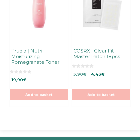
Frudia | Nutri-
COSRX | Clear Fit
Moisturizing
Master Patch 18pcs
Pomegranate Toner
0
Original
Current
5,90
€
4,43
€
o
0
u
19,90
€
price
price
o
t
u
was:
is:
o
t
f
5,90€.
5,90€.
o
5
Add to basket
Add to basket
f
5