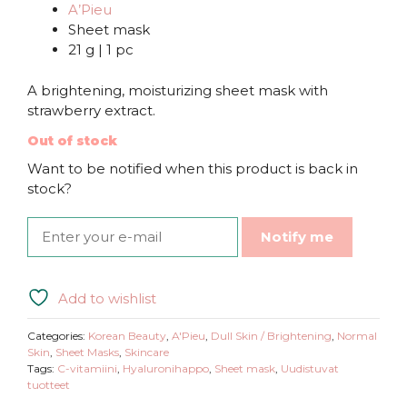
A’Pieu
Sheet mask
21 g | 1 pc
A brightening, moisturizing sheet mask with
strawberry extract.
Out of stock
Want to be notified when this product is back in
stock?
Notify me
Add to wishlist
Categories:
Korean Beauty
,
A'Pieu
,
Dull Skin / Brightening
,
Normal
Skin
,
Sheet Masks
,
Skincare
Tags:
C-vitamiini
,
Hyaluronihappo
,
Sheet mask
,
Uudistuvat
tuotteet