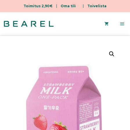
Toimitus 2,90€
|
Oma tili
|
Toivelista
Skip
to
Me
content