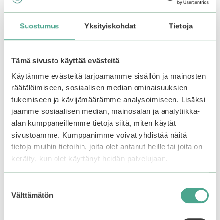
Apply mask over cleansed face, after toner. Leave
on for 10 to 15 minutes, then remove gently. Do not
Suostumus
Yksityiskohdat
Tietoja
rinse. Massage remaining serum into skin and
follow up with moisturizer.
Tämä sivusto käyttää evästeitä
Käytämme evästeitä tarjoamamme sisällön ja mainosten
räätälöimiseen, sosiaalisen median ominaisuuksien
You may also like…
tukemiseen ja kävijämäärämme analysoimiseen. Lisäksi
jaamme sosiaalisen median, mainosalan ja analytiikka-
alan kumppaneillemme tietoja siitä, miten käytät
sivustoamme. Kumppanimme voivat yhdistää näitä
tietoja muihin tietoihin, joita olet antanut heille tai joita on
kerätty, kun olet käyttänyt heidän palvelujaan.
Suostumuksen
Välttämätön
valinta