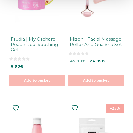
Frudia | My Orchard
Mizon | Facial Massage
Peach Real Soothing
Roller And Gua Sha Set
Gel
0
Original
Current
49,90
€
24,95
€
o
0
u
6,90
€
price
price
o
t
u
was:
is:
o
t
f
49,90€.
49,90€.
o
5
Add to basket
Add to basket
f
5
–25%